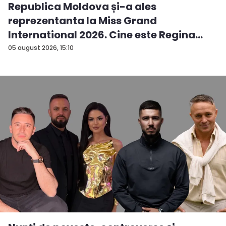
Republica Moldova și-a ales
reprezentanta la Miss Grand
International 2026. Cine este Regina
Ganzenko
05 august 2026, 15:10