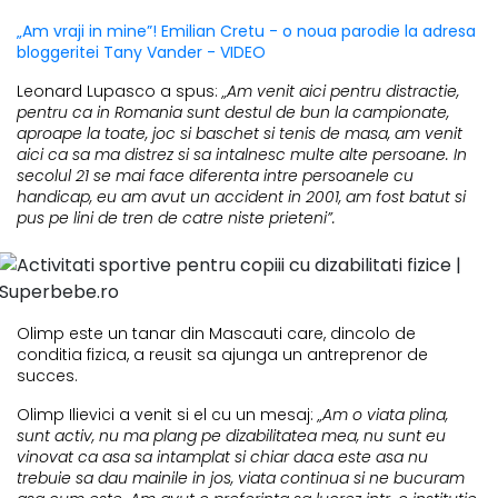
„Am vraji in mine”! Emilian Cretu - o noua parodie la adresa
bloggeritei Tany Vander - VIDEO
Leonard Lupasco a spus:
„Am venit aici pentru distractie,
pentru ca in Romania sunt destul de bun la campionate,
aproape la toate, joc si baschet si tenis de masa, am venit
aici ca sa ma distrez si sa intalnesc multe alte persoane. In
secolul 21 se mai face diferenta intre persoanele cu
handicap, eu am avut un accident in 2001, am fost batut si
pus pe lini de tren de catre niste prieteni”.
Olimp este un tanar din Mascauti care, dincolo de
conditia fizica, a reusit sa ajunga un antreprenor de
succes.
Olimp Ilievici a venit si el cu un mesaj:
„Am o viata plina,
sunt activ, nu ma plang pe dizabilitatea mea, nu sunt eu
vinovat ca asa sa intamplat si chiar daca este asa nu
trebuie sa dau mainile in jos, viata continua si ne bucuram