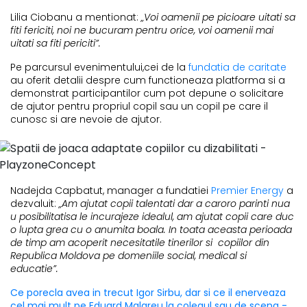
Lilia Ciobanu a mentionat:
„Voi oamenii pe picioare uitati sa
fiti fericiti, noi ne bucuram pentru orice, voi oamenii mai
uitati sa fiti periciti”.
Pe parcursul evenimentului,cei de la
fundatia de caritate
au oferit detalii despre cum functioneaza platforma si a
demonstrat participantilor cum pot depune o solicitare
de ajutor pentru propriul copil sau un copil pe care il
cunosc si are nevoie de ajutor.
Nadejda Capbatut, manager a fundatiei
Premier Energy
a
dezvaluit:
„Am ajutat copii talentati dar a caroro parinti nua
u posibilitatisa le incurajeze idealul, am ajutat copii care duc
o lupta grea cu o anumita boala. In toata aceasta perioada
de timp am acoperit necesitatile tinerilor si copiilor din
Republica Moldova pe domeniile social, medical si
educatie”.
Ce porecla avea in trecut Igor Sirbu, dar si ce il enerveaza
cel mai mult pe Eduard Malareu la colegul sau de scena -