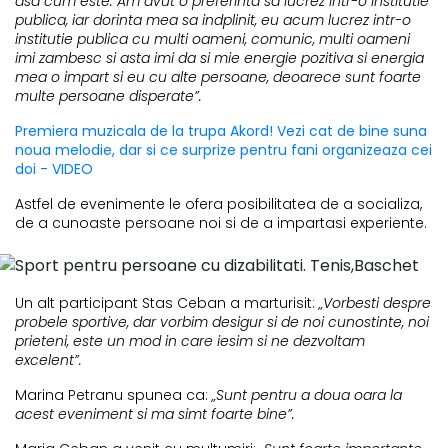
asa cum este. Am avut o preferinta sa lucrez intr-o institutie
publica, iar dorinta mea sa indplinit, eu acum lucrez intr-o
institutie publica cu multi oameni, comunic, multi oameni
imi zambesc si asta imi da si mie energie pozitiva si energia
mea o impart si eu cu alte persoane, deoarece sunt foarte
multe persoane disperate”.
Premiera muzicala de la trupa Akord! Vezi cat de bine suna
noua melodie, dar si ce surprize pentru fani organizeaza cei
doi - VIDEO
Astfel de evenimente le ofera posibilitatea de a socializa,
de a cunoaste persoane noi si de a impartasi experiente.
Un alt participant Stas Ceban a marturisit:
„Vorbesti despre
probele sportive, dar vorbim desigur si de noi cunostinte, noi
prieteni, este un mod in care iesim si ne dezvoltam
excelent”.
Marina Petranu spunea ca:
„Sunt pentru a doua oara la
acest eveniment si ma simt foarte bine”.