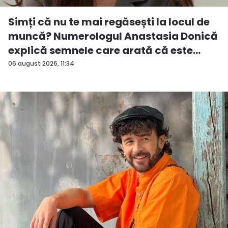
Simți că nu te mai regăsești la locul de
muncă? Numerologul Anastasia Donică
explică semnele care arată că este
timpul pentru o schimbare
06 august 2026, 11:34