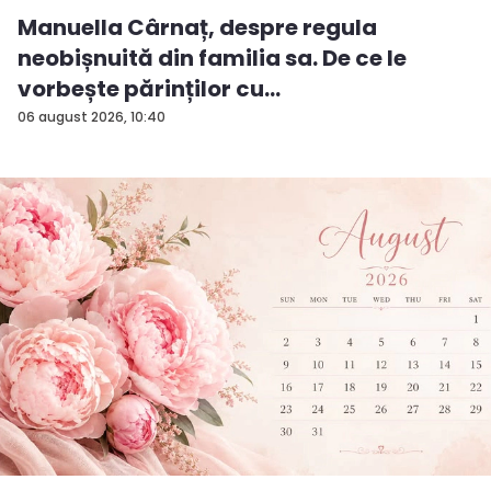
Manuella Cârnaț, despre regula
neobișnuită din familia sa. De ce le
vorbește părinților cu
„dumneavoastră” și cum i-a influențat
06 august 2026, 10:40
educația...