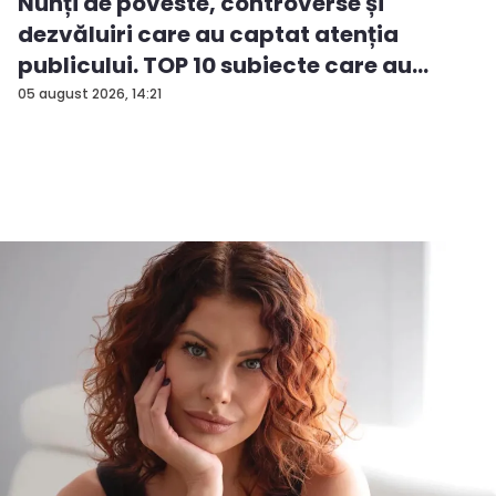
Nunți de poveste, controverse și
dezvăluiri care au captat atenția
publicului. TOP 10 subiecte care au
făcut furori pe Perfecte.md - FOTO
05 august 2026, 14:21