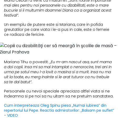
Maria Ceban a venit cu multumiri:
„Sunt foarte importante
mai ales pentru noi persoanele cu dizabilitati, este o mare
bucurie si ii multumim doamnei Diana ca a organizat acest
festival”.
Un exemplu de putere este si Mariana, care in pofida
greutatilor pe care viata i le-a pus in cale, este o femeie
ce radiaza de fericire.
Mariana Tihu a povestit:
„Eu m-am nascut asa, sunt mama
a doi copii. Insa mi sa mai intamplat o nenorocire, trei ani in
urma pe sotul meu l-a lovit o masina si a murit. Insa nu ma
uit la toate, eu merg inainte si le arat tuturor ca nu trebuie
sa te dai batut”.
Persoanele cu nevoi speciale apreciaza altfel viata si ne
indeamna si pe noi sa nu uitam sa ne pretuim sanatatea.
Cum interpreteaza Oleg Spinu piesa „Numai iubirea” din
repertoriul lui Pepe. Reactia admiratorilor: „Balsam pe suflet”
- VIDEO