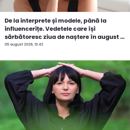
De la interprete și modele, până la
influencerițe. Vedetele care își
sărbătoresc ziua de naștere în august -
FOTO
05 august 2026, 13:42