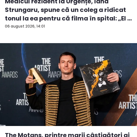
Medicul rezident la Urgențe, Iana
Strungaru, spune că un coleg a ridicat
tonul la ea pentru că filma în spital: „El a
spus că eu îi încurc” - VI...
06 august 2026, 14:01
The Motans, printre marii câștigători ai