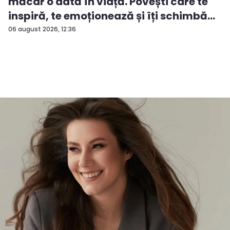
măcar o dată în viață. Povești care te
inspiră, te emoționează și îți schimbă
perspectiva
06 august 2026, 12:36