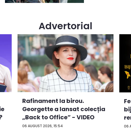
Advertorial
Rafinament la birou.
Fe
ie
Georgette a lansat colecția
bi
?
„Back to Office” - VIDEO
re
to
06 AUGUST 2026, 15:54
06 