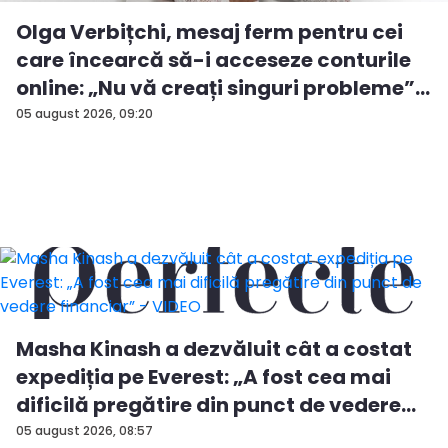
Olga Verbițchi, mesaj ferm pentru cei
care încearcă să-i acceseze conturile
online: „Nu vă creați singuri probleme” -
VIDEO
05 august 2026, 09:20
Masha Kinash a dezvăluit cât a costat
expediția pe Everest: „A fost cea mai
dificilă pregătire din punct de vedere
financiar” - VIDEO
05 august 2026, 08:57