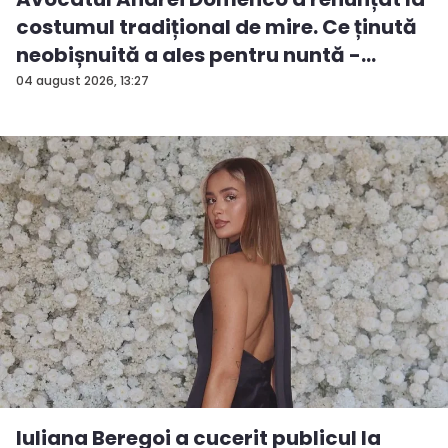
costumul tradițional de mire. Ce ținută
neobișnuită a ales pentru nuntă -
FOTO...
04 august 2026, 13:27
Iuliana Beregoi a cucerit publicul la