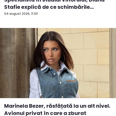
Stafie explică de ce schimbările
majore...
04 august 2026, 11:30
Marinela Bezer, răsfățată la un alt nivel.
Avionul privat în care a zburat