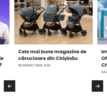
Cele mai bune magazine de
Im
ie
cărucioare din Chișinău
Of
?
Ch
05 AUGUST 2026, 12:32
04 