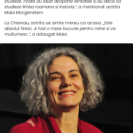
studieze. Poate au lasat deoparte tentatiile si au decis sa
studieze limba roamana si instoria.”,
a mentionat actrita
Maia Morgenstern.
La Chisinau, actrita se simte mereu ca acasa.
„Este
absolut firesc. A fost o mare bucurie pentru mine si va
multumesc.”,
a adaugat Maia.