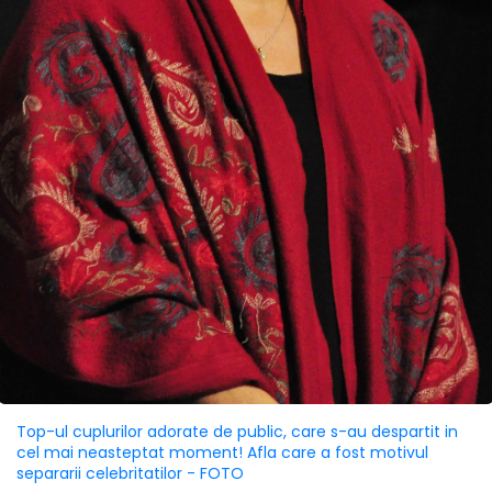
Top-ul cuplurilor adorate de public, care s-au despartit in
cel mai neasteptat moment! Afla care a fost motivul
separarii celebritatilor - FOTO