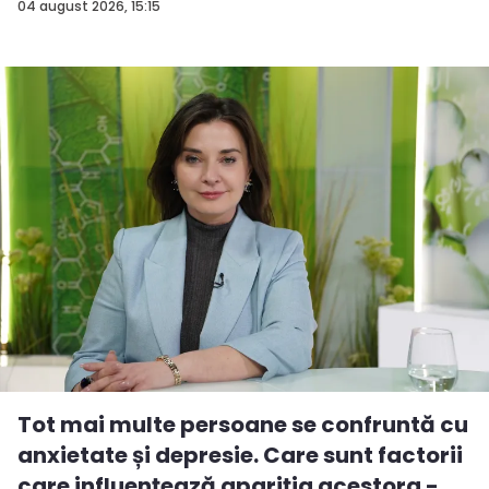
po...
04 august 2026, 15:15
Tot mai multe persoane se confruntă cu
anxietate și depresie. Care sunt factorii
care influențează apariția acestora -