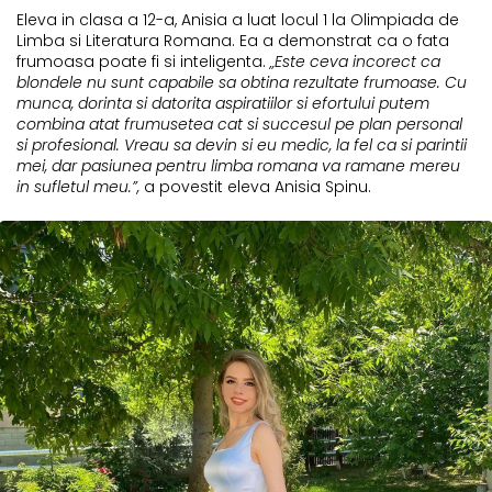
Eleva in clasa a 12-a, Anisia a luat locul 1 la Olimpiada de
Limba si Literatura Romana. Ea a demonstrat ca o fata
frumoasa poate fi si inteligenta.
„Este ceva incorect ca
blondele nu sunt capabile sa obtina rezultate frumoase. Cu
munca, dorinta si datorita aspiratiilor si efortului putem
combina atat frumusetea cat si succesul pe plan personal
si profesional. Vreau sa devin si eu medic, la fel ca si parintii
mei, dar pasiunea pentru limba romana va ramane mereu
in sufletul meu.”,
a povestit eleva Anisia Spinu.