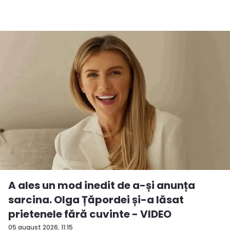
A ales un mod inedit de a-și anunța
sarcina. Olga Țăpordei și-a lăsat
prietenele fără cuvinte - VIDEO
05 august 2026, 11:15