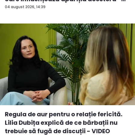
V...
04 august 2026, 14:39
Regula de aur pentru o relație fericită.
Lilia Dubița explică de ce bărbații nu
trebuie să fugă de discuții - VIDEO