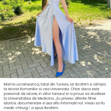
Mama ucraineanca, tatal din Tunisia, iar Ibrahim e olimpic
la Istoria Romanilor si cea Universala. Chiar daca este
pasionat de istorie, in viitor tanarul si-a prous sa studieze
la Universitatea de Medicina.
„Eu privesc diferite filme
istorice, documentare si asa aflu informatii noi. Vreau sa fiu
medic chirurg.”,
a spus Ibrahim.