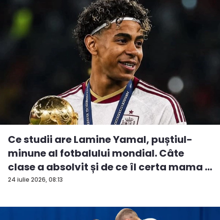
Ce studii are Lamine Yamal, puștiul-
minune al fotbalului mondial. Câte
clase a absolvit și de ce îl certa mama ...
24 iulie 2026, 08:13