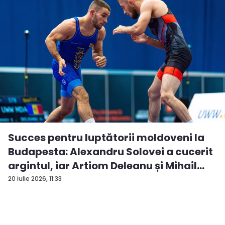
Succes pentru luptătorii moldoveni la
Budapesta: Alexandru Solovei a cucerit
argintul, iar Artiom Deleanu și Mihail
Br...
20 iulie 2026, 11:33