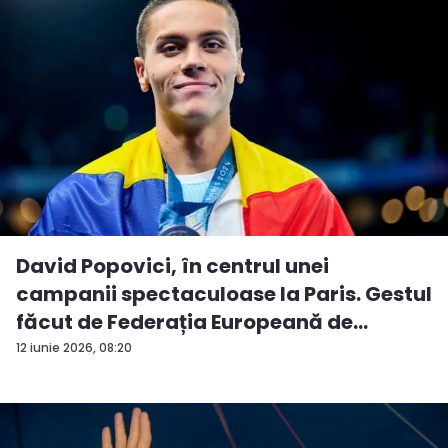
David Popovici, în centrul unei
campanii spectaculoase la Paris. Gestul
făcut de Federația Europeană de
Natați...
12 iunie 2026, 08:20