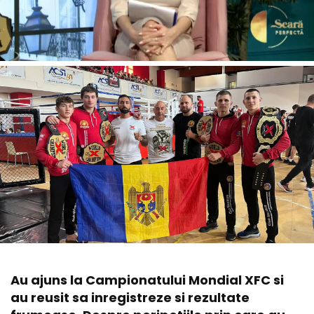
Au ajuns la Campionatului Mondial XFC si
au reusit sa inregistreze si rezultate