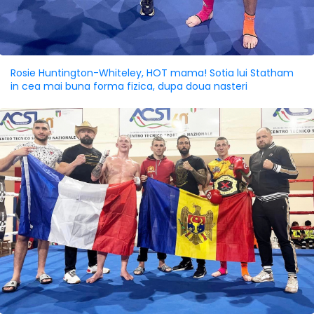
Rosie Huntington-Whiteley, HOT mama! Sotia lui Statham
in cea mai buna forma fizica, dupa doua nasteri