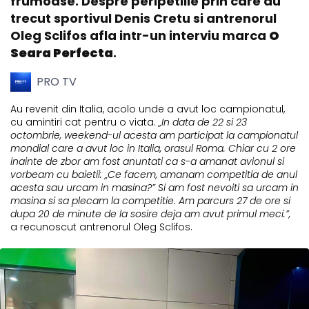
frumoase. Despre peripetiile prin care au
trecut sportivul Denis Cretu si antrenorul
Oleg Sclifos afla intr-un interviu marca
O
Seara Perfecta
.
PRO TV
Au revenit din Italia, acolo unde a avut loc campionatul,
cu amintiri cat pentru o viata.
„In data de 22 si 23
octombrie, weekend-ul acesta am participat la campionatul
mondial care a avut loc in Italia, orasul Roma. Chiar cu 2 ore
inainte de zbor am fost anuntati ca s-a amanat avionul si
vorbeam cu baietii: „Ce facem, amanam competitia de anul
acesta sau urcam in masina?” Si am fost nevoiti sa urcam in
masina si sa plecam la competitie. Am parcurs 27 de ore si
dupa 20 de minute de la sosire deja am avut primul meci.”,
a recunoscut antrenorul Oleg Sclifos.