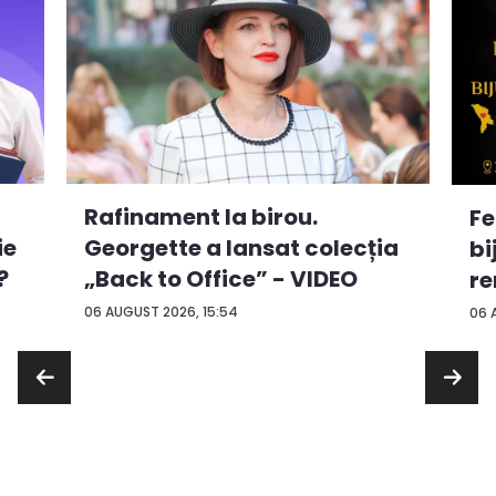
Rafinament la birou.
Fe
ie
Georgette a lansat colecția
bi
?
„Back to Office” - VIDEO
re
...
06 AUGUST 2026, 15:54
06 