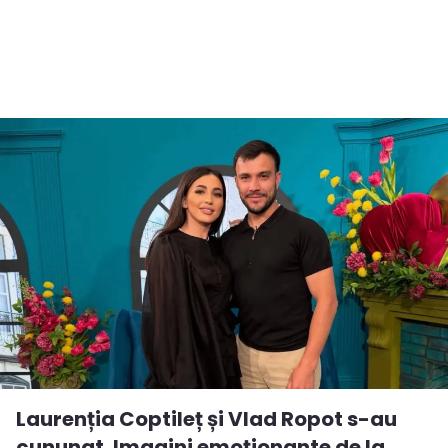
Laurenția Coptileț și Vlad Ropot s-au
cununat. Imagini emoționante de la