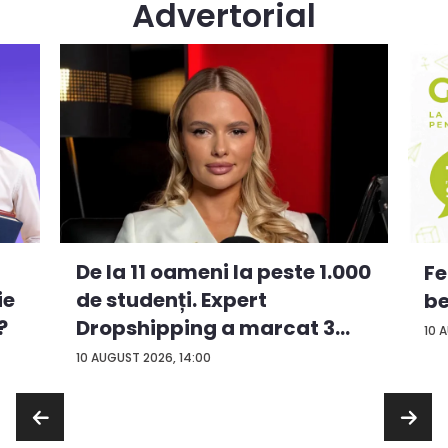
Advertorial
De la 11 oameni la peste 1.000
Fe
ie
de studenți. Expert
be
?
Dropshipping a marcat 3
10 
an...
10 AUGUST 2026, 14:00