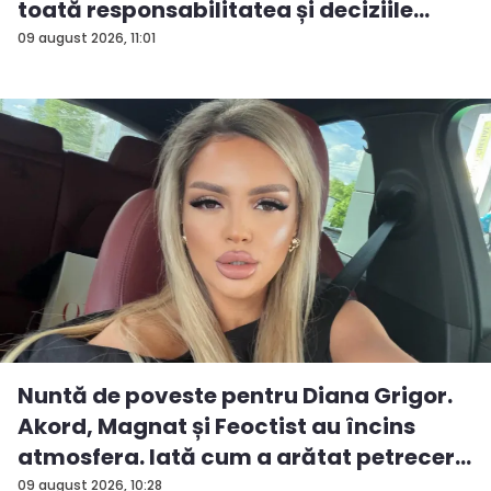
toată responsabilitatea și deciziile
erau...
09 august 2026, 11:01
Nuntă de poveste pentru Diana Grigor.
Akord, Magnat și Feoctist au încins
atmosfera. Iată cum a arătat petrecer...
09 august 2026, 10:28