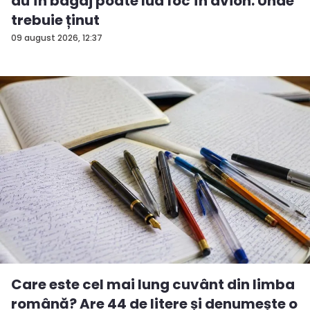
au în bagaj poate lua foc în avion. Unde
trebuie ținut
09 august 2026, 12:37
Care este cel mai lung cuvânt din limba
română? Are 44 de litere și denumește o