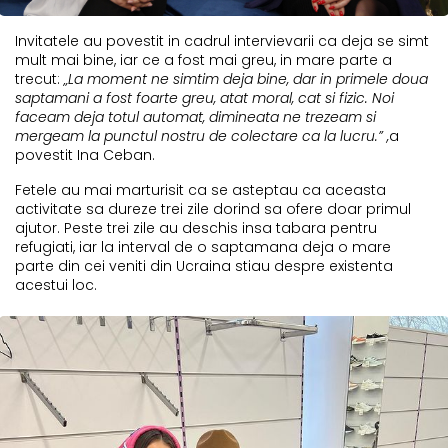
Invitatele au povestit in cadrul intervievarii ca deja se simt
mult mai bine, iar ce a fost mai greu, in mare parte a
trecut:
„La moment ne simtim deja bine, dar in primele doua
saptamani a fost foarte greu, atat moral, cat si fizic. Noi
faceam deja totul automat, dimineata ne trezeam si
mergeam la punctul nostru de colectare ca la lucru.” ,
a
povestit Ina Ceban.
Fetele au mai marturisit ca se asteptau ca aceasta
activitate sa dureze trei zile dorind sa ofere doar primul
ajutor. Peste trei zile au deschis insa tabara pentru
refugiati, iar la interval de o saptamana deja o mare
parte din cei veniti din Ucraina stiau despre existenta
acestui loc.