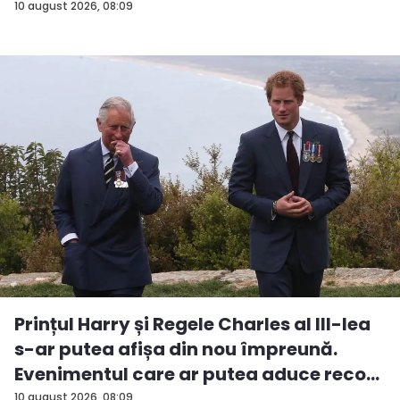
m...
10 august 2026, 08:09
Prințul Harry și Regele Charles al III-lea
s-ar putea afișa din nou împreună.
Evenimentul care ar putea aduce reco...
10 august 2026, 08:09