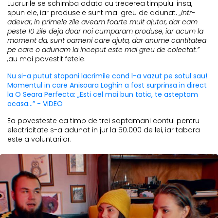
Lucrurile se schimba odata cu trecerea timpului insa,
spun ele, iar produsele sunt mai greu de adunat.
„Intr-
adevar, in primele zile aveam foarte mult ajutor, dar cam
peste 10 zile deja doar noi cumparam produse, iar acum la
moment da, sunt oameni care ajuta, dar anume cantitatea
pe care o adunam la inceput este mai greu de colectat.”
,
au mai povestit fetele.
Nu si-a putut stapani lacrimile cand l-a vazut pe sotul sau!
Momentul in care Anisoara Loghin a fost surprinsa in direct
la O Seara Perfecta: „Esti cel mai bun tatic, te asteptam
acasa...” - VIDEO
Ea povesteste ca timp de trei saptamani contul pentru
electricitate s-a adunat in jur la 50.000 de lei, iar tabara
este a voluntarilor.