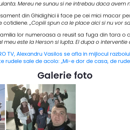
ulanta. Mereu ne sunau si ne intrebau daca avem n
ament din Ghidighici ii face pe cei mici macar pen
le cotidiene.
„Copiii spun ca le place aici si nu vor sa
amilia lor numeroasa a reusit sa fuga din tara o 
al meu este la Herson si lupta. El dupa o interventie c
RO TV, Alexandru Vasilos se afla in mijlocul razboi
te rudele sale de acolo: „Mi-e dor de casa, de rude
Galerie foto