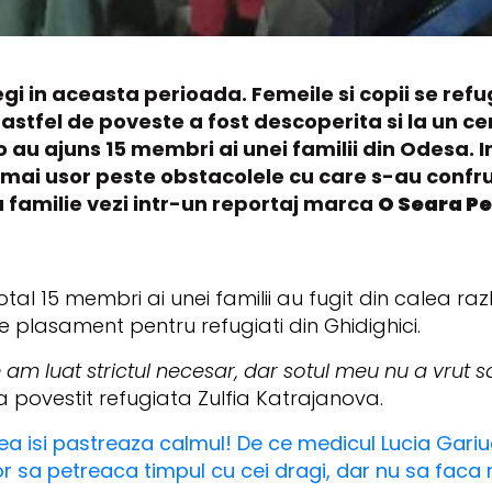
gi in aceasta perioada. Femeile si copii se refug
 astfel de poveste a fost descoperita si la un 
lo au ajuns 15 membri ai unei familii din Odesa.
 mai usor peste obstacolele cu care s-au confrun
 familie vezi intr-un reportaj marca
O Seara Pe
In total 15 membri ai unei familii au fugit din calea ra
 plasament pentru refugiati din Ghidighici.
m luat strictul necesar, dar sotul meu nu a vrut 
 a povestit refugiata Zulfia Katrajanova.
a ea isi pastreaza calmul! De ce medicul Lucia Gari
 sa petreaca timpul cu cei dragi, dar nu sa faca r