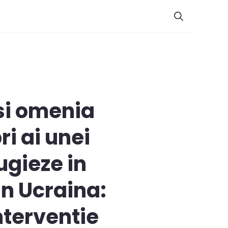
 si omenia
i ai unei
ugieze in
in Ucraina:
nterventie