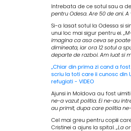
Intrebata de ce sotul sau a 
pentru Odesa. Are 50 de ani. A v
Si-a lasat sotul la Odessa si 
unui loc mai sigur pentru ei.
„M-
imagina ca asa ceva se poate i
dimineata, iar ora 12 sotul a s
departe de razboi. Am luat si m
„Chiar din prima zi cand a fost
scriu la toti care ii cunosc di
refugiati - VIDEO
Ajunsi in Moldova au fost uimi
ne-a vazut politia. Ei ne-au int
au primit, dupa care politia ne-
Cel mai greu pentru copiii care 
Cristinei a ajuns la spital.
„La or