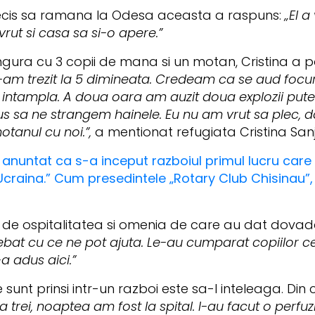
decis sa ramana la Odesa aceasta a raspuns:
„El a
rut si casa sa si-o apere.”
singura cu 3 copii de mana si un motan, Cristina a 
am trezit la 5 dimineata. Credeam ca se aud focuri 
ntampla. A doua oara am auzit doua explozii puterni
pus sa ne strangem hainele. Eu nu am vrut sa plec, d
otanul cu noi.”,
a mentionat refugiata Cristina Sanja
 anuntat ca s-a inceput razboiul primul lucru care
n Ucraina.” Cum presedintele „Rotary Club Chisinau”,
ti de ospitalitatea si omenia de care au dat dova
rebat cu ce ne pot ajuta. Le-au cumparat copiilor cea
a adus aici.”
sunt prinsi intr-un razboi este sa-l inteleaga. Din c
a trei, noaptea am fost la spital. I-au facut o perfuzi