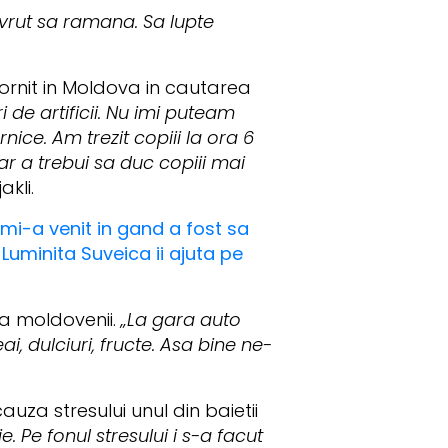
 vrut sa ramana. Sa lupte
pornit in Moldova in cautarea
de artificii. Nu imi puteam
ce. Am trezit copiii la ora 6
ar a trebui sa duc copiii mai
kli.
 mi-a venit in gand a fost sa
 Luminita Suveica ii ajuta pe
da moldovenii.
„La gara auto
i, dulciuri, fructe. Asa bine ne-
auza stresului unul din baietii
e. Pe fonul stresului i s-a facut