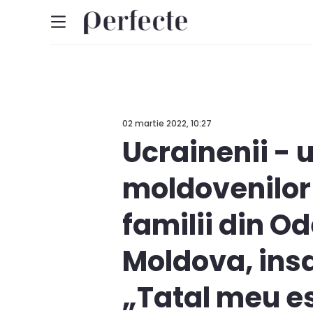
02 martie 2022, 10:27
Ucrainenii - 
moldovenilor
familii din Od
Moldova, insa
„Tatal meu es