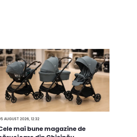
05 AUGUST 2026, 12:32
04 AUGUS
Cele mai bune magazine de
Impla