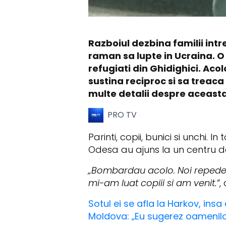
Razboiul dezbina familii intre
raman sa lupte in Ucraina. O
refugiati din Ghidighici. Aco
sustina reciproc si sa treaca
multe detalii despre aceasta
PRO TV
Parinti, copii, bunici si unchi. 
Odesa au ajuns la un centru de
„Bombardau acolo. Noi repede a
mi-am luat copiii si am venit.”
,
Sotul ei se afla la Harkov, ins
Moldova: „Eu sugerez oamenilor