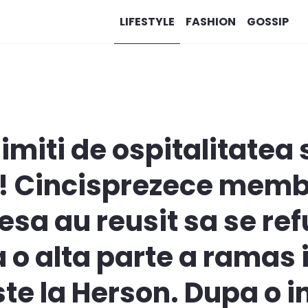
LIFESTYLE
FASHION
GOSSIP
uimiti de ospitalitatea
! Cincisprezece membr
esa au reusit sa se ref
 o alta parte a ramas 
te la Herson. Dupa o i