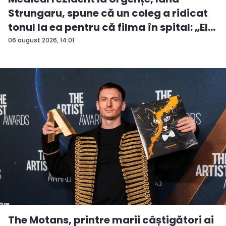
Strungaru, spune că un coleg a ridicat
tonul la ea pentru că filma în spital: „El
a...
06 august 2026, 14:01
The Motans, printre marii câștigători ai