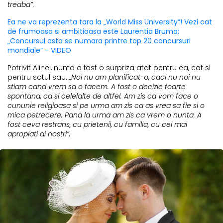
treaba”.
Ea ne va reprezenta tara la „World Miss University”! Vezi cat
de frumoasa si ambitioasa este Laurentia Bruma:
„Concursul asta se numara printre top 20 concursuri
mondiale” - VIDEO
Potrivit Alinei, nunta a fost o surpriza atat pentru ea, cat si
pentru sotul sau.
„Noi nu am planificat-o, caci nu noi nu
stiam cand vrem sa o facem. A fost o decizie foarte
spontana, ca si celelalte de altfel. Am zis ca vom face o
cununie religioasa si pe urma am zis ca as vrea sa fie si o
mica petrecere. Pana la urma am zis ca vrem o nunta. A
fost ceva restrans, cu prietenii, cu familia, cu cei mai
apropiati ai nostri”.