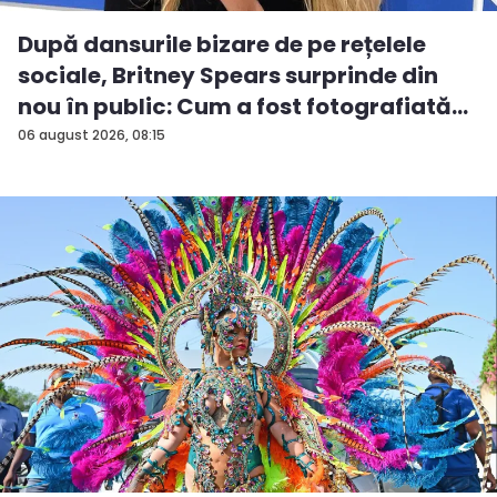
După dansurile bizare de pe rețelele
sociale, Britney Spears surprinde din
nou în public: Cum a fost fotografiată
î...
06 august 2026, 08:15