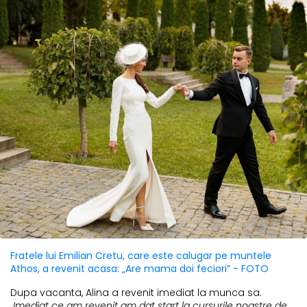
Fratele lui Emilian Cretu, care este calugar pe muntele
Athos, a revenit acasa: „Are mama doi feciori” - FOTO
Dupa vacanta, Alina a revenit imediat la munca sa.
„Imediat ce am revenit am dat start la cursurile noastre de