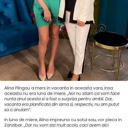
Alina Plingau a mers in vacanta in aceasta vara, insa
aceasta nu era luna de miere.
„Noi nu stiam ca vom face
nunta anul acesta si a fost o surpriza pentru ambii. Dar,
vacanta era planificata din iarna si, respectiv, nu am putut
sa o anulam”.
In luna de miere, Alina impreuna cu sotul sau, vor pleca in
Zanzibar.
„Dar nu vom sta mult acolo, caci avem aici