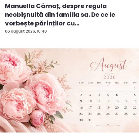
Manuella Cârnaț, despre regula
neobișnuită din familia sa. De ce le
vorbește părinților cu
„dumneavoastră...
06 august 2026, 10:40