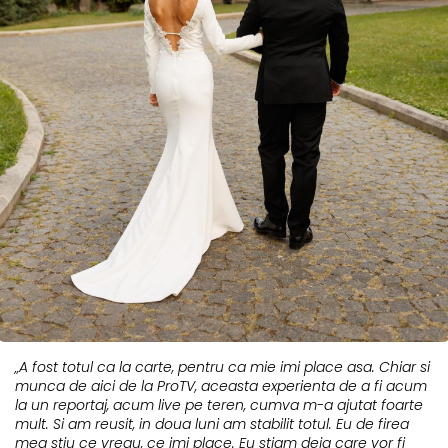
„A fost totul ca la carte, pentru ca mie imi place asa. Chiar si
munca de aici de la ProTV, aceasta experienta de a fi acum
la un reportaj, acum live pe teren, cumva m-a ajutat foarte
mult. Si am reusit, in doua luni am stabilit totul. Eu de firea
mea stiu ce vreau, ce imi place. Eu stiam deja care vor fi