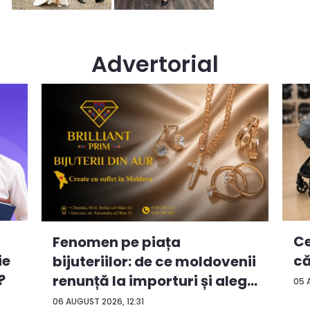
Advertorial
Ce
Fenomen pe piața
ie
că
bijuteriilor: de ce moldovenii
?
renunță la importuri și aleg
05 
...
06 AUGUST 2026, 12:31