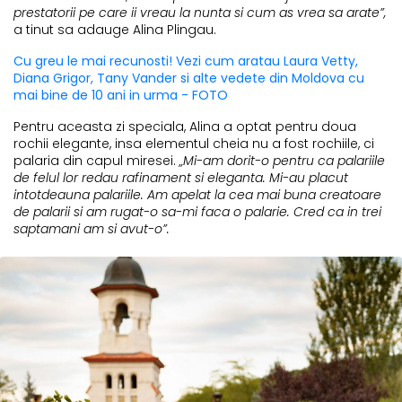
prestatorii pe care ii vreau la nunta si cum as vrea sa arate”,
a tinut sa adauge Alina Plingau.
Cu greu le mai recunosti! Vezi cum aratau Laura Vetty,
Diana Grigor, Tany Vander si alte vedete din Moldova cu
mai bine de 10 ani in urma - FOTO
Pentru aceasta zi speciala, Alina a optat pentru doua
rochii elegante, insa elementul cheia nu a fost rochiile, ci
palaria din capul miresei.
„Mi-am dorit-o pentru ca palariile
de felul lor redau rafinament si eleganta. Mi-au placut
intotdeauna palariile. Am apelat la cea mai buna creatoare
de palarii si am rugat-o sa-mi faca o palarie. Cred ca in trei
saptamani am si avut-o”.