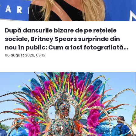
După dansurile bizare de pe rețelele
sociale, Britney Spears surprinde din
nou în public: Cum a fost fotografiată
î...
06 august 2026, 08:15