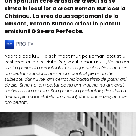
Un spatiu in care artistii ar trebui sa se
simta in locul lor a creat Roman Burlaca la
Chisinau. La vreo doua saptamani de la
lansare, Roman Burlaca a fost in platoul
emisiunii
O Seara Perfecta.
PRO TV
Aparitia copilului l-a schimbat mult pe Roman, atat stilul
vestimentar, cat si viata. Regizorul a marturisit:
„Noi nu am
avut o perioada complicata, noi in general cu Gabi nu ne-
am certat niciodata, noi ne-am contrat pe anumite
subiecte, dar nu ne-am certat niciodata timp de patru ani
de zile. Si nu ne-am certat ca nu am vrut, nu, nu am avut
motive sa ne certam. Si in perioada postnatala, Gabriela a
fost un pic mai instabila emotional, dar chiar si asa, nu ne-
am certat”.