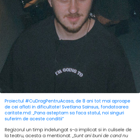
Proiectul #CuDragPentruAcasa, de 8 ani tot mai aproape
de cei aflati in dificultate! Svetlana Sainsus, fondatoarea
caritate.md: „Pana asteptam sa faca statul, noi singuri
suferim de aceste conditii”
Regizorul un timp indelungat s-a implicat si in culisele de
la teatru, acesta a mentionat:
„Sunt ani buni de cand nu