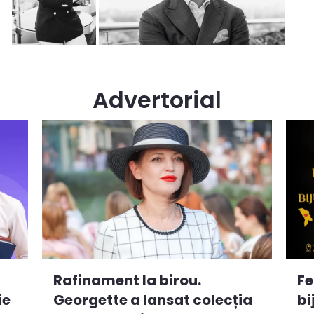
Advertorial
Rafinament la birou.
Fe
ie
Georgette a lansat colecția
bi