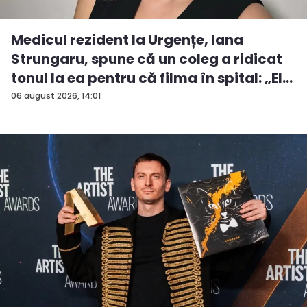
Medicul rezident la Urgențe, Iana
Strungaru, spune că un coleg a ridicat
tonul la ea pentru că filma în spital: „El
a...
06 august 2026, 14:01