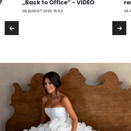
?
„Back to Office” - VIDEO
re
...
06 AUGUST 2026, 15:54
06 