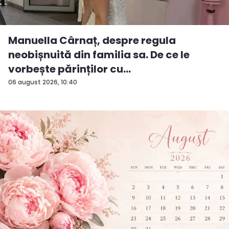
Manuella Cârnaț, despre regula
neobișnuită din familia sa. De ce le
vorbește părinților cu
„dumneavoastră...
06 august 2026, 10:40