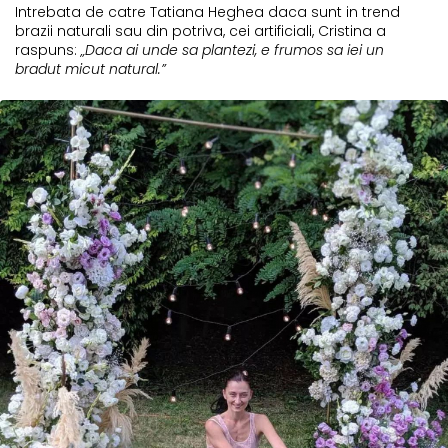
Intrebata de catre Tatiana Heghea daca sunt in trend
brazii naturali sau din potriva, cei artificiali, Cristina a
raspuns:
„Daca ai unde sa plantezi, e frumos sa iei un
bradut micut natural.”