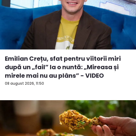
Emilian Crețu, sfat pentru viitorii miri
după un „fail” la o nuntă: „Mireasa și
mirele mai nu au plâns” - VIDEO
08 august 2026, 11:50