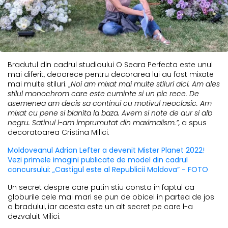
Bradutul din cadrul studioului O Seara Perfecta este unul
mai diferit, deoarece pentru decorarea lui au fost mixate
mai multe stiluri.
„Noi am mixat mai multe stiluri aici. Am ales
stilul monochrom care este cuminte si un pic rece. De
asemenea am decis sa continui cu motivul neoclasic. Am
mixat cu pene si blanita la baza. Avem si note de aur si alb
negru. Satinul l-am imprumutat din maximalism.”,
a spus
decoratoarea Cristina Milici.
Moldoveanul Adrian Lefter a devenit Mister Planet 2022!
Vezi primele imagini publicate de model din cadrul
concursului: „Castigul este al Republicii Moldova” - FOTO
Un secret despre care putin stiu consta in faptul ca
globurile cele mai mari se pun de obicei in partea de jos
a bradului, iar acesta este un alt secret pe care l-a
dezvaluit Milici.