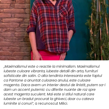
„Maximalismul este o reactie la minimalism. Maximalismul
iubeste culoare vibranta, iubeste detalii din arta, furnituri
sofisticate din satin. O alta tendinta interesanta este faptul
ca Pantone a anuntat culoarea anului, este culoare
magenta. Daca avem un interier destul de linistit, putem sa-i
dam un accent puternic cu diferite nuante de roz spre
acest magenta suculent. Mai este si stilul natural care
iubeste un bradut procurat la ghiveci, doar cu cateva
luminite si conuri”,
a recunoscut Milici.