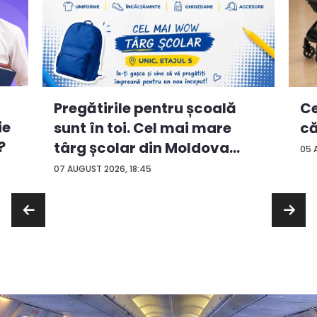
Ce
Pregătirile pentru școală
ie
că
sunt în toi. Cel mai mare
?
târg școlar din Moldova
05 
con...
07 AUGUST 2026, 18:45