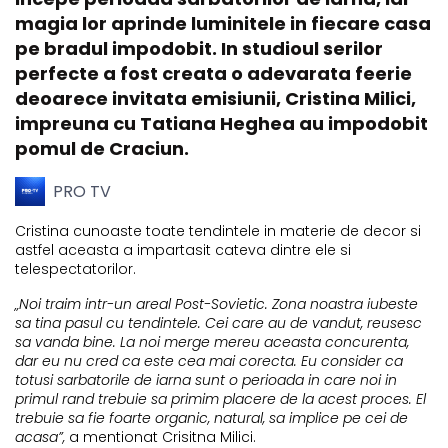
magia lor aprinde luminitele in fiecare casa
pe bradul impodobit. In studioul serilor
perfecte a fost creata o adevarata feerie
deoarece invitata emisiunii, Cristina Milici,
impreuna cu Tatiana Heghea au impodobit
pomul de Craciun.
PRO TV
Cristina cunoaste toate tendintele in materie de decor si
astfel aceasta a impartasit cateva dintre ele si
telespectatorilor.
„Noi traim intr-un areal Post-Sovietic. Zona noastra iubeste
sa tina pasul cu tendintele. Cei care au de vandut, reusesc
sa vanda bine. La noi merge mereu aceasta concurenta,
dar eu nu cred ca este cea mai corecta. Eu consider ca
totusi sarbatorile de iarna sunt o perioada in care noi in
primul rand trebuie sa primim placere de la acest proces. El
trebuie sa fie foarte organic, natural, sa implice pe cei de
acasa”,
a mentionat Crisitna Milici.