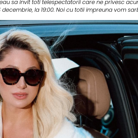
reau sa invit toti telespectatorii care ne privesc ac
14 decembrie, la 19:00. Noi cu totii impreuna vom sar