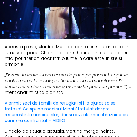
Aceasta piesa, Martina Meola o canta cu speranta ca in
lume va fi pace. Chiar daca are 9 ani, ea intelege ca cei
mici pot fi fericiti doar intr-o lume in care este liniste si
armonie.
„Doresc la toata lumea ca sa fie pace pe pamant, copiii sa
poata merge la scoala, sa fie toata lumea sanatoasa. Eu
doresc sa nu fie nimic mai grav si sa fie pace pe pamant”,
a
mentionat micuta pianista.
A primit zeci de familii de refugiati si i-a ajutat sa se
trateze! Ce spune medicul Mihai Stratulat despre
recunostinta ucrainenilor, dar si cazurile mai obraznice cu
care s-a confruntat - VIDEO
Dincolo de situatia actuala, Martina merge inainte.
Continua orele sale de pian si este in plina pregatire