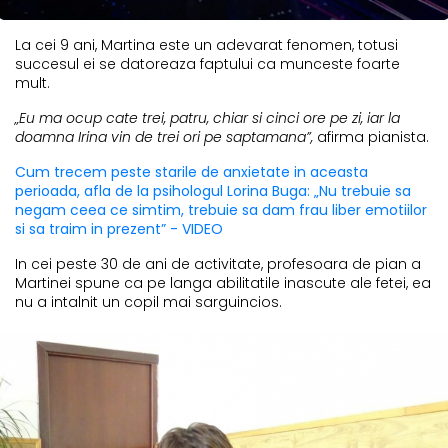
La cei 9 ani, Martina este un adevarat fenomen, totusi
succesul ei se datoreaza faptului ca munceste foarte
mult.
„Eu ma ocup cate trei, patru, chiar si cinci ore pe zi, iar la
doamna Irina vin de trei ori pe saptamana”,
afirma pianista.
Cum trecem peste starile de anxietate in aceasta
perioada, afla de la psihologul Lorina Buga: „Nu trebuie sa
negam ceea ce simtim, trebuie sa dam frau liber emotiilor
si sa traim in prezent” - VIDEO
In cei peste 30 de ani de activitate, profesoara de pian a
Martinei spune ca pe langa abilitatile inascute ale fetei, ea
nu a intalnit un copil mai sarguincios.