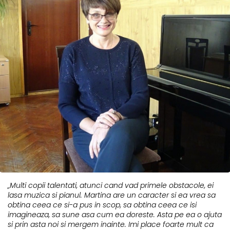
„Multi copii talentati, atunci cand vad primele obstacole, ei
lasa muzica si pianul. Martina are un caracter si ea vrea sa
obtina ceea ce si-a pus in scop, sa obtina ceea ce isi
imagineaza, sa sune asa cum ea doreste. Asta pe ea o ajuta
si prin asta noi si mergem inainte. Imi place foarte mult ca