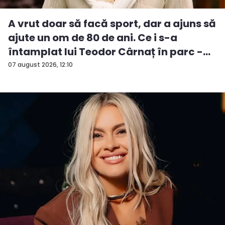
A vrut doar să facă sport, dar a ajuns să
ajute un om de 80 de ani. Ce i s-a
întamplat lui Teodor Cârnaț în parc -
V...
07 august 2026, 12:10