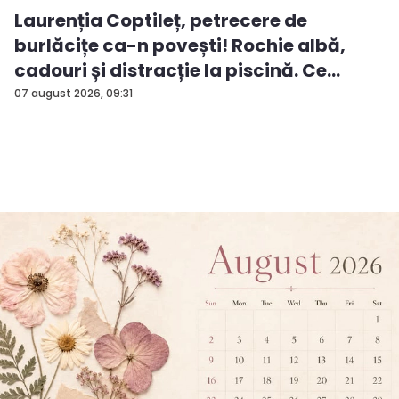
Laurenția Coptileț, petrecere de
burlăcițe ca-n povești! Rochie albă,
cadouri și distracție la piscină. Ce
surp...
07 august 2026, 09:31