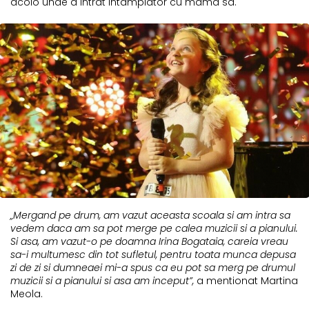
acolo unde a intrat intamplator cu mama sa.
„Mergand pe drum, am vazut aceasta scoala si am intra sa
vedem daca am sa pot merge pe calea muzicii si a pianului.
Si asa, am vazut-o pe doamna Irina Bogataia, careia vreau
sa-i multumesc din tot sufletul, pentru toata munca depusa
zi de zi si dumneaei mi-a spus ca eu pot sa merg pe drumul
muzicii si a pianului si asa am inceput”,
a mentionat Martina
Meola.