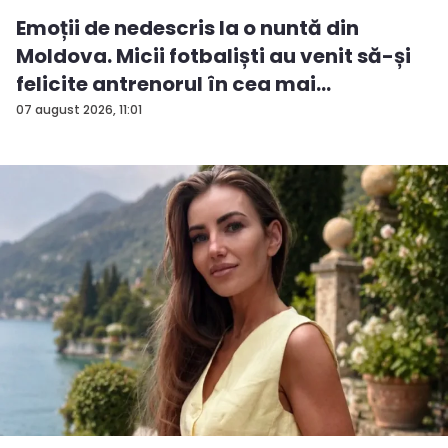
Emoții de nedescris la o nuntă din
Moldova. Micii fotbaliști au venit să-și
felicite antrenorul în cea mai
importan...
07 august 2026, 11:01