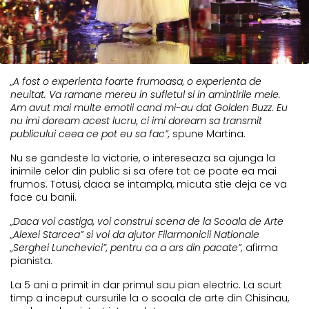
„A fost o experienta foarte frumoasa, o experienta de
neuitat. Va ramane mereu in sufletul si in amintirile mele.
Am avut mai multe emotii cand mi-au dat Golden Buzz. Eu
nu imi doream acest lucru, ci imi doream sa transmit
publicului ceea ce pot eu sa fac”,
spune Martina.
Nu se gandeste la victorie, o intereseaza sa ajunga la
inimile celor din public si sa ofere tot ce poate ea mai
frumos. Totusi, daca se intampla, micuta stie deja ce va
face cu banii.
„Daca voi castiga, voi construi scena de la Scoala de Arte
„Alexei Starcea” si voi da ajutor Filarmonicii Nationale
„Serghei Lunchevici”, pentru ca a ars din pacate”,
afirma
pianista.
La 5 ani a primit in dar primul sau pian electric. La scurt
timp a inceput cursurile la o scoala de arte din Chisinau,