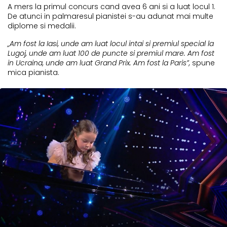
A mers la primul concurs cand avea 6 ani si a luat locul 1.
De atunci in palmaresul pianistei s-au adunat mai multe
diplome si medalii.
„Am fost la Iasi, unde am luat locul intai si premiul special la
Lugoj, unde am luat 100 de puncte si premiul mare. Am fost
in Ucraina, unde am luat Grand Prix. Am fost la Paris”,
spune
mica pianista.