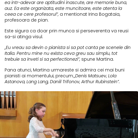
ea intr-adevar are aptitudini inascute, are memorie buna,
auz. Ea este organizata, este muncitoare, este atenta la
ceea ce cere profesorul”,
a mentionat Irina Bogataia,
profesoara de pian.
Este sigura ca doar prin munca si perseverenta va reusi
sa-si atinga visul.
„Eu vreau sa devin o pianista si sa pot canta pe scenele din
Italia. Pentru mine nu exista ceva greu sau simplu, tot
trebuie sa inveti si sa perfectionezi”,
spune Martina.
Pana atunci, Martina urmareste si admira cei mai buni
pianisti ai momentului, precum:
„Denis Matsuev, Lola
Astanova, Lang Lang, Daniil Trifonov, Arthur Rubinstein”.