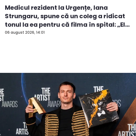
Medicul rezident la Urgențe, Iana
Strungaru, spune că un coleg a ridicat
tonul la ea pentru că filma în spital: „El
a...
06 august 2026, 14:01