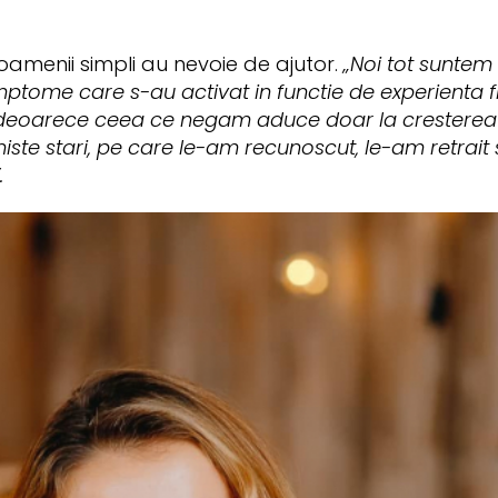
amenii simpli au nevoie de ajutor.
„Noi tot suntem
 simptome care s-au activat in functie de experienta 
eoarece ceea ce negam aduce doar la cresterea ac
 niste stari, pe care le-am recunoscut, le-am retrait
.