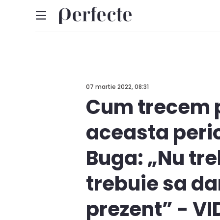
07 martie 2022, 08:31
Cum trecem pe
aceasta perio
Buga: „Nu tr
trebuie sa dam
prezent” - V