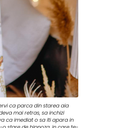
rvi ca parca din starea aia
ndeva mai retras, sa inchizi
va ca imediat o sa iti apara in
r-o stare de hipnoza, in care te-