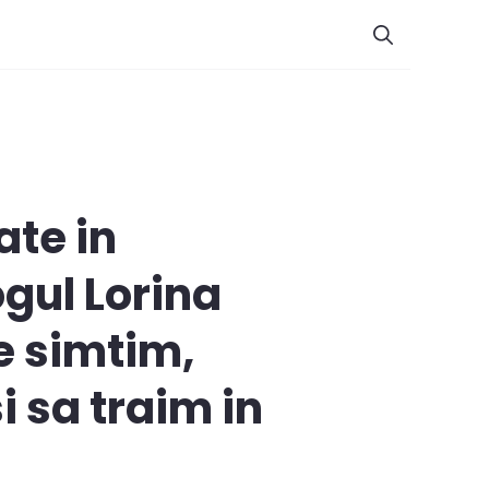
ate in
ogul Lorina
e simtim,
i sa traim in