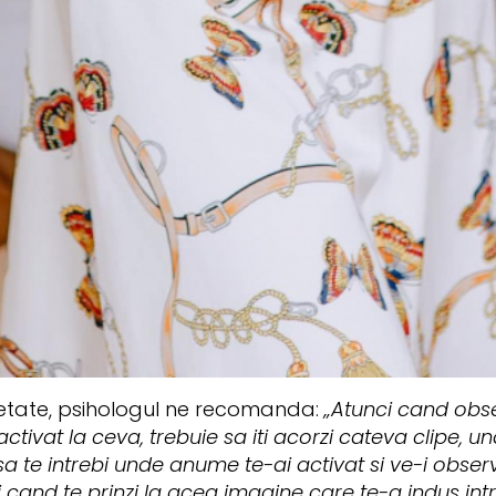
ietate, psihologul ne recomanda:
„Atunci cand obse
activat la ceva, trebuie sa iti acorzi cateva clipe, u
 sa te intrebi unde anume te-ai activat si ve-i obser
ci cand te prinzi la acea imagine care te-a indus int