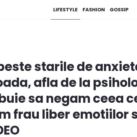
LIFESTYLE
FASHION
GOSSIP
ste starile de anxiet
ada, afla de la psihol
ebuie sa negam ceea c
 frau liber emotiilor s
IDEO