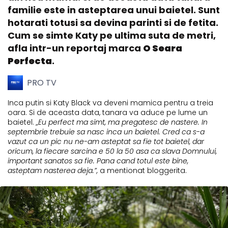
familie este in asteptarea unui baietel. Sunt
hotarati totusi sa devina parinti si de fetita.
Cum se simte Katy pe ultima suta de metri,
afla intr-un reportaj marca
O Seara
Perfecta
.
PRO TV
Inca putin si Katy Black va deveni mamica pentru a treia
oara. Si de aceasta data, tanara va aduce pe lume un
baietel.
„Eu perfect ma simt, ma pregatesc de nastere. In
septembrie trebuie sa nasc inca un baietel. Cred ca s-a
vazut ca un pic nu ne-am asteptat sa fie tot baietel, dar
oricum, la fiecare sarcina e 50 la 50 asa ca slava Domnului,
important sanatos sa fie. Pana cand totul este bine,
asteptam nasterea deja.”,
a mentionat bloggerita.