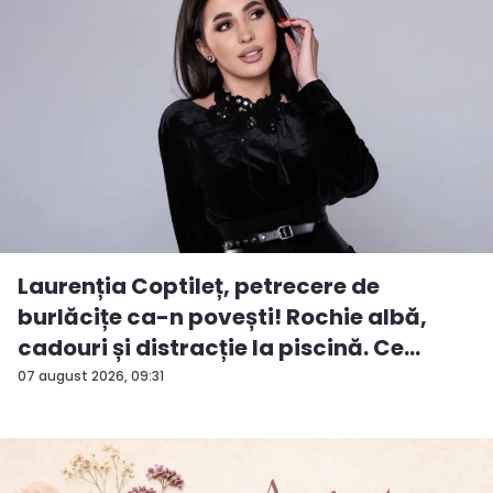
Laurenția Coptileț, petrecere de
burlăcițe ca-n povești! Rochie albă,
cadouri și distracție la piscină. Ce
surp...
07 august 2026, 09:31