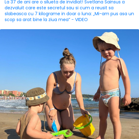
La 37 de ani are o silueta de invidiat! Svetlana Sainsus a
dezvaluit care este secretul sau si cum a reusit sa
slabeasca cu 7 kilograme in doar o luna: „Mi-am pus asa un
scop sa arat bine la ziua mea” - VIDEO