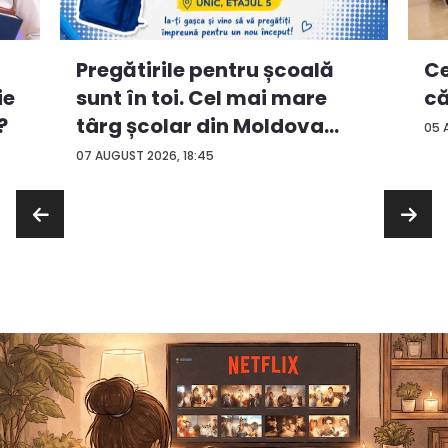
Ce
Pregătirile pentru școală
ie
că
sunt în toi. Cel mai mare
?
târg școlar din Moldova
05 
con...
07 AUGUST 2026, 18:45