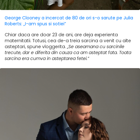
George Clooney a incercat de 80 de ori s-o sarute pe Julia
Roberts: „I-am spus si sotiei”
Chiar daca are doar 23 de ani, are deja experienta
maternitatii. Totusi, cea de-a treia sarcina a venit cu alte
asteptari, spune vloggerita.
„Se aseamana cu sarcinile
trecute, dar e diferita din cauza ca am asteptat fata. Toata
sarcina era cumva in asteptarea fetei.”