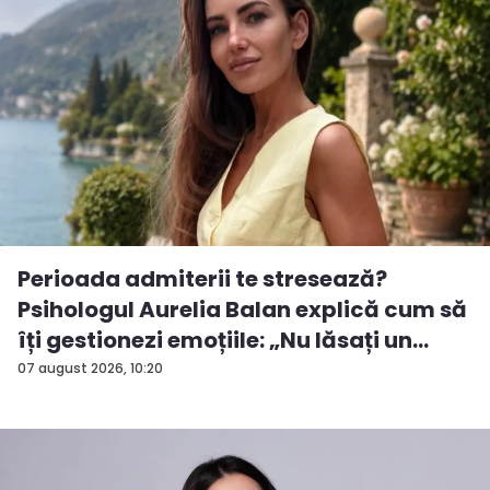
Perioada admiterii te stresează?
Psihologul Aurelia Balan explică cum să
îți gestionezi emoțiile: „Nu lăsați un
rezu...
07 august 2026, 10:20