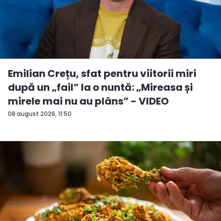
Emilian Crețu, sfat pentru viitorii miri
după un „fail” la o nuntă: „Mireasa și
mirele mai nu au plâns” - VIDEO
08 august 2026, 11:50