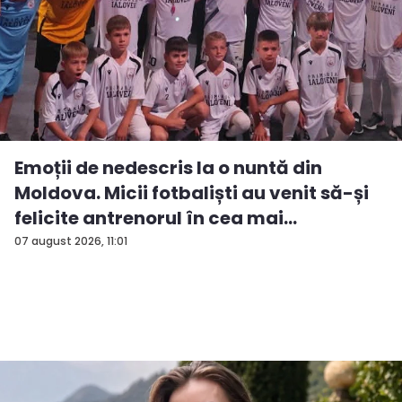
Emoții de nedescris la o nuntă din
Moldova. Micii fotbaliști au venit să-și
felicite antrenorul în cea mai
importan...
07 august 2026, 11:01