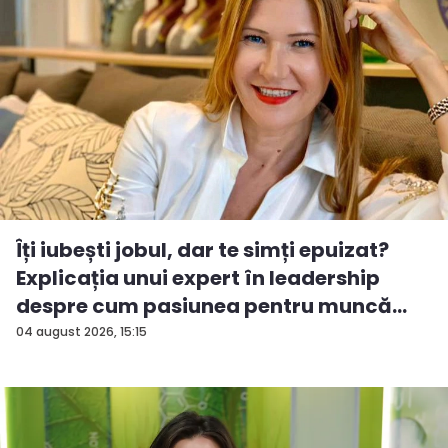
Îți iubești jobul, dar te simți epuizat?
Explicația unui expert în leadership
despre cum pasiunea pentru muncă
po...
04 august 2026, 15:15