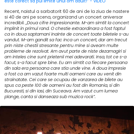
este corect sa pui limite unui om adult!” - VIDEO
Recent, naistul a sarbatorit 60 de ani de la ziua de nastere
si 40 de ani pe scena, organizand un concert aniversar
incredibil.
„Doua cifre impresionante. M-am simtit la concert
implinit in primul rand. O chestie extraordinara a fost faptul
ca in doua saptamani inainte de concert toate biletele s-au
vandut. M-am gandit sa fac inca un concert, dar am trecut
prin niste chestii stresante pentru mine si aveam multe
probleme de rezolvat. Am avut parte de niste dezamagiri si
am inteles cine sunt prietenii mei adevarati. Insa, tot ce s-a
facut, s-a facut spre bine. Eu am simtit ca fiecare persoana
din sala era persoana care stia unde vine. A doua impresie
a fost ca am vazut foarte multi oameni care au venit din
strainatate. Cei care se ocupau de vanzarea de bilete au
spus ca peste 100 de oameni au fost din Romania, si din
Bucuresti, si din Iasi, din Suceava. Am vazut cum lumea
plange, canta si danseaza sub muzica rock”.