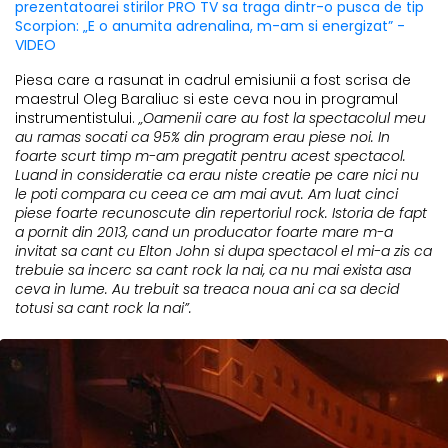
prezentatoarei stirilor PRO TV sa traga dintr-o pusca de tip
Scorpion: „E o anumita adrenalina, m-am si energizat” -
VIDEO
Piesa care a rasunat in cadrul emisiunii a fost scrisa de
maestrul Oleg Baraliuc si este ceva nou in programul
instrumentistului.
„Oamenii care au fost la spectacolul meu
au ramas socati ca 95% din program erau piese noi. In
foarte scurt timp m-am pregatit pentru acest spectacol.
Luand in consideratie ca erau niste creatie pe care nici nu
le poti compara cu ceea ce am mai avut. Am luat cinci
piese foarte recunoscute din repertoriul rock. Istoria de fapt
a pornit din 2013, cand un producator foarte mare m-a
invitat sa cant cu Elton John si dupa spectacol el mi-a zis ca
trebuie sa incerc sa cant rock la nai, ca nu mai exista asa
ceva in lume. Au trebuit sa treaca noua ani ca sa decid
totusi sa cant rock la nai”.