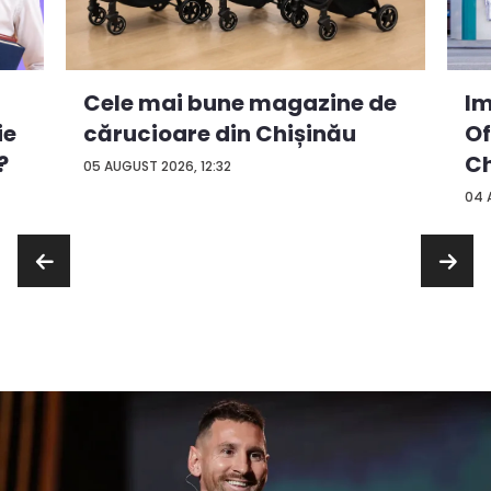
Cele mai bune magazine de
Im
ie
cărucioare din Chișinău
Of
?
Ch
05 AUGUST 2026, 12:32
04 