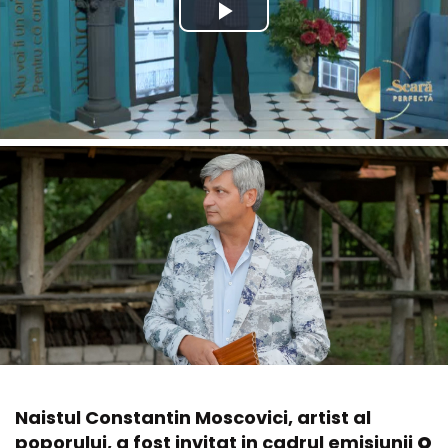
Naistul Constantin Moscovici, artist al
poporului, a fost invitat in cadrul emisiunii
O