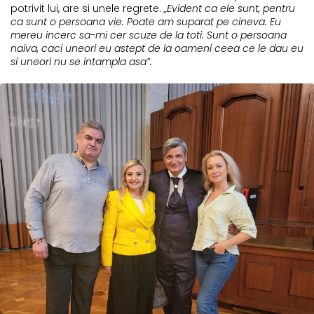
potrivit lui, are si unele regrete.
„Evident ca ele sunt, pentru
ca sunt o persoana vie. Poate am suparat pe cineva. Eu
mereu incerc sa-mi cer scuze de la toti. Sunt o persoana
naiva, caci uneori eu astept de la oameni ceea ce le dau eu
si uneori nu se intampla asa”.