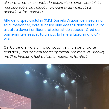
piesa, a urmat o secunda de pauza si eu m-am speriat. Iar
mai apoi toti s-au ridicat in picioare si au inceput sa
aplaude. A fost minunat”.
Afla de la specialistul in SMM, Daniela Arapan ce inseamna
sa fii freelancer, care sunt riscurile acestui domeniu si cum
ai putea deveni un liber profesionist de succes: „Cred ca
oamenii nu-si respecta timpul, la fel e si lucrul in oficiu” -
VIDEO
Cei 60 de ani, naistul i-a sarbatorit intr-un cerc foarte
restrans.
„Erau oameni foarte apropiati. Am mers la Cricova,
era Ziua Vinului. A fost o zi sufleteasca, cu familia”.