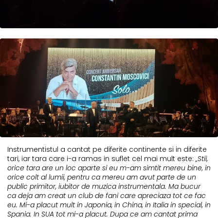
Instrumentistul a cantat pe diferite continente si in diferite
tari, iar tara care i-a ramas in suflet cel mai mult este:
„Stii,
orice tara are un loc aparte si eu m-am simtit mereu bine, in
orice colt al lumii, pentru ca mereu am avut parte de un
public primitor, iubitor de muzica instrumentala. Ma bucur
ca deja am creat un club de fani care apreciaza tot ce fac
eu. Mi-a placut mult in Japonia, in China, in Italia in special, in
Spania. In SUA tot mi-a placut. Dupa ce am cantat prima