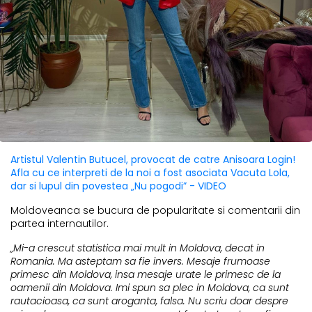
Artistul Valentin Butucel, provocat de catre Anisoara Login!
Afla cu ce interpreti de la noi a fost asociata Vacuta Lola,
dar si lupul din povestea „Nu pogodi” - VIDEO
Moldoveanca se bucura de popularitate si comentarii din
partea internautilor.
„Mi-a crescut statistica mai mult in Moldova, decat in
Romania. Ma asteptam sa fie invers. Mesaje frumoase
primesc din Moldova, insa mesaje urate le primesc de la
oamenii din Moldova. Imi spun sa plec in Moldova, ca sunt
rautacioasa, ca sunt aroganta, falsa. Nu scriu doar despre