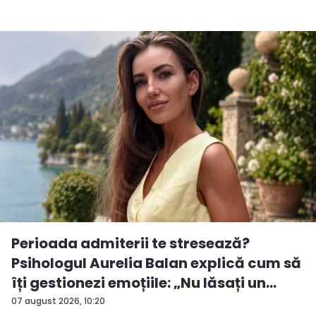
Perioada admiterii te stresează?
Psihologul Aurelia Balan explică cum să
îți gestionezi emoțiile: „Nu lăsați un
rezu...
07 august 2026, 10:20