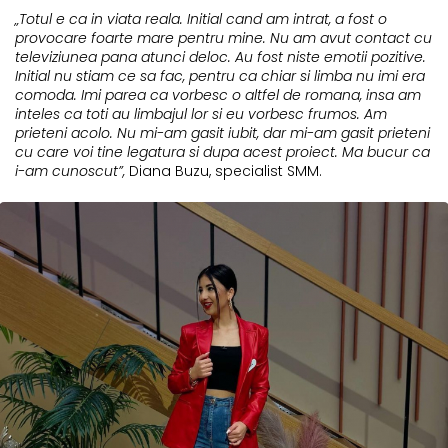
„Totul e ca in viata reala. Initial cand am intrat, a fost o
provocare foarte mare pentru mine. Nu am avut contact cu
televiziunea pana atunci deloc. Au fost niste emotii pozitive.
Initial nu stiam ce sa fac, pentru ca chiar si limba nu imi era
comoda. Imi parea ca vorbesc o altfel de romana, insa am
inteles ca toti au limbajul lor si eu vorbesc frumos. Am
prieteni acolo. Nu mi-am gasit iubit, dar mi-am gasit prieteni
cu care voi tine legatura si dupa acest proiect. Ma bucur ca
i-am cunoscut”,
Diana Buzu, specialist SMM.