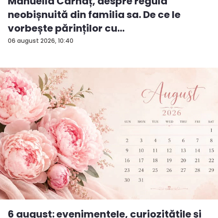
Manuella Cârnaț, despre regula
neobișnuită din familia sa. De ce le
vorbește părinților cu
„dumneavoastră...
06 august 2026, 10:40
6 august: evenimentele, curiozitățile și