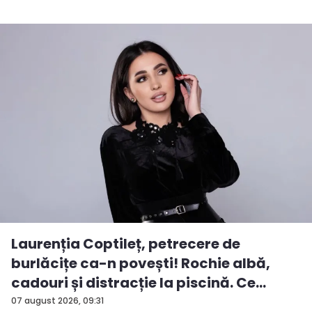
Laurenția Coptileț, petrecere de
burlăcițe ca-n povești! Rochie albă,
cadouri și distracție la piscină. Ce
surp...
07 august 2026, 09:31