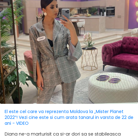
El este cel care va reprezenta Moldova la „Mister Planet
2022”! Vezi cine este si cum arata tanarul in varsta de 22 de
ani - VIDEO
Diana ne-a marturisit ca si-ar dori sa se stabileasca