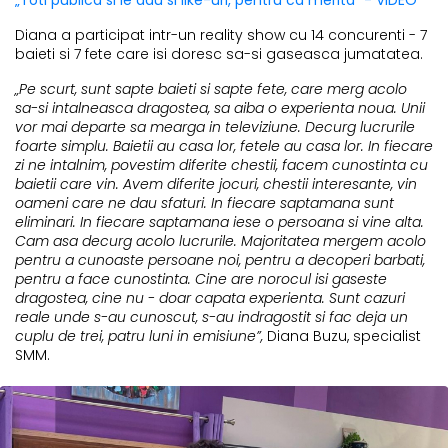
„Toti publica si le dau si like-uri, pentru ca merita” - VIDEO
Diana a participat intr-un reality show cu 14 concurenti - 7
baieti si 7 fete care isi doresc sa-si gaseasca jumatatea.
„Pe scurt, sunt sapte baieti si sapte fete, care merg acolo
sa-si intalneasca dragostea, sa aiba o experienta noua. Unii
vor mai departe sa mearga in televiziune. Decurg lucrurile
foarte simplu. Baietii au casa lor, fetele au casa lor. In fiecare
zi ne intalnim, povestim diferite chestii, facem cunostinta cu
baietii care vin. Avem diferite jocuri, chestii interesante, vin
oameni care ne dau sfaturi. In fiecare saptamana sunt
eliminari. In fiecare saptamana iese o persoana si vine alta.
Cam asa decurg acolo lucrurile. Majoritatea mergem acolo
pentru a cunoaste persoane noi, pentru a decoperi barbati,
pentru a face cunostinta. Cine are norocul isi gaseste
dragostea, cine nu - doar capata experienta. Sunt cazuri
reale unde s-au cunoscut, s-au indragostit si fac deja un
cuplu de trei, patru luni in emisiune”,
Diana Buzu, specialist
SMM.