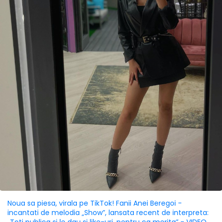
Noua sa piesa, virala pe TikTok! Fanii Anei Beregoi -
incantati de melodia „Show”, lansata recent de interpreta: