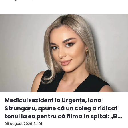
Medicul rezident la Urgențe, Iana
Strungaru, spune că un coleg a ridicat
tonul la ea pentru că filma în spital: „El
a...
06 august 2026, 14:01