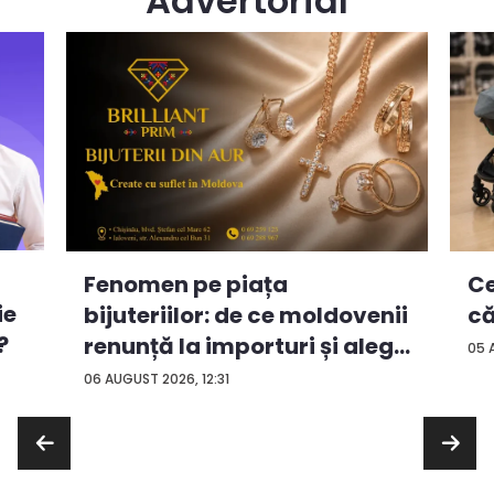
Advertorial
Ce
Fenomen pe piața
ie
că
bijuteriilor: de ce moldovenii
?
renunță la importuri și aleg
05 
...
06 AUGUST 2026, 12:31