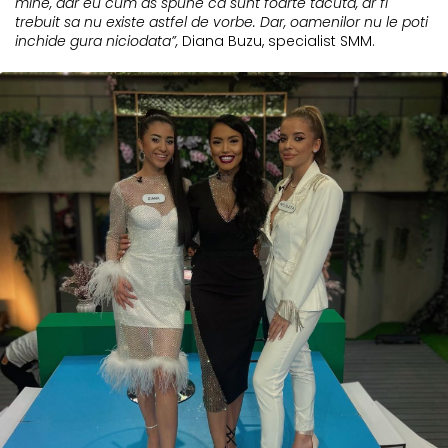
mine, dar eu cum as spune ca sunt foarte tacuta, ar fi
trebuit sa nu existe astfel de vorbe. Dar, oamenilor nu le poti
inchide gura niciodata”,
Diana Buzu, specialist SMM.