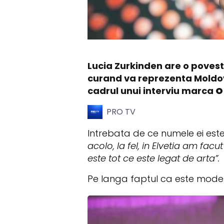
Lucia Zurkinden are o poveste
curand va reprezenta Moldova 
cadrul unui interviu marca
O
PRO TV
Intrebata de ce numele ei este
acolo, la fel, in Elvetia am fac
este tot ce este legat de arta”.
Pe langa faptul ca este model, L