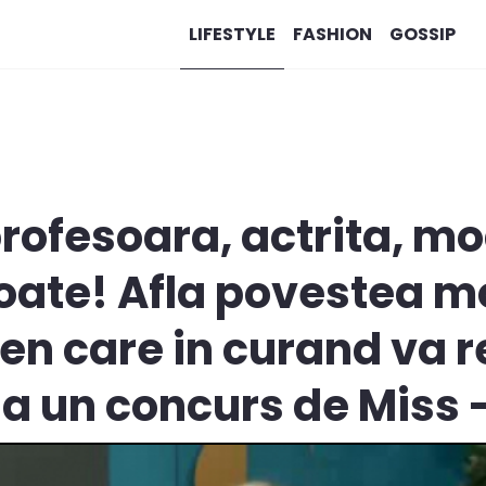
LIFESTYLE
FASHION
GOSSIP
ofesoara, actrita, mod
toate! Afla povestea 
en care in curand va 
la un concurs de Miss 