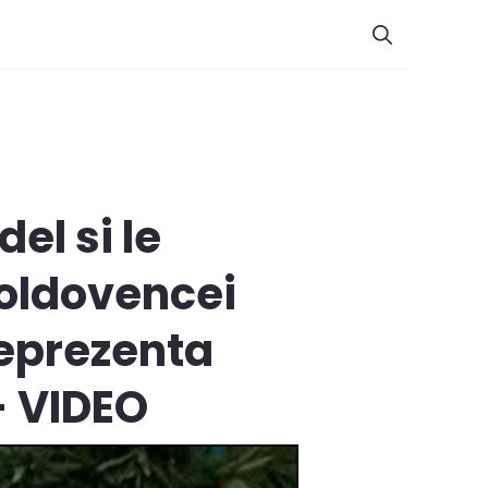
el si le
moldovencei
reprezenta
- VIDEO