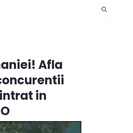
aniei! Afla
 concurentii
ntrat in
EO