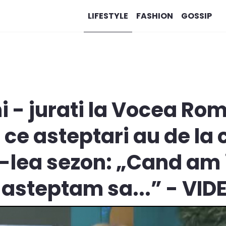
LIFESTYLE
FASHION
GOSSIP
 - jurati la Vocea Rom
i ce asteptari au de la
0-lea sezon: „Cand am i
asteptam sa...” - VID