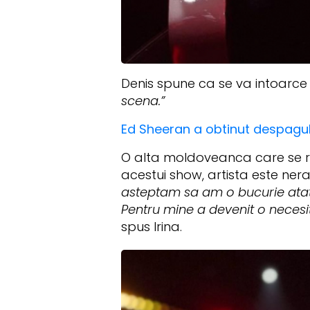
Denis spune ca se va intoarce
scena.”
Ed Sheeran a obtinut despagubi
O alta moldoveanca care se re
acestui show, artista este ner
asteptam sa am o bucurie atat 
Pentru mine a devenit o necesit
spus Irina.