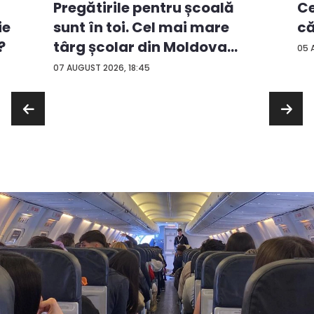
Ce
Pregătirile pentru școală
ie
că
sunt în toi. Cel mai mare
?
târg școlar din Moldova
05 
con...
07 AUGUST 2026, 18:45