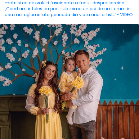
metri si ce dezvaluiri fascinante a facut despre sarcina:
„Cand am inteles ca port sub inima un pui de om, eram in
cea mai aglomerata perioada din viata unui artist..”- VIDEO