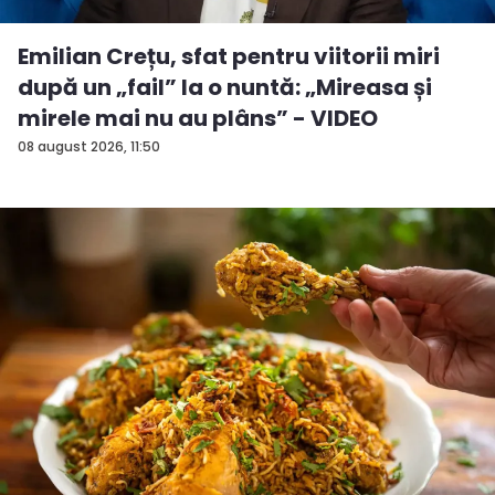
Emilian Crețu, sfat pentru viitorii miri
după un „fail” la o nuntă: „Mireasa și
mirele mai nu au plâns” - VIDEO
08 august 2026, 11:50