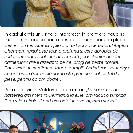
In cadrul emisiunii, Irina a interpretat in premiera noua sa
melodie, in care ea canta despre oamenii care au plecat
peste hotare.
„Aceasta piesa a fost scrisa de autorul Angela
Gherman. Textul este foarte profund si este apropiat de
sufletelele care sunt plecate departe, dar si celor de aici,
oamenilor care ii asteapta pe cei dragi de peste hotare.
Dorul este un sentiment foarte cumplit. Parintii mei sunt deja
de opt ani in Germania si imi este greu sa cant astfel de
piese, pentru ca am doare”.
Parintii sai vin in Moldova o data in an.
„La ziua mea de
nasterea am mers in Germania la ei, le-am facut o surpriza.
Ei nu stiau nimic. Cand am batut in usa lor, erau socati”.