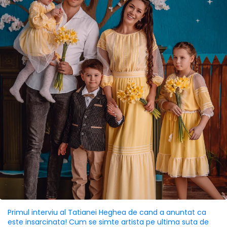
Primul interviu al Tatianei Heghea de cand a anuntat ca
este insarcinata! Cum se simte artista pe ultima suta de