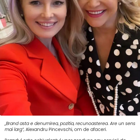
„Brand asta e denumirea, pozitia, recunoasterea. Are un sens
mai larg”,
Alexandru Pincevschi, om de afaceri.