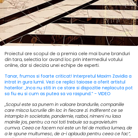
Proiectul are scopul de a premia cele mai bune branduri
din tara, selectia lor avand loc prin intermediul votului
online, dar si decizia unei echipe de experti.
Tanar, frumos si foarte criticat! Interpretul Maxim Zavidia a
intrat in gura lumii. Vezi ce replici taioase a oferit artistul
haterilor: „Inca nu stiti in ce stare si dispozitie neplacuta pot
sa fiu eu si cum as putea sa va raspund.” - VIDEO
„Scopul este sa punem in valoare brandurile, companiile
care misca lucrurile din loc in fiecare zi. Indiferent ce se
intampla in societate, pandemie, razboi, nimeni nu lasa
mainile jos, pentru ca noi toti trebuie sa supravietuim
cumva. Ceea ce facem noi este un fel de motiva lumea, de
a le spune multumesc, de a-i aplauda pentru ceea ce fac”,