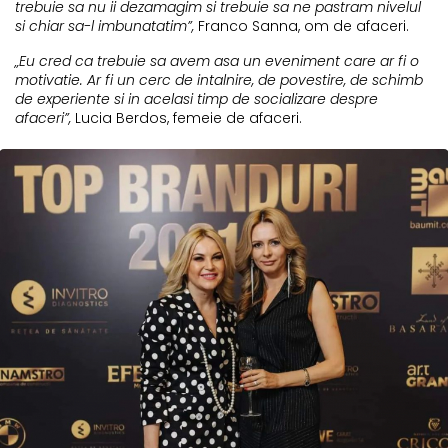
trebuie sa nu ii dezamagim si trebuie sa ne pastram nivelul
si chiar sa-l imbunatatim”,
Franco Sanna, om de afaceri.
„Eu cred ca trebuie sa avem asa un eveniment care ar fi o
motivatie. Ar fi un cerc de intalnire, de povestire, de schimb
de experiente si in acelasi timp de socializare despre
afaceri”,
Lucia Berdos, femeie de afaceri.