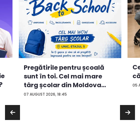
Ce
Pregătirile pentru școală
ie
că
sunt în toi. Cel mai mare
?
târg școlar din Moldova
05 
con...
07 AUGUST 2026, 18:45