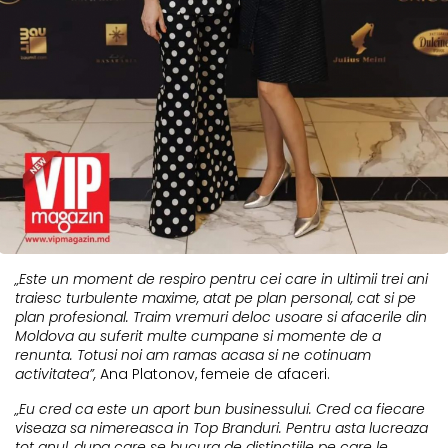
„Este un moment de respiro pentru cei care in ultimii trei ani
traiesc turbulente maxime, atat pe plan personal, cat si pe
plan profesional. Traim vremuri deloc usoare si afacerile din
Moldova au suferit multe cumpane si momente de a
renunta. Totusi noi am ramas acasa si ne cotinuam
activitatea”,
Ana Platonov, femeie de afaceri.
„Eu cred ca este un aport bun businessului. Cred ca fiecare
viseaza sa nimereasca in Top Branduri. Pentru asta lucreaza
tot anul, dupa care se bucura de distinctiile pe care le