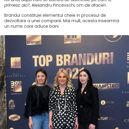
primesc aici”,
Alexandru Pincevschi, om de afaceri.
Brandul constituie elementul cheie in procesul de
dezvoltare a unei companii. Mai mult, acesta inseamna
un nume care aduce bani.