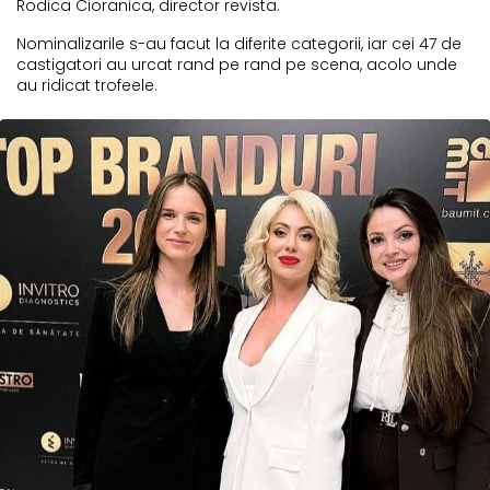
Rodica Cioranica, director revista.
Nominalizarile s-au facut la diferite categorii, iar cei 47 de
castigatori au urcat rand pe rand pe scena, acolo unde
au ridicat trofeele.