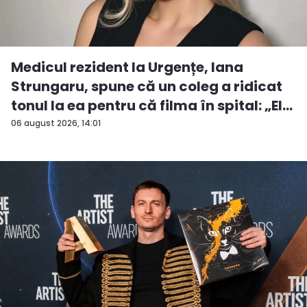
Medicul rezident la Urgențe, Iana
Strungaru, spune că un coleg a ridicat
tonul la ea pentru că filma în spital: „El
a...
06 august 2026, 14:01