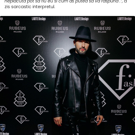
neplacuta pot sa fiu eu si cum as putea sa va raspund .”,
a
zis sarcastic interpretul.