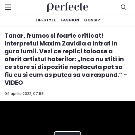
LIFESTYLE
FASHION
GOSSIP
Tanar, frumos si foarte criticat!
Interpretul Maxim Zavidia a intrat in
gura lumii. Vezi ce replici taioase a
oferit artistul haterilor: „Inca nu stiti in
ce stare si dispozitie neplacuta pot sa
fiu eu si cum as putea sa va raspund.” -
VIDEO
04 aprilie 2022, 07:59