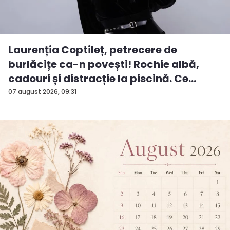
Laurenția Coptileț, petrecere de
burlăcițe ca-n povești! Rochie albă,
cadouri și distracție la piscină. Ce
surp...
07 august 2026, 09:31