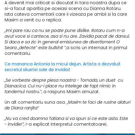
A devenit mai criticat si discutat in tara noastra dupa ce
si-a facut aparitia pe aceiasi scena cu Dianna Rotaru.
Iata cateva comentarii care ii vizeaza pe ambii si la care
Maxim a venit cu o replica:
„Imi pare rau ca nu se poate pune dislike. Rotaru cum n-a
avut voce si cantece, asa si nu are. Zavidia pacat de dansul.
Si daca e sa zic in general emisiunea de divertisment O
Seara „defecte” este bullshit ”,
a scris un internaut in primul
comentariu.
Ce mananca Antonia la micul dejun. Artista a dezvaluit
secretul siluetei sale de invidiat
„Se vorbeste despre piesa noastra - Tornada, un duet cu
Dianacica. Cui nu-i place nu intelege de fapt nimic in
tandemul nostru.”,
a raspuns Maxim amuzat.
Un alt comentariu suna asa:
„Maxim te faci de rusine alaturi
de Diana ranjita”
„Nu va cred doamna Tatiana si va spun si ce este asta. Este
- invidie!”,
i-a explicat interpretul comentatoarei.