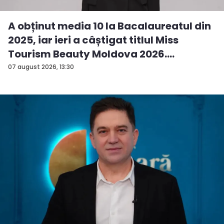
A obținut media 10 la Bacalaureatul din
2025, iar ieri a câștigat titlul Miss
Tourism Beauty Moldova 2026.
Andreea...
07 august 2026, 13:30