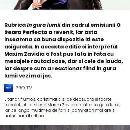
Rubrica
In gura lumii
din cadrul emisiunii
O
Seara Perfecta
a revenit, iar asta
inseamna ca buna dispozitie iti este
asigurata. In aceasta editie si interpretul
Maxim Zavidia a fost pus fata in fata cu
mesajele rautacioase, dar si cele de lauda,
iar despre cum a reactionat fiind in gura
lumii vezi mai jos.
PRO TV
E tanar, frumos, caristmatic si pe deasupra si foarte
talentat, chiar si asa Maxim Zavidia a intrat in gura lumii,
iar pe langa multimea de fani si admiratori mai are si
hateri care il critica.