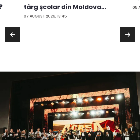
?
târg școlar din Moldova
05 
con...
07 AUGUST 2026, 18:45