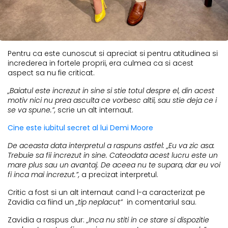
Pentru ca este cunoscut si apreciat si pentru atitudinea si
increderea in fortele proprii, era culmea ca si acest
aspect sa nu fie criticat.
„Baiatul este increzut in sine si stie totul despre el, din acest
motiv nici nu prea asculta ce vorbesc altii, sau stie deja ce i
se va spune.”,
scrie un alt internaut.
Cine este iubitul secret al lui Demi Moore
De aceasta data interpretul a raspuns astfel: „Eu va zic asa:
Trebuie sa fii increzut in sine. Cateodata acest lucru este un
mare plus sau un avantaj. De aceea nu te supara, dar eu voi
fi inca mai increzut.”,
a precizat interpretul.
Critic a fost si un alt internaut cand l-a caracterizat pe
Zavidia ca fiind un
„tip neplacut”
in comentariul sau.
Zavidia a raspus dur:
„Inca nu stiti in ce stare si dispozitie