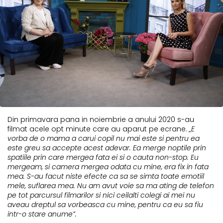
Din primavara pana in noiembrie a anului 2020 s-au
filmat acele opt minute care au aparut pe ecrane.
„E
vorba de o mama a carui copil nu mai este si pentru ea
este greu sa accepte acest adevar. Ea merge noptile prin
spatiile prin care mergea fata ei si o cauta non-stop. Eu
mergeam, si camera mergea odata cu mine, era fix in fata
mea. S-au facut niste efecte ca sa se simta toate emotiil
mele, suflarea mea. Nu am avut voie sa ma ating de telefon
pe tot parcursul filmarilor si nici ceilalti colegi ai mei nu
aveau dreptul sa vorbeasca cu mine, pentru ca eu sa fiu
intr-o stare anume”.