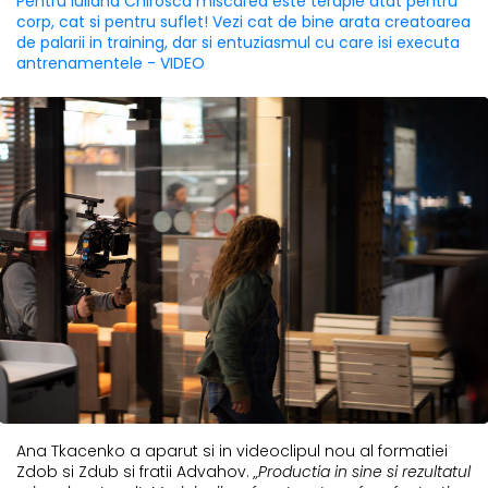
Pentru Iuliana Chirosca miscarea este terapie atat pentru
corp, cat si pentru suflet! Vezi cat de bine arata creatoarea
de palarii in training, dar si entuziasmul cu care isi executa
antrenamentele - VIDEO
Ana Tkacenko a aparut si in videoclipul nou al formatiei
Zdob si Zdub si fratii Advahov.
„Productia in sine si rezultatul