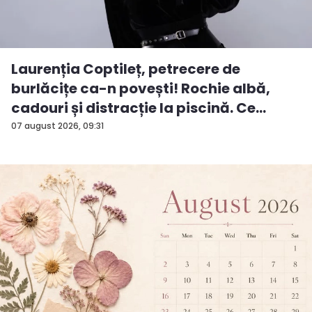
Laurenția Coptileț, petrecere de
burlăcițe ca-n povești! Rochie albă,
cadouri și distracție la piscină. Ce
surp...
07 august 2026, 09:31