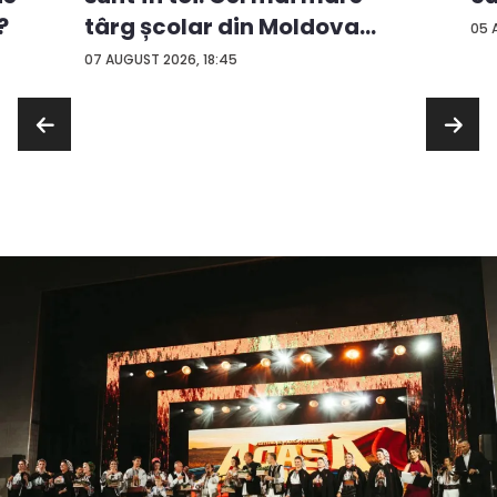
?
târg școlar din Moldova
05 
con...
07 AUGUST 2026, 18:45