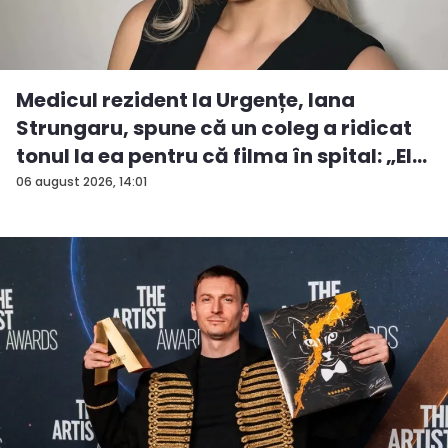
Medicul rezident la Urgențe, Iana
Strungaru, spune că un coleg a ridicat
tonul la ea pentru că filma în spital: „El
a...
06 august 2026, 14:01