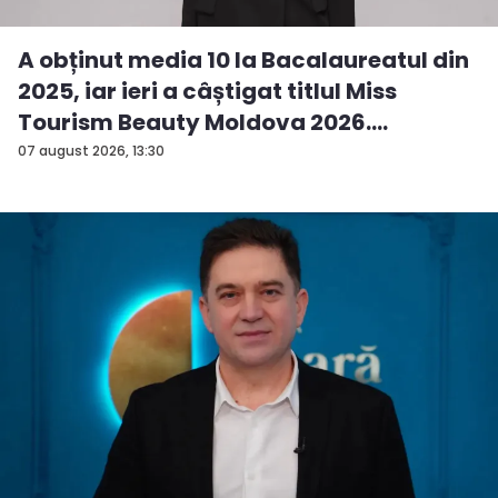
A obținut media 10 la Bacalaureatul din
2025, iar ieri a câștigat titlul Miss
Tourism Beauty Moldova 2026.
Andreea...
07 august 2026, 13:30