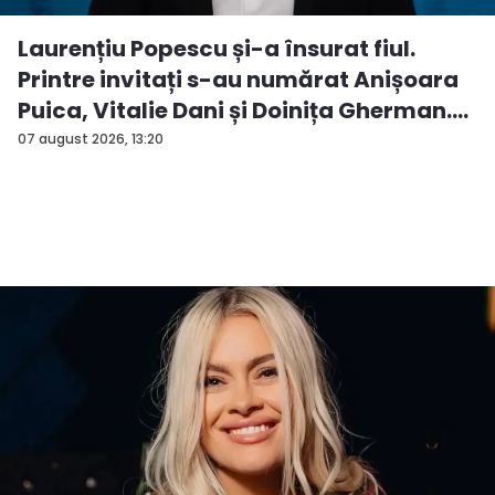
Laurențiu Popescu și-a însurat fiul.
Printre invitați s-au numărat Anișoara
Puica, Vitalie Dani și Doinița Gherman.
P...
07 august 2026, 13:20