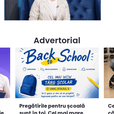
Advertorial
Ce
Pregătirile pentru școală
ie
că
sunt în toi. Cel mai mare