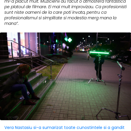
mi-a placut mult. Muzicienii au facut o atmosfera fantastica
pe platoul de filmare. Ei mai mult improvizau. Ca profesionisti
sunt niste oameni de la care poti invata, pentru ca
profesionalismul si simplitate si modestia merg mana la
mana”.
Vera Nastasiu si-a sumarizat toate cunostintele si a gandit