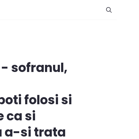
- sofranul,
oti folosi si
 ca si
 a-si trata