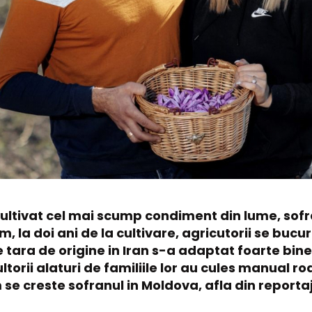
 cultivat cel mai scump condiment din lume, so
, la doi ani de la cultivare, agricutorii se buc
e tara de origine in Iran s-a adaptat foarte bine
torii alaturi de familiile lor au cules manual r
se creste sofranul in Moldova, afla din report