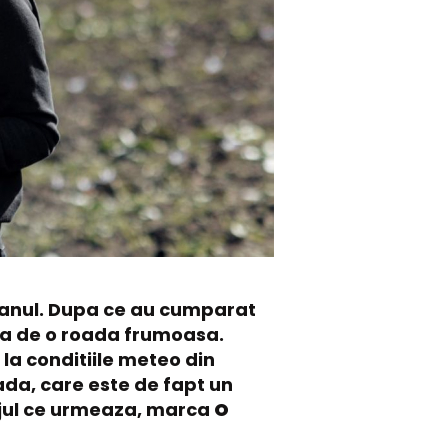
franul. Dupa ce au cumparat
ura de o roada frumoasa.
 la conditiile meteo din
oada, care este de fapt un
ajul ce urmeaza, marca
O