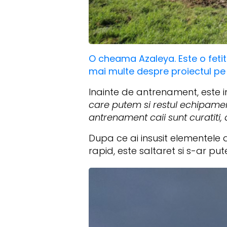
O cheama Azaleya. Este o fetita
mai multe despre proiectul pe
Inainte de antrenament, este 
care putem si restul echipamentul
antrenament caii sunt curatiti, 
Dupa ce ai insusit elementele d
rapid, este saltaret si s-ar pu