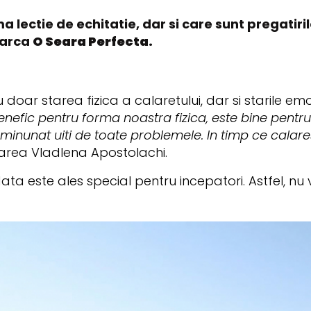
ma lectie de echitatie, dar si care sunt pregati
marca
O Seara Perfecta.
u doar starea fizica a calaretului, dar si starile e
enefic pentru forma noastra fizica, este bine pentr
nunat uiti de toate problemele. In timp ce calares
rea Vladlena Apostolachi.
ta este ales special pentru incepatori. Astfel, nu 