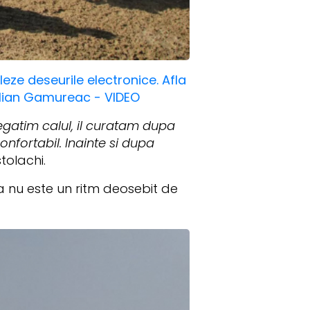
eze deseurile electronice. Afla
ulian Gamureac - VIDEO
egatim calul, il curatam dupa
confortabil. Inainte si dupa
tolachi.
ca nu este un ritm deosebit de