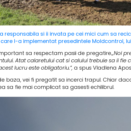
 responsabila si ii invata pe cei mici cum sa recicl
 care l-a implementat presedintele Moldcontrol, I
important sa respectam pasii de pregatire.
„Noi pr
ui. Atat calaretului cat si calului trebuie sa ii fie 
acest lucru este obligatoriu.”,
a spus Vladlena Apos
e baza, vei fi pregatit sa incerci trapul. Chiar da
tea sa fie mai complicat sa gasesti echilibrul.