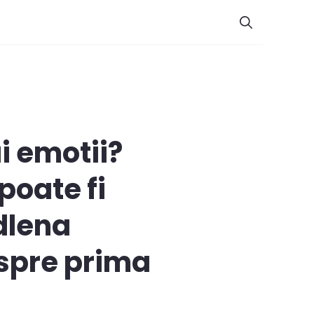
ai emotii?
poate fi
dlena
espre prima