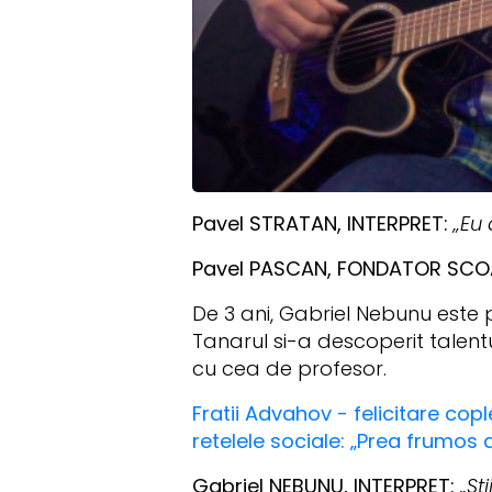
Pavel STRATAN, INTERPRET:
„Eu 
Pavel PASCAN, FONDATOR SCO
De 3 ani, Gabriel Nebunu este p
Tanarul si-a descoperit talent
cu cea de profesor.
Fratii Advahov - felicitare copl
retelele sociale: „Prea frumos a
Gabriel NEBUNU, INTERPRET:
„St