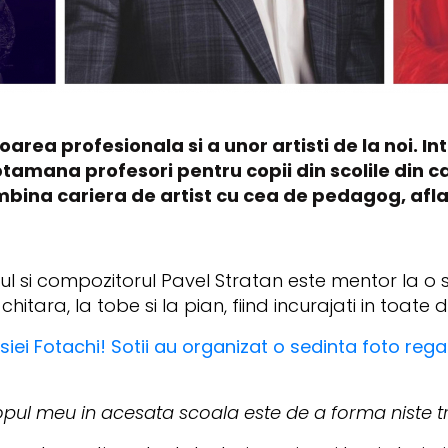
area profesionala si a unor artisti de la noi. Inte
aptamana profesori pentru copii din scolile din c
mbina cariera de artist cu cea de pedagog, afla
l si compozitorul Pavel Stratan este mentor la o s
chitara, la tobe si la pian, fiind incurajati in toate 
ei Fotachi! Sotii au organizat o sedinta foto regala
opul meu in acesata scoala este de a forma niste t