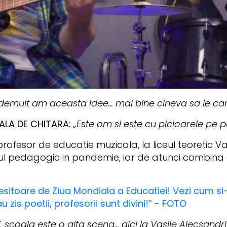
demult am aceasta idee... mai bine cineva sa le ca
ALA DE CHITARA:
„Este om si este cu picioarele pe 
rofesor de educatie muzicala, la liceul teoretic Va
ul pedagogic in pandemie, iar de atunci combina c
esitoare de Ziua Mondiala a Educatiei! Vezi cum si-au 
u zis poetii, profesorii sunt divini!” - FOTO
ii, scoala este o alta scena... aici la Vasile Alecsandr