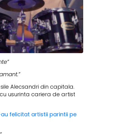
nte”
pamant.”
sile Alecsandri din capitala.
u usurinta cariera de artist
felicitat artistii parintii pe
i”