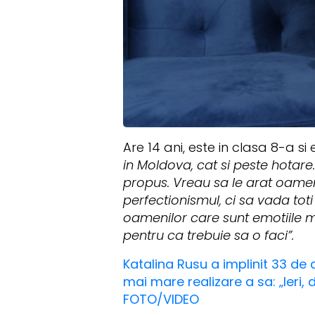
Are 14 ani, este in clasa 8-a si 
in Moldova, cat si peste hotar
propus. Vreau sa le arat oameni
perfectionismul, ci sa vada tot
oamenilor care sunt emotiile me
pentru ca trebuie sa o faci”.
Katalina Rusu a implinit 33 de 
mai mare realizare a sa: „Ieri
FOTO/VIDEO