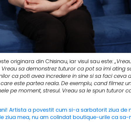
este originara din Chisinau, iar visul sau este:
„Vreau
e. Vreau sa demonstrez tuturor ca pot sa imi ating 
lor ca poti avea incredere in sine si sa faci ceva 
i care este partea reala. De exemplu, cand filmez un
le pe moment, stresul. Vreau sa le spun tuturor ca 
ani! Artista a povestit cum si-a sarbatorit ziua de 
, de ziua mea, nu am colindat boutique-urile ca sa