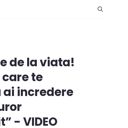
te de la viata!
 care te
a ai incredere
uror
t” - VIDEO