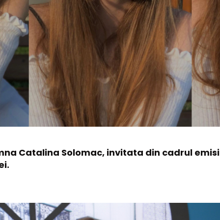
na Catalina Solomac, invitata din cadrul emisiu
ei.