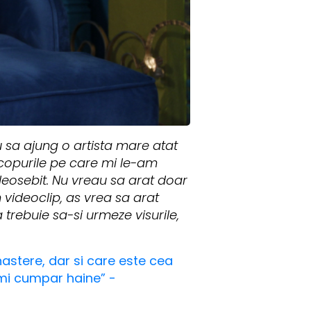
 sa ajung o artista mare atat
scopurile pe care mi le-am
deosebit. Nu vreau sa arat doar
 videoclip, as vrea sa arat
trebuie sa-si urmeze visurile,
nastere, dar si care este cea
-mi cumpar haine” -