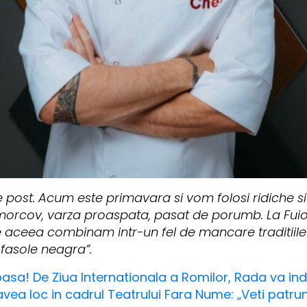
 post. Acum este primavara si vom folosi ridiche s
 morcov, varza proaspata, pasat de porumb. La Fu
de aceea combinam intr-un fel de mancare traditiile
fasole neagra”.
sa! De Ziua Internationala a Romilor, Rada va in
vea loc in cadrul Teatrului Fara Nume: „Veti patrun