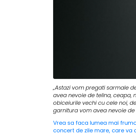
„Astazi vom pregati sarmale de
avea nevoie de telina, ceapa,
obiceiurile vechi cu cele noi, 
garnitura vom avea nevoie de 
Vrea sa faca lumea mai frumoa
concert de zile mare, care va a