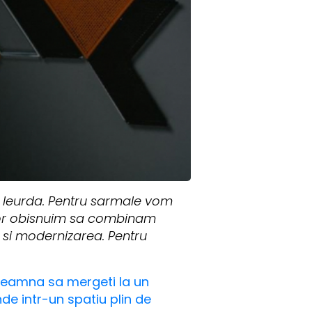
i leurda. Pentru sarmale vom
ior obisnuim sa combinam
 si modernizarea. Pentru
deamna sa mergeti la un
de intr-un spatiu plin de