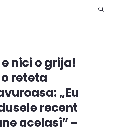
e nici o grija!
 o reteta
savuroasa: „Eu
odusele recent
ane acelasi” -