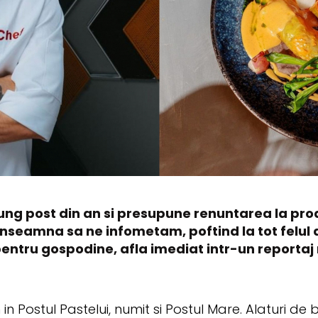
 lung post din an si presupune renuntarea la pro
 inseamna sa ne infometam, poftind la tot felul
e pentru gospodine, afla imediat intr-un report
 Postul Pastelui, numit si Postul Mare. Alaturi de