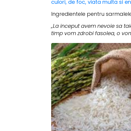
culori, de foc, viata multa si e
Ingredientele pentru sarmalele
„La inceput avem nevoie sa ta
timp vom zdrobi fasolea, o vom