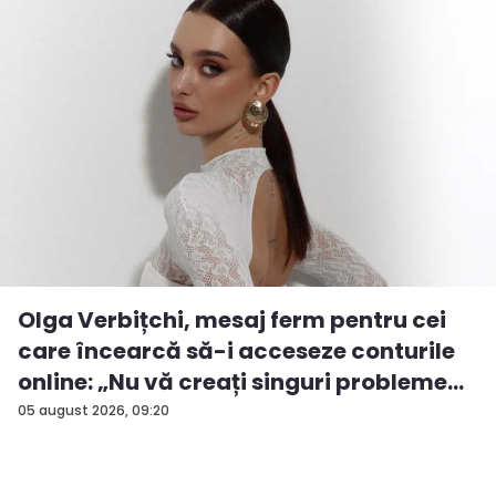
Olga Verbițchi, mesaj ferm pentru cei
care încearcă să-i acceseze conturile
online: „Nu vă creați singuri probleme...
05 august 2026, 09:20