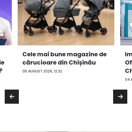
Cele mai bune magazine de
Im
ie
cărucioare din Chișinău
Of
?
Ch
05 AUGUST 2026, 12:32
04 