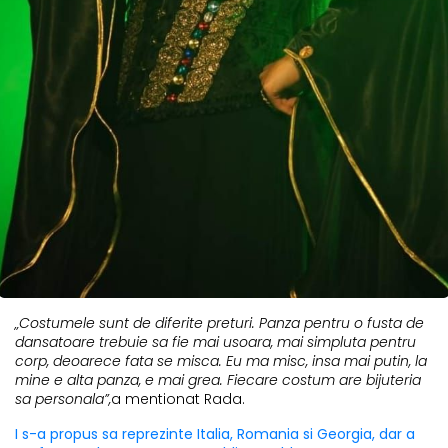
„Costumele sunt de diferite preturi. Panza pentru o fusta de
dansatoare trebuie sa fie mai usoara, mai simpluta pentru
corp, deoarece fata se misca. Eu ma misc, insa mai putin, la
mine e alta panza, e mai grea. Fiecare costum are bijuteria
sa personala”,
a mentionat Rada.
I s-a propus sa reprezinte Italia, Romania si Georgia, dar a