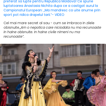
preferat sa lupte pentru Republica Moldova! Ce spune
luptatoarea Anastasia Nichita dupa ce a castigat aurul la
Campionatul European: „Ma mandresc ca uite anume prin
sport pot ridica drapelul tarii.”- VIDEO
Cel mai mare secret al sau - cum se imbraca in zilele
obisnuite.
„Am o nepotica care niciodata nu ma recunoaste
in haine obisnuite. In haine civile nimeni nu ma
recunoaste”.