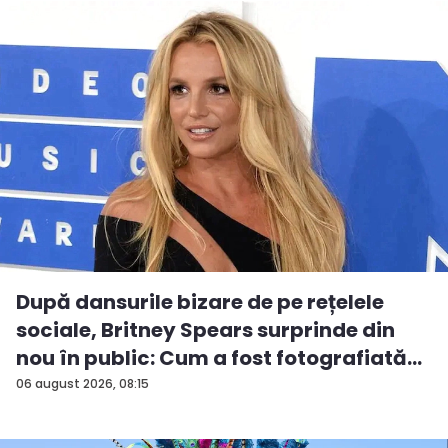
După dansurile bizare de pe rețelele
sociale, Britney Spears surprinde din
nou în public: Cum a fost fotografiată
î...
06 august 2026, 08:15