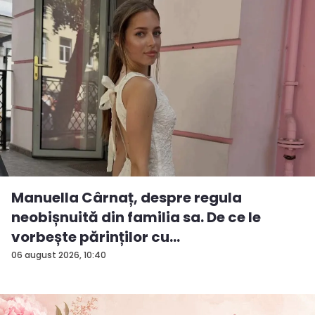
Manuella Cârnaț, despre regula
neobișnuită din familia sa. De ce le
vorbește părinților cu
„dumneavoastră...
06 august 2026, 10:40