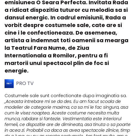
emisiunea O Seara Perfecta. Invitata Rada
a ridicat dispozitia tuturor cu melodia sa si
dansul energic. In cadrul emisiunii, Rada a
vorbit despre costumele sale, cate are si
cine i le confectioneaza. De asemenea,
artista a indemnat toti oamenii sa mearga
la Teatrul Fara Nume, de Ziua
Internationala a Romilor, pentru a fi
martorii unui spectacol plin de foc si
energie.
PRO TV
Costumele sale sunt confectionate dupa imaginatia sa.
„Aceasta intrebare mi se da des. Eu am facut scoala de
modelier de categorie maxima, ca sa mi le fac singura, asa
cum le visez noaptea. Aceste costume necesita multa
munca, rabdare si fantezie. Vestimentatia este interiorul
femeii, ce dispozitie are de dimineata, asa tinuta o sa poarte
in acea zi. Probabil ca daca as avea spectacole zilnice, timp
de o luna, eu nu as repeta costumele. Am fost multe, am o