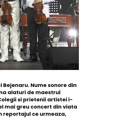
iei Bejenaru. Nume sonore din
ena alaturi de maestrul
gii si prietenii artistei i-
cel mai greu concert din viata
in reportajul ce urmeaza,