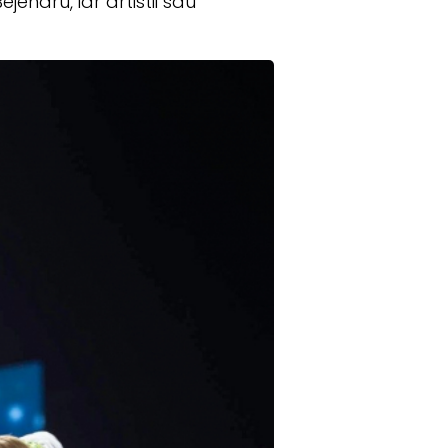
jenaru, iar artistii sau