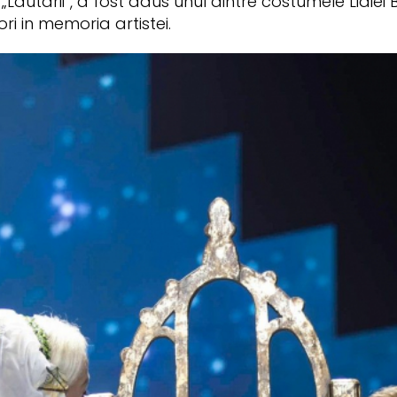
Lautarii”, a fost adus unul dintre costumele Lidiei Be
ri in memoria artistei.