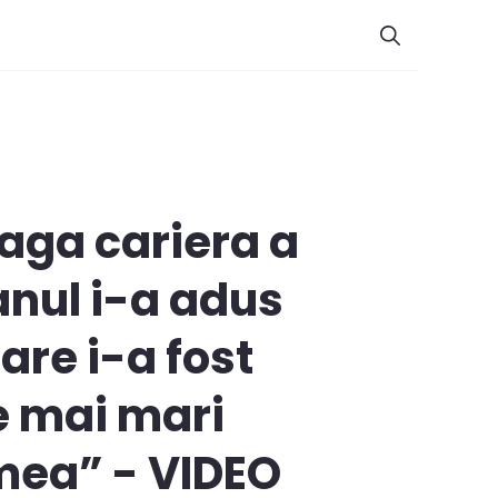
eaga cariera a
anul i-a adus
are i-a fost
e mai mari
 mea” - VIDEO