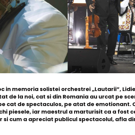
oc in memoria solistei orchestrei „Lautarii”, Lid
at de la noi, cat si din Romania au urcat pe sc
e cat de spectaculos, pe atat de emotionant. Cole
chi piesele, iar maestrul a marturisit ca a fost 
ar si cum a apreciat publicul spectacolul, afla d