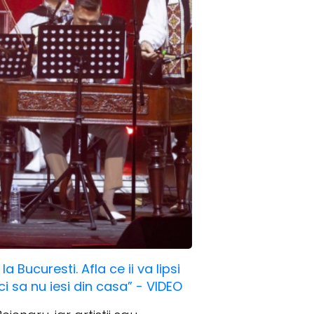
 Bucuresti. Afla ce ii va lipsi
ci sa nu iesi din casa” - VIDEO