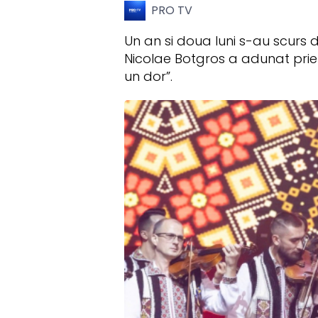
PRO TV
Un an si doua luni s-au scurs de
Nicolae Botgros a adunat priete
un dor”.