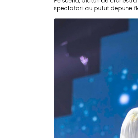
Pe scena, alaturi de orchestra „
spectatorii au putut depune flo