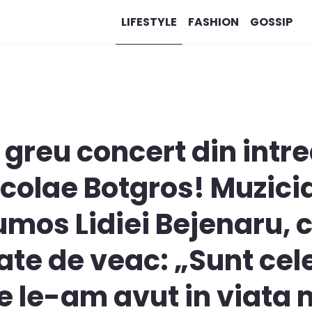
LIFESTYLE
FASHION
GOSSIP
i greu concert din intr
colae Botgros! Muzici
mos Lidiei Bejenaru, c
ate de veac: „Sunt cel
e le-am avut in viata