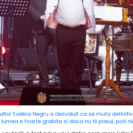
ta! Evelina Negru a dezvaluit ca se muta definitiv la
 lumea e foarte grabita si daca nu tii pasul, poti ni