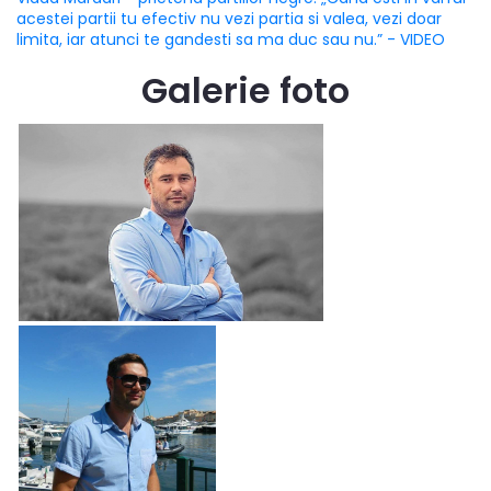
acestei partii tu efectiv nu vezi partia si valea, vezi doar
limita, iar atunci te gandesti sa ma duc sau nu.” - VIDEO
Galerie foto