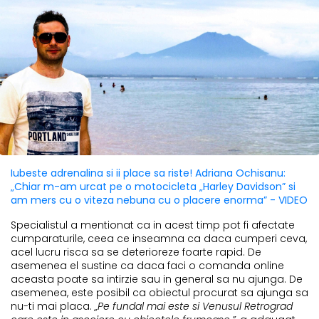
Iubeste adrenalina si ii place sa riste! Adriana Ochisanu:
„Chiar m-am urcat pe o motocicleta „Harley Davidson” si
am mers cu o viteza nebuna cu o placere enorma” - VIDEO
Specialistul a mentionat ca in acest timp pot fi afectate
cumparaturile, ceea ce inseamna ca daca cumperi ceva,
acel lucru risca sa se deterioreze foarte rapid. De
asemenea el sustine ca daca faci o comanda online
aceasta poate sa intirzie sau in general sa nu ajunga. De
asemenea, este posibil ca obiectul procurat sa ajunga sa
nu-ti mai placa.
„Pe fundal mai este si Venusul Retrograd