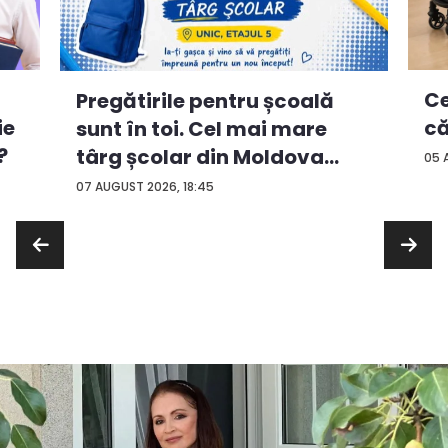
Ce
Pregătirile pentru școală
ie
că
sunt în toi. Cel mai mare
?
târg școlar din Moldova
05 
con...
07 AUGUST 2026, 18:45