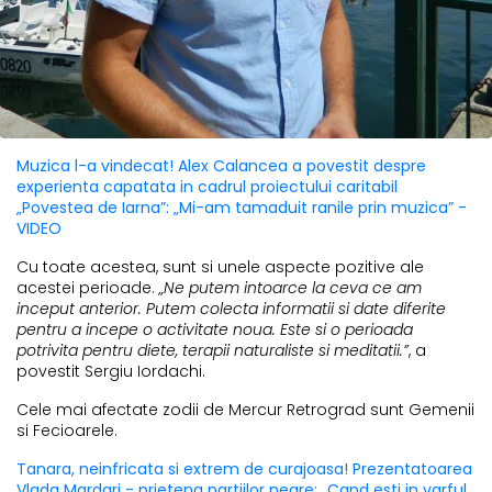
Muzica l-a vindecat! Alex Calancea a povestit despre
experienta capatata in cadrul proiectului caritabil
„Povestea de Iarna”: „Mi-am tamaduit ranile prin muzica” -
VIDEO
Cu toate acestea, sunt si unele aspecte pozitive ale
acestei perioade.
„Ne putem intoarce la ceva ce am
inceput anterior. Putem colecta informatii si date diferite
pentru a incepe o activitate noua. Este si o perioada
potrivita pentru diete, terapii naturaliste si meditatii.”
, a
povestit Sergiu Iordachi.
Cele mai afectate zodii de Mercur Retrograd sunt Gemenii
si Fecioarele.
Tanara, neinfricata si extrem de curajoasa! Prezentatoarea
Vlada Mardari - prietena partiilor negre: „Cand esti in varful