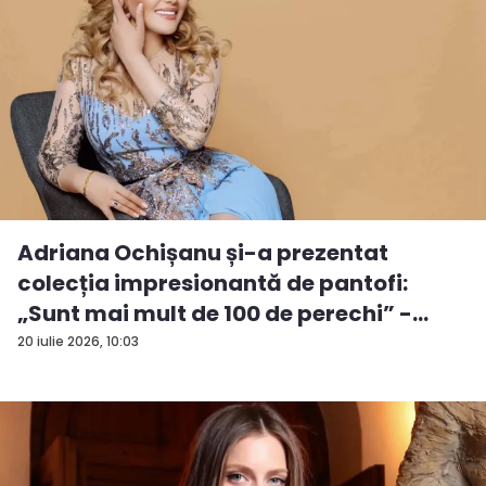
Adriana Ochișanu și-a prezentat
colecția impresionantă de pantofi:
„Sunt mai mult de 100 de perechi” -
VID...
20 iulie 2026, 10:03