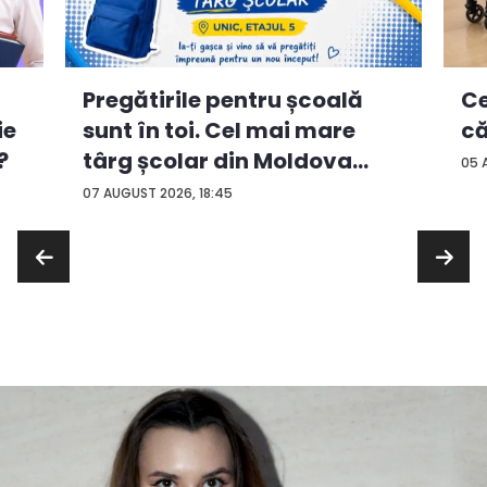
Ce
Pregătirile pentru școală
ie
că
sunt în toi. Cel mai mare
?
târg școlar din Moldova
05 
con...
07 AUGUST 2026, 18:45