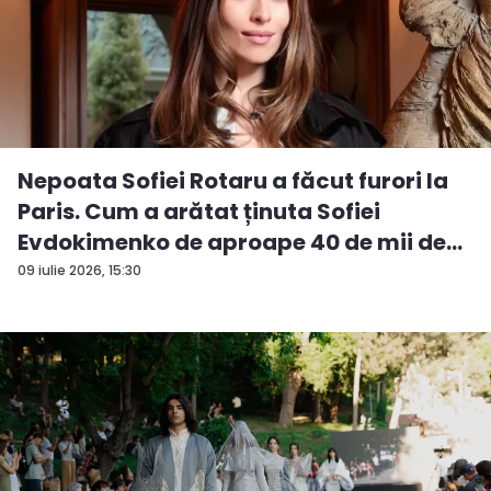
Nepoata Sofiei Rotaru a făcut furori la
Paris. Cum a arătat ținuta Sofiei
Evdokimenko de aproape 40 de mii de
e...
09 iulie 2026, 15:30