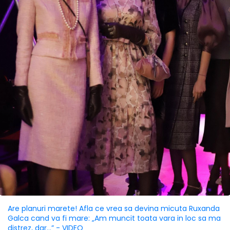
Are planuri marete! Afla ce vrea sa devina micuta Ruxanda
Galca cand va fi mare: „Am muncit toata vara in loc sa ma
distrez, dar...” - VIDEO