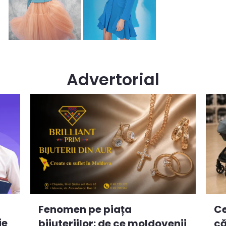
Advertorial
Ce
Fenomen pe piața
ie
că
bijuteriilor: de ce moldovenii