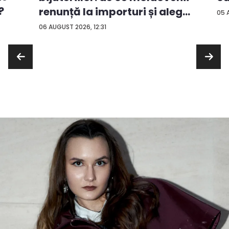
?
renunță la importuri și aleg
05 
...
06 AUGUST 2026, 12:31