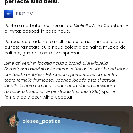
perfecte Iulia Deliu.
PRO TV
Pentru a sarbatori cei trei ani de
MiaBella,
Alina Cebotari si-
a invitat oaspetii in casa noua.
Petrecerea a adunat o multime de femei frumoase care
au fost rasfatate cu o noua colectie de haine, muzica de
calitate, gustari alese si vin spumant.
„Bine ati venit in locatia noua a brand-ului MiaBella.
Sarbatorim astazi si aniversarea a trei ani a unui brand tanar,
dar foarte ambitios. Este locatia perfecta, zic eu, pentru
toate femeile frumoase. Vechea locatie este si actual
locatia in care ramane producerea, dar ca showroom
ramane a fi locatia de pe strada Bucuresti 98.”,
spune
femeia de afaceri Alina Cebotari.