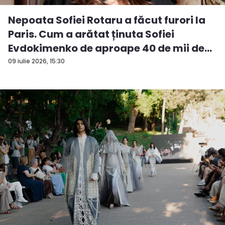
Nepoata Sofiei Rotaru a făcut furori la
Paris. Cum a arătat ținuta Sofiei
Evdokimenko de aproape 40 de mii de
e...
09 iulie 2026, 15:30