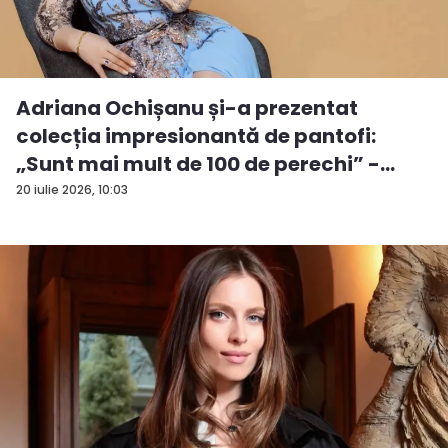
Adriana Ochișanu și-a prezentat
colecția impresionantă de pantofi:
„Sunt mai mult de 100 de perechi” -
VID...
20 iulie 2026, 10:03