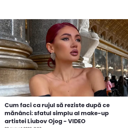
Cum faci ca rujul să reziste după ce
mănânci: sfatul simplu al make-up
artistei Liubov Ojog - VIDEO