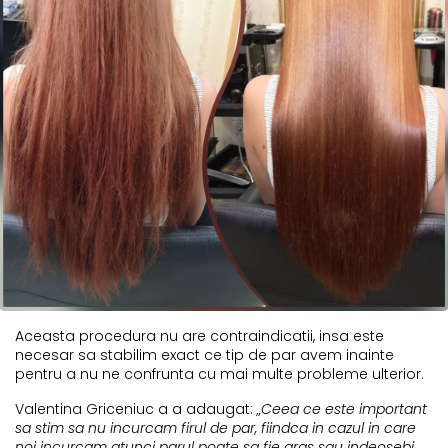
Aceasta procedura nu are contraindicatii, insa este
necesar sa stabilim exact ce tip de par avem inainte
pentru a nu ne confrunta cu mai multe probleme ulterior.
Valentina Griceniuc a a adaugat:
„Ceea ce este important
sa stim sa nu incurcam firul de par, fiindca in cazul in care
noi incurcam atunci parul poate sa fie gras sau indeosebi