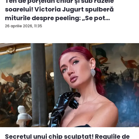
Ten de porțelan chiar și sub razele
soarelui! Victoria Jugurt spulberă
miturile despre peeling: „Se pot
efectua...
26 aprilie 2026, 11:35
Secretul unui chip sculptat! Regulile de