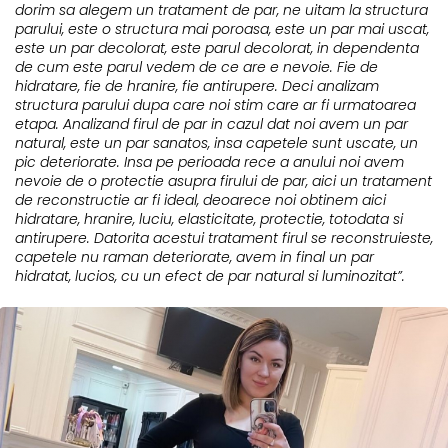
dorim sa alegem un tratament de par, ne uitam la structura
parului, este o structura mai poroasa, este un par mai uscat,
este un par decolorat, este parul decolorat, in dependenta
de cum este parul vedem de ce are e nevoie. Fie de
hidratare, fie de hranire, fie antirupere. Deci analizam
structura parului dupa care noi stim care ar fi urmatoarea
etapa. Analizand firul de par in cazul dat noi avem un par
natural, este un par sanatos, insa capetele sunt uscate, un
pic deteriorate. Insa pe perioada rece a anului noi avem
nevoie de o protectie asupra firului de par, aici un tratament
de reconstructie ar fi ideal, deoarece noi obtinem aici
hidratare, hranire, luciu, elasticitate, protectie, totodata si
antirupere. Datorita acestui tratament firul se reconstruieste,
capetele nu raman deteriorate, avem in final un par
hidratat, lucios, cu un efect de par natural si luminozitat”.