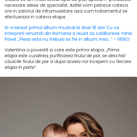
necesare alese de specialist. Astfel vom petrece cateva
ore in salonul de infrumusetare asa cum tratamentul se
efectueaza in cateva etape.
Si-a lansat primul album muzical la doar 16 ani! Cu ce
interpreti renumiti din Romania a reusit sa colaboreze Yanis
Pavel: „Piesa asta nu trebuia sa fie in album, insa...” - VIDEO
Valentina a povestit si care este prima etapa:
„Prima
etapa este curatirea, purificarea firului de par, se deschid
cisuicile firului de par si dupa aceea noi incepem cu fiecare
etapa in parte”.