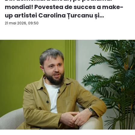
mondial! Povestea de succes a make-
up artistei Carolina Țurcanu și
tendințe...
21 mai 2026, 09:50