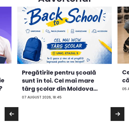
Ce
Pregătirile pentru școală
ie
că
sunt în toi. Cel mai mare
?
târg școlar din Moldova
05 
con...
07 AUGUST 2026, 18:45