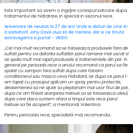
Este important sa avem o ingrijire corespunzatoare dupa
tratamentul de hidratare, in special in sezonul rece.
Aniversare de neuitat la 27 de ani! Unde si alaturi de cine si-
a sarbatorit Johy Davis ziua sa de nastere, dar si ce tinuta
extravaganta a purtat - VIDEO
„Cel mai mult recomand sa se foloseasca produsele fara de
sulfati pentru ca datorita sulfatilor parul ramane mai uscat si
se spala mult mai rapid produsele si tratamentele din par. In
general pe perioada rece a anului recomand ca parul sa fie
spalat cu sampon fara sulfati dupa care folosim
conditionerul sau masca ceva hidratant, iar dupa ce parul l-
am tapat cu prosopul aplicam un spray pentru protectie,
deasemenea sa ne ajute sa pieptanam mai usor firul de par,
dupa ce am finisat aranjarea trebuei sa se foloseasca uleiul,
dupa care daca suntem afara si timpul este rece parul
trebuie sa fie acoperit”,
a mentionat Valentina.
Pentru perioada rece, specialistii mai recomanda...