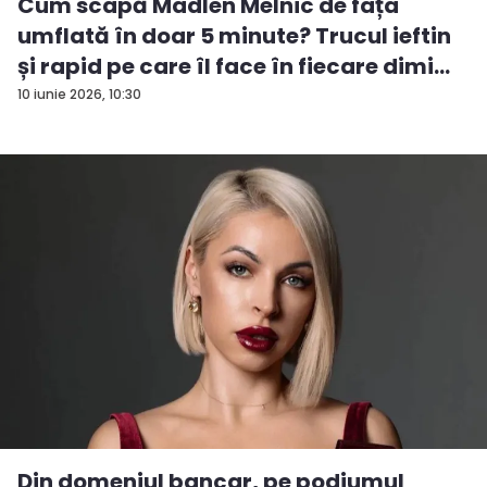
Cum scapă Madlen Melnic de fața
umflată în doar 5 minute? Trucul ieftin
și rapid pe care îl face în fiecare dimi...
10 iunie 2026, 10:30
Din domeniul bancar, pe podiumul