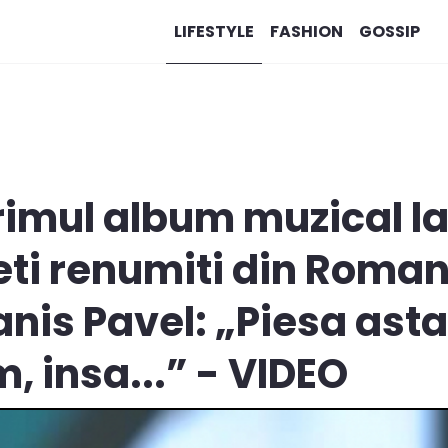
LIFESTYLE
FASHION
GOSSIP
rimul album muzical la
eti renumiti din Romani
nis Pavel: „Piesa asta
m, insa...” - VIDEO