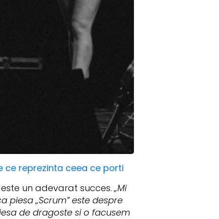
 ce reprezinta ceea ce porti
e este un adevarat succes.
„Mi
ca piesa „Scrum” este despre
 piesa de dragoste si o facusem