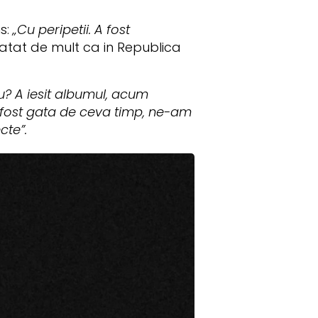
s:
„Cu peripetii. A fost
atat de mult ca in Republica
u? A iesit albumul, acum
a fost gata de ceva timp, ne-am
cte”.