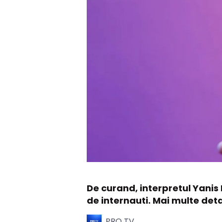
De curand, interpretul Yanis
de internauti. Mai multe detal
PRO TV