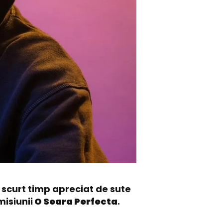
 scurt timp apreciat de sute
misiunii
O Seara Perfecta
.