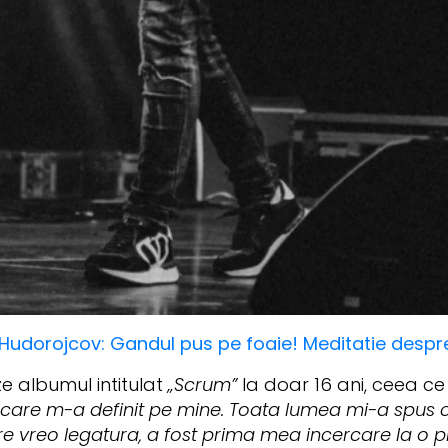
Hudorojcov: Gandul pus pe foaie! Meditatie despre
ze albumul intitulat
„Scrum”
la doar 16 ani, ceea c
 care m-a definit pe mine. Toata lumea mi-a spus 
are vreo legatura, a fost prima mea incercare la o