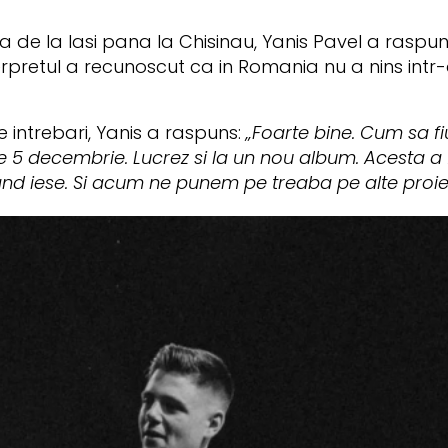
a de la Iasi pana la Chisinau, Yanis Pavel a raspun
pretul a recunoscut ca in Romania nu a nins intr-
 intrebari, Yanis a raspuns:
„Foarte bine. Cum sa fi
 pe 5 decembrie. Lucrez si la un nou album. Acesta 
d iese. Si acum ne punem pe treaba pe alte proie