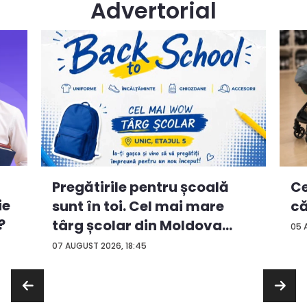
Advertorial
Ce
Pregătirile pentru școală
ie
că
sunt în toi. Cel mai mare
?
târg școlar din Moldova
05 
con...
07 AUGUST 2026, 18:45