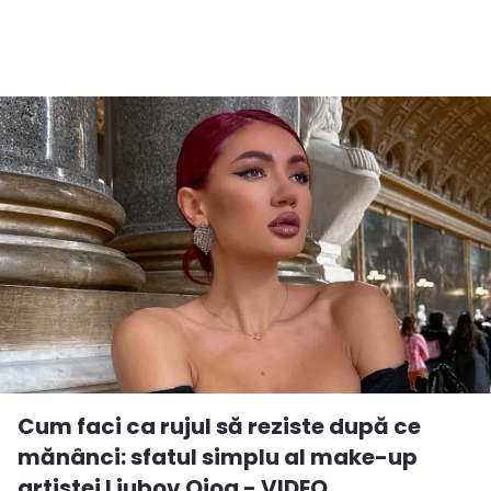
Cum faci ca rujul să reziste după ce
mănânci: sfatul simplu al make-up
artistei Liubov Ojog - VIDEO