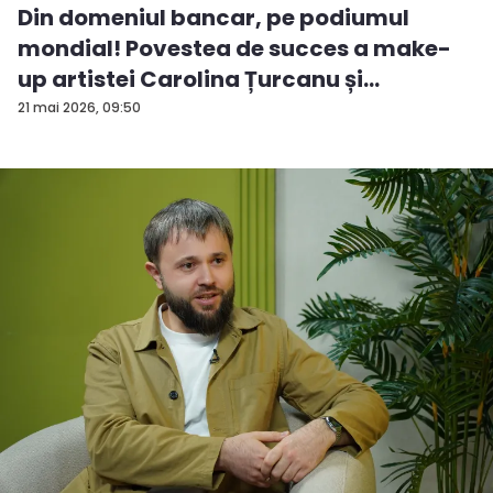
Din domeniul bancar, pe podiumul
mondial! Povestea de succes a make-
up artistei Carolina Țurcanu și
tendințe...
21 mai 2026, 09:50