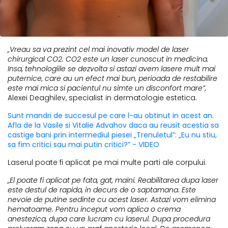
„Vreau sa va prezint cel mai inovativ model de laser
chirurgical CO2. CO2 este un laser cunoscut in medicina.
Insa, tehnologiile se dezvolta si astazi avem lasere mult mai
puternice, care au un efect mai bun, perioada de restabilire
este mai mica si pacientul nu simte un disconfort mare”,
Alexei Deaghilev, specialist in dermatologie estetica.
Sunt mandri de succesul pe care l-au obtinut in acest an.
Afla de la Vasile si Vitalie Advahov daca au reusit acestia sa
castige bani prin intermediul piesei „Trenuletul”: „Eu nu stiu,
sa fim critici sau mai putin critici?” - VIDEO
Laserul poate fi aplicat pe mai multe parti ale corpului.
„El poate fi aplicat pe fata, gat, maini. Reabilitarea dupa laser
este destul de rapida, in decurs de o saptamana. Este
nevoie de putine sedinte cu acest laser. Astazi vom elimina
hematoame. Pentru inceput vom aplica o crema
anestezica, dupa care lucram cu laserul. Dupa procedura