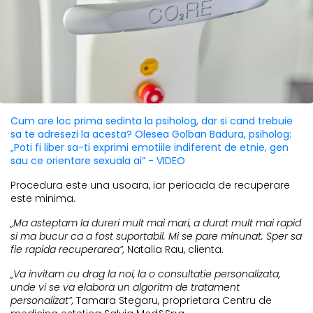
Cum are loc prima sedinta la psiholog, dar si cand trebuie
sa te adresezi la acesta? Olesea Golban Badura, psiholog:
„Poti fi liber sa-ti exprimi emotiile indiferent de etnie, gen
sau ce orientare sexuala ai” - VIDEO
Procedura este una usoara, iar perioada de recuperare
este minima.
„Ma asteptam la dureri mult mai mari, a durat mult mai rapid
si ma bucur ca a fost suportabil. Mi se pare minunat. Sper sa
fie rapida recuperarea”,
Natalia Rau, clienta.
„Va invitam cu drag la noi, la o consultatie personalizata,
unde vi se va elabora un algoritm de tratament
personalizat”,
Tamara Stegaru, proprietara Centru de