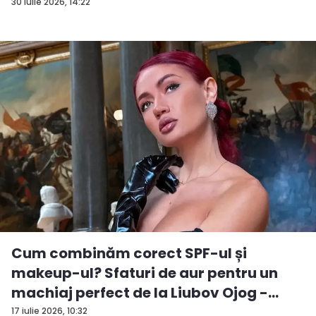
30 iulie 2026, 14:22
Cum combinăm corect SPF-ul și
makeup-ul? Sfaturi de aur pentru un
machiaj perfect de la Liubov Ojog -
VID...
17 iulie 2026, 10:32