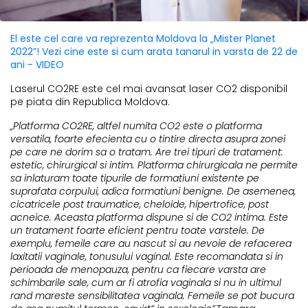
El este cel care va reprezenta Moldova la „Mister Planet
2022”! Vezi cine este si cum arata tanarul in varsta de 22 de
ani - VIDEO
Laserul CO2RE este cel mai avansat laser CO2 disponibil
pe piata din Republica Moldova.
„Platforma CO2RE, altfel numita CO2 este o platforma
versatila, foarte efecienta cu o tintire directa asupra zonei
pe care ne dorim sa o tratam. Are trei tipuri de tratament:
estetic, chirurgical si intim. Platforma chirurgicala ne permite
sa inlaturam toate tipurile de formatiuni existente pe
suprafata corpului, adica formatiuni benigne. De asemenea,
cicatricele post traumatice, cheloide, hipertrofice, post
acneice. Aceasta platforma dispune si de CO2 intima. Este
un tratament foarte eficient pentru toate varstele. De
exemplu, femeile care au nascut si au nevoie de refacerea
laxitatii vaginale, tonusului vaginal. Este recomandata si in
perioada de menopauza, pentru ca fiecare varsta are
schimbarile sale, cum ar fi atrofia vaginala si nu in ultimul
rand mareste sensibilitatea vaginala. Femeile se pot bucura