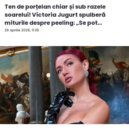
Ten de porțelan chiar și sub razele
soarelui! Victoria Jugurt spulberă
miturile despre peeling: „Se pot
efectua...
26 aprilie 2026, 11:35