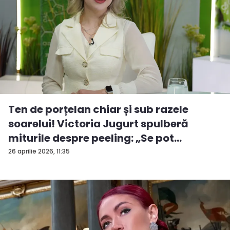
Ten de porțelan chiar și sub razele
soarelui! Victoria Jugurt spulberă
miturile despre peeling: „Se pot
efectua...
26 aprilie 2026, 11:35