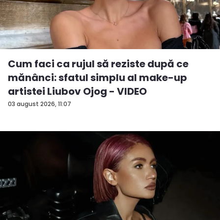
Cum faci ca rujul să reziste după ce
mănânci: sfatul simplu al make-up
artistei Liubov Ojog - VIDEO
03 august 2026, 11:07