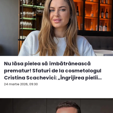
Nu lăsa pielea să îmbătrânească
prematur! Sfaturi de la cosmetologul
Cristina Scachevici: „Îngrijirea pielii
est...
24 martie 2026, 09:30