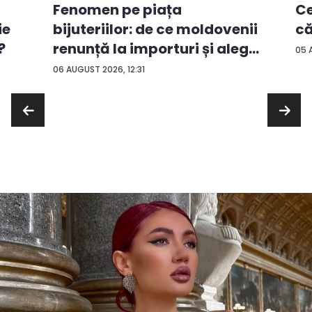
Ce
Fenomen pe piața
ie
că
bijuteriilor: de ce moldovenii
?
renunță la importuri și aleg
05 
...
06 AUGUST 2026, 12:31