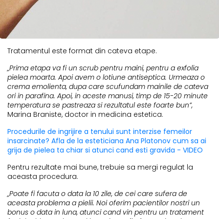
Tratamentul este format din cateva etape.
„Prima etapa va fi un scrub pentru maini, pentru a exfolia
pielea moarta. Apoi avem o lotiune antiseptica. Urmeaza o
crema emolienta, dupa care scufundam mainile de cateva
ori in parafina. Apoi, in aceste manusi, timp de 15-20 minute
temperatura se pastreaza si rezultatul este foarte bun”,
Marina Braniste, doctor in medicina estetica.
Procedurile de ingrijire a tenului sunt interzise femeilor
insarcinate? Afla de la esteticiana Ana Platonov cum sa ai
grija de pielea ta chiar si atunci cand esti gravida - VIDEO
Pentru rezultate mai bune, trebuie sa mergi regulat la
aceasta procedura.
„Poate fi facuta o data la 10 zile, de cei care sufera de
aceasta problema a pielii. Noi oferim pacientilor nostri un
bonus o data in luna, atunci cand vin pentru un tratament