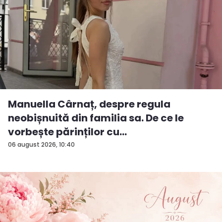
Manuella Cârnaț, despre regula
neobișnuită din familia sa. De ce le
vorbește părinților cu
„dumneavoastră...
06 august 2026, 10:40