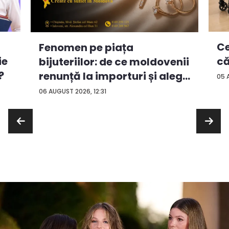
Ce
Fenomen pe piața
ie
că
bijuteriilor: de ce moldovenii
?
renunță la importuri și aleg
05 
...
06 AUGUST 2026, 12:31