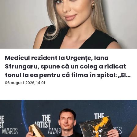
Medicul rezident la Urgențe, Iana
Strungaru, spune că un coleg a ridicat
tonul la ea pentru că filma în spital: „El
a...
06 august 2026, 14:01