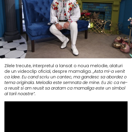
Zilele trecute, interpretul a lansat o noua melodie, alaturi
de un videoclip oficial, despre mamaliga.
„Asta mi-a venit
ca idee. Eu cand scriu un cantec, ma gandesc sa abordez o
tema originala. Melodia este semnata de mine. Eu zic ca ne-
a reusit si am reusit sa aratam ca mamaliga este un simbol
al tarii noastre”.