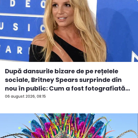
După dansurile bizare de pe rețelele
sociale, Britney Spears surprinde din
nou în public: Cum a fost fotografiată
î...
06 august 2026, 08:15