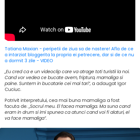
Tatiana Maxian - peripetii de ziua sa de nastere! Afla de ce
a intarziat bloggerita la propria ei petrecere, dar si de ce nu
a dormit 3 zile - VIDEO
„Eu cred ca e un videoclip care va atrage toti turistii la noi.
Cand vor vedea ce bucate avem, friptura, mamaliga si
paine. Suntem in bucatarie cei mai tari”,
a adaugat Igor
Cuciuc.
Potrivit interpretului, cea mai buna mamaliga a fost
facuta de:
„Socrul meu. El facea mamaliga. Ma suna cand
eram in drum si imi spunea ca atunci cand voi fi alaturi, el
va face mamaliga”.