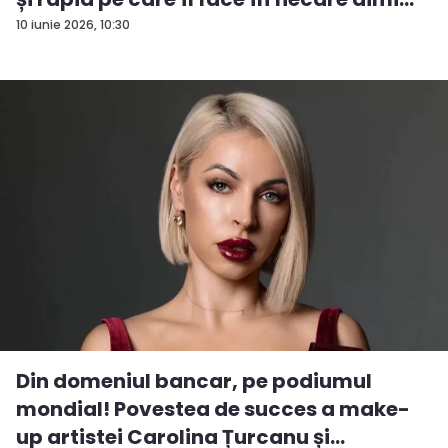
10 iunie 2026, 10:30
Din domeniul bancar, pe podiumul
mondial! Povestea de succes a make-
up artistei Carolina Țurcanu și