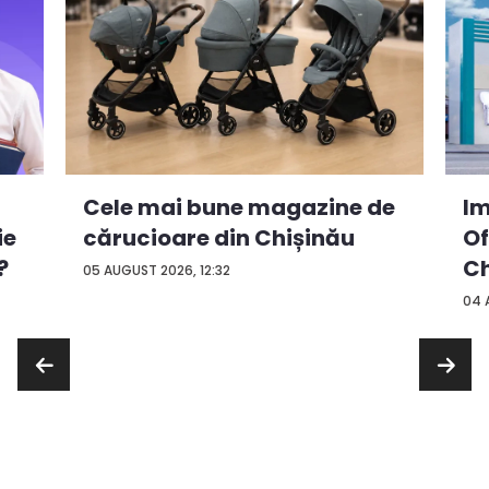
Cele mai bune magazine de
Im
ie
cărucioare din Chișinău
Of
?
Ch
05 AUGUST 2026, 12:32
04 