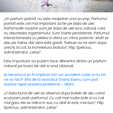
„Un parfum potrivit, nu este neaparat unul scump. Parfumul
potrivit este cel mai important sa fie pe baza de ulei.
Parfumurile noastre sunt pe baza de ulei eco, natural, care
nu dauneaza organismului. Sunt foarte persistente. Parfumul
interactioneaza cu pielea si ofera un miros puternic. Multi se
dau pe haine, dar asta este gresit. Trebuie sa ne dam dupa
urechi, la cot, la incheietura bratului”,
Filip Spelciuc,
administrator „Lelas”.
Este important sa putem face diferenta dintre un parfum
natural pe baza de ulei si unul obisnuit.
Ai nenorocul sa fii implicat intr-un accident rutier si nu stii
ce sa faci? Afla de la avocatul Oxana Esanu cum poti
rezolva rapid aceasta problema - VIDEO
„O baza buna de ulei se observa dupa bulele de aer, cand
scuturam putin parfumul. Cu cat mai multe bule si cu cat
mai greu ele se ridica in sus, cu atat el este mai bun”,
Filip
Spelciuc, administrator „Lelas”.