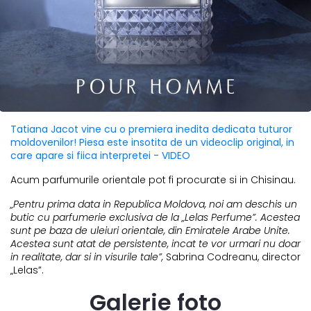
Tatiana Jacot vine cu o premiera inedita dedicata tuturor
moldovenilor! Piesa este insotita de un videoclip original, in
care apare si fiica interpretei - VIDEO
Acum parfumurile orientale pot fi procurate si in Chisinau.
„Pentru prima data in Republica Moldova, noi am deschis un
butic cu parfumerie exclusiva de la „Lelas Perfume”. Acestea
sunt pe baza de uleiuri orientale, din Emiratele Arabe Unite.
Acestea sunt atat de persistente, incat te vor urmari nu doar
in realitate, dar si in visurile tale”,
Sabrina Codreanu, director
„Lelas”.
Galerie foto