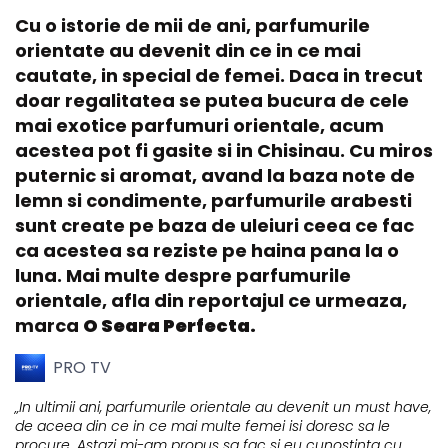
Cu o istorie de mii de ani, parfumurile
orientate au devenit din ce in ce mai
cautate, in special de femei. Daca in trecut
doar regalitatea se putea bucura de cele
mai exotice parfumuri orientale, acum
acestea pot fi gasite si in Chisinau. Cu miros
puternic si aromat, avand la baza note de
lemn si condimente, parfumurile arabesti
sunt create pe baza de uleiuri ceea ce fac
ca acestea sa reziste pe haina pana la o
luna. Mai multe despre parfumurile
orientale, afla din reportajul ce urmeaza,
marca
O Seara Perfecta.
PRO TV
„In ultimii ani, parfumurile orientale au devenit un must have,
de aceea din ce in ce mai multe femei isi doresc sa le
procure. Astazi mi-am propus sa fac si eu cunostinta cu