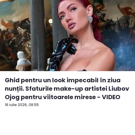
Ghid pentru un look impecabil în ziua
nunții. Sfaturile make-up artistei Liubov
Ojog pentru viitoarele mirese - VIDEO
16 iulie 2026, 08:55