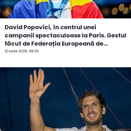
David Popovici, în centrul unei
campanii spectaculoase la Paris. Gestul
făcut de Federația Europeană de
Natați...
12 iunie 2026, 08:20