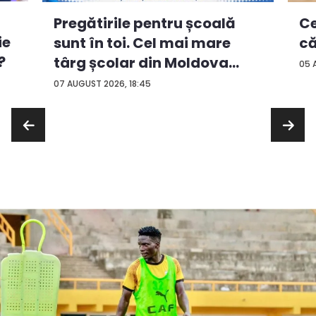
Ce
Pregătirile pentru școală
ie
că
sunt în toi. Cel mai mare
?
târg școlar din Moldova
05 
con...
07 AUGUST 2026, 18:45