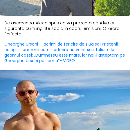
De asemenea, Alex a spus ca va prezenta candva cu
siguranta cum inghite sabia in cadrul emisiunii O Seara
Perfecta.
Gheorghe Urschi - lacrimi de fericire de ziua sa! Prietenii,
colegii si oamenii care il admira au venit sa il felicite la
geamul casei: „Dumnezeu este mare, iar noi il asteptam pe
Gheorghe Urschi pe scena”- VIDEO