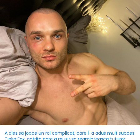
A ales sa joace un rol complicat, care i-a adus mult succes.
Tinka Fox, actrita care a reusit sa reaminteasca tuturor