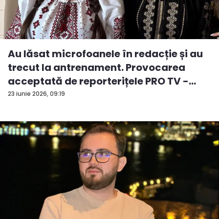
Au lăsat microfoanele în redacție și au
trecut la antrenament. Provocarea
acceptată de reporterițele PRO TV -
VID...
23 iunie 2026, 09:19