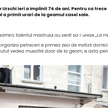
 Urschi ieri a implinit 74 de ani. Pentru ca trec
l a primit urari de la geamul casei sale.
e admira talentul mastrului au venit sa-i ureze
„La mu
organiza petreceri si primea zeci de invitati dornici 
utut vedea musafirii doar de la geam, si asta p