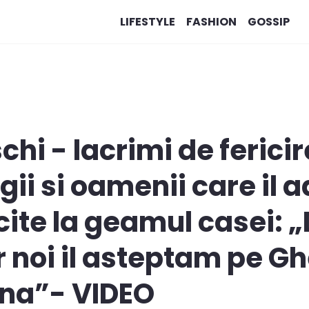
LIFESTYLE
FASHION
GOSSIP
hi - lacrimi de fericir
egii si oamenii care il
elicite la geamul casei
r noi il asteptam pe G
ena”- VIDEO