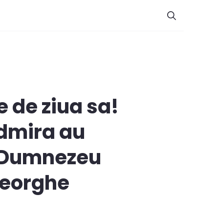
e de ziua sa!
 admira au
: „Dumnezeu
heorghe