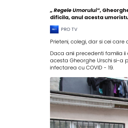
„ Regele Umorului”
, Gheorghe
dificila, anul acesta umoristu
PRO TV
Prieteni, colegi, dar si cei car
Daca anii precedenti familia ii 
acesta Gheorghe Urschi si-a p
infectarea cu COVID - 19.