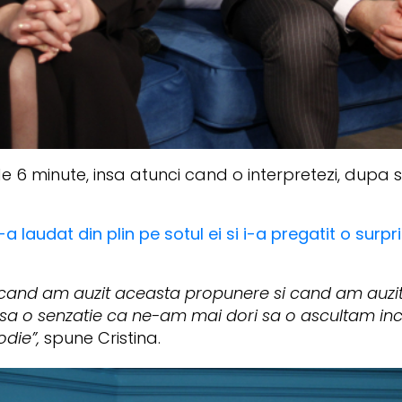
6 minute, insa atunci cand o interpretezi, dupa spus
-a laudat din plin pe sotul ei si i-a pregatit o surp
cand am auzit aceasta propunere si cand am auzit c
asa o senzatie ca ne-am mai dori sa o ascultam inca
odie”,
spune Cristina.