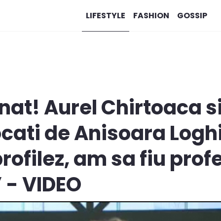
LIFESTYLE
FASHION
GOSSIP
at! Aurel Chirtoaca si
vocati de Anisoara Logh
ofilez, am sa fiu prof
 - VIDEO