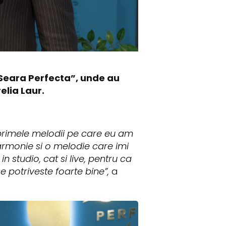
„O Seara Perfecta”, unde au
elia Laur.
 primele melodii pe care eu am
 armonie si o melodie care imi
n studio, cat si live, pentru ca
se potriveste foarte bine”,
a