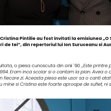
 Cristina Pintilie au fost invitati la emisiunea 
i de tei”, din repertoriul lui Ion Suruceanu si Aur
uitata, o piesa cunoscuta din anii `90.
„Este printre
 1994. Eram inca scolar si o cantam la pian. Avea o
 fiecare zi. Aceasta piesa este usor sa o canti atat i
u mine si Cristina este foarte aproape de suflet, ni 