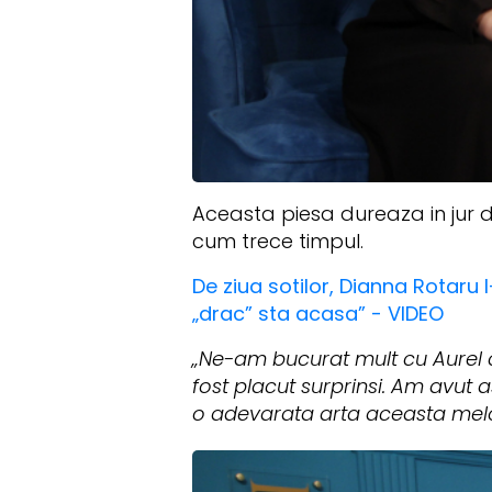
Aceasta piesa dureaza in jur de 
cum trece timpul.
De ziua sotilor, Dianna Rotaru l
„drac” sta acasa” - VIDEO
„Ne-am bucurat mult cu Aurel 
fost placut surprinsi. Am avut 
o adevarata arta aceasta mel