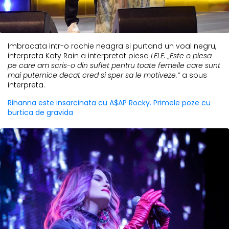
Imbracata intr-o rochie neagra si purtand un voal negru,
interpreta Katy Rain a interpretat piesa
LELE. „Este o piesa
pe care am scris-o din suflet pentru toate femeile care sunt
mai puternice decat cred si sper sa le motiveze.”
a spus
interpreta.
Rihanna este insarcinata cu A$AP Rocky. Primele poze cu
burtica de gravida