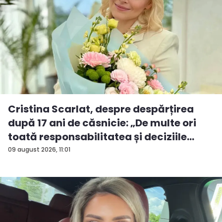
Cristina Scarlat, despre despărțirea
după 17 ani de căsnicie: „De multe ori
toată responsabilitatea și deciziile
erau...
09 august 2026, 11:01