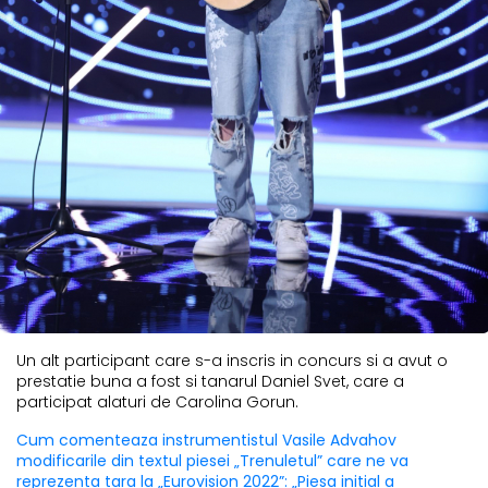
Un alt participant care s-a inscris in concurs si a avut o
prestatie buna a fost si tanarul Daniel Svet, care a
participat alaturi de Carolina Gorun.
Cum comenteaza instrumentistul Vasile Advahov
modificarile din textul piesei „Trenuletul” care ne va
reprezenta tara la „Eurovision 2022”: „Piesa initial a