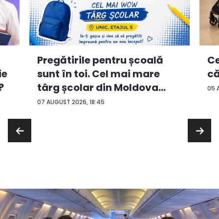
Ce
Pregătirile pentru școală
ie
că
sunt în toi. Cel mai mare
?
târg școlar din Moldova
05 
con...
07 AUGUST 2026, 18:45