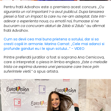
Pentru fratii Advahov este o premiera acest concurs:
„Cu
siguranta un rol important l-a avut publicul. Dupa lansarea
piesei a fost un impact la care nu ne-am asteptat. Este intr-
adevar o experienta noua, cu emotii noi, frumoase si ne
bucuram ca concuram alaturi de Zdob si Zdub.”
au afirmat
fratii Advahov.
Cum sa devii cea mai buna prietena a sotului, dar si sa
cresti copiii in armonie. Marina Carnat: „Cele mai adanci si
profunde ganduri eu i le spun sotului...” - VIDEO
Printre preferatii juratilor a fost si soprana Ana Cernicova,
care a interpretat o piesa in limba engleza.
„Este o melodie
trista ce exprima durerea unei persoane care trece prin
suferintele vietii.”
a spus artista.