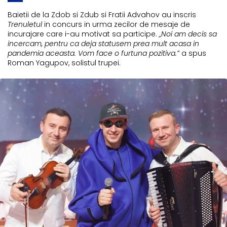
Baietii de la Zdob si Zdub si Fratii Advahov au inscris
Trenuletul
in concurs in urma zecilor de mesaje de
incurajare care i-au motivat sa participe.
„Noi am decis sa
incercam, pentru ca deja statusem prea mult acasa in
pandemia aceasta. Vom face o furtuna pozitiva.”
a spus
Roman Yagupov, solistul trupei.