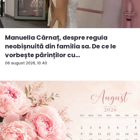
Manuella Cârnaț, despre regula
neobișnuită din familia sa. De ce le
vorbește părinților cu
„dumneavoastră...
06 august 2026, 10:40