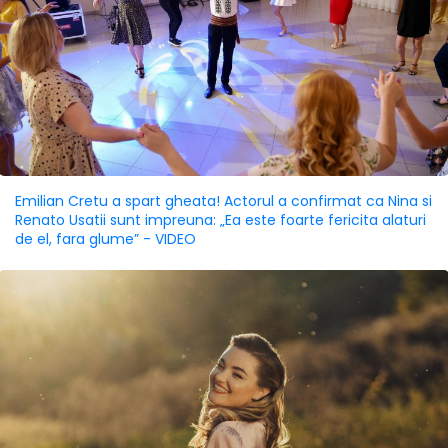
Emilian Cretu a spart gheata! Actorul a confirmat ca Nina si
Renato Usatii sunt impreuna: „Ea este foarte fericita alaturi
de el, fara glume” - VIDEO