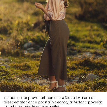
In cadrul altor provocari indraznete Diana le-a aratat
telespectatorilor ce poarta in geanta, iar Victor a povestit
situatiile jenante in care s-a aflat.