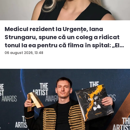
Medicul rezident la Urgențe, Iana
Strungaru, spune că un coleg a ridicat
tonul la ea pentru că filma în spital: „El
a...
06 august 2026, 13:48