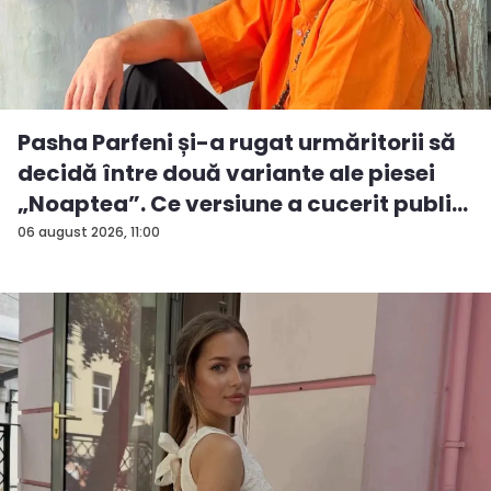
Pasha Parfeni și-a rugat urmăritorii să
decidă între două variante ale piesei
„Noaptea”. Ce versiune a cucerit publi...
06 august 2026, 11:00