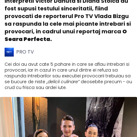
Interpretii Victor Danuta si Diana Stoica au
fost supusi testului sinceritatii, fiind
provocati de reporterul Pro TV Vlada Bizgu
sa raspunda la cele mai picante intrebari si
provocari, in cadrul unui reportaj marca
O
Seara Perfecta.
PRO TV
Cei doi au avut cate 5 pahare in care se aflau intrebari si
provocari, iar in cazul in care unul dintre ei refuza sa
raspunda intrebarilor sau executiei provocarii trebuiau sa
se bucure de niste
„delicii culinare”
deosebite precum - ou
crud cu frisca sau ardei iute.