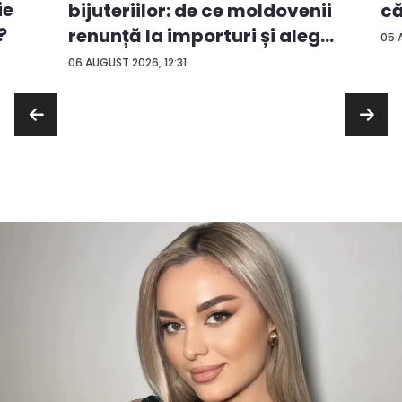
ie
că
bijuteriilor: de ce moldovenii
?
renunță la importuri și aleg
05 
...
06 AUGUST 2026, 12:31