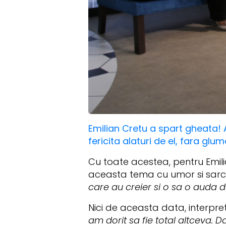
Emilian Cretu a spart gheata! 
fericita alaturi de el, fara glu
Cu toate acestea, pentru Emili
aceasta tema cu umor si sarc
care au creier si o sa o auda d
Nici de aceasta data, interpret
am dorit sa fie total altceva. D