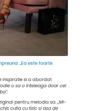
mpreuna: „Ea este foarte
 inspiratie si a abordat
odie o sa o inteleaga doar cei
rba”.
original pentru melodia sa.
„Mi-
his cutia cu tizic si asa de