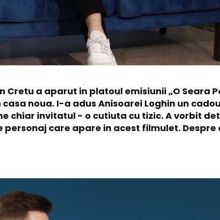
n Cretu a aparut in platoul emisiunii „O Seara P
in casa noua. I-a adus Anisoarei Loghin un cadou
hiar invitatul - o cutiuta cu tizic. A vorbit det
e personaj care apare in acest filmulet. Despre 