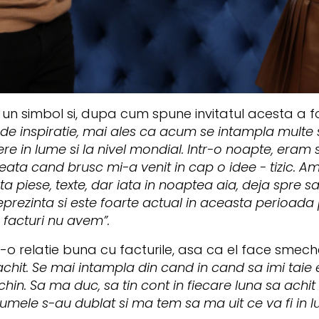
n un simbol si, dupa cum spune invitatul acesta a f
 de inspiratie, mai ales ca acum se intampla multe 
re in lume si la nivel mondial. Intr-o noapte, eram
eata cand brusc mi-a venit in cap o idee - tizic. A
ta piese, texte, dar iata in noaptea aia, deja spre 
reprezinta si este foarte actual in aceasta perioada 
 facturi nu avem”.
r-o relatie buna cu facturile, asa ca el face smech
 achit. Se mai intampla din cand in cand sa imi taie
chin. Sa ma duc, sa tin cont in fiecare luna sa achit 
ele s-au dublat si ma tem sa ma uit ce va fi in lu