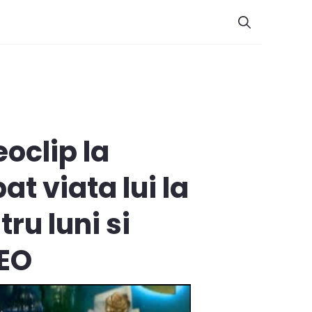
oclip la
t viata lui la
ru luni si
DEO