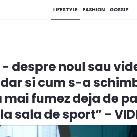
LIFESTYLE
FASHION
GOSSIP
 - despre noul sau vide
 dar si cum s-a schimba
u mai fumez deja de pat
la sala de sport” - VI