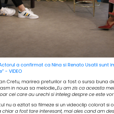
Actorul a confirmat ca Nina si Renato Usatii sunt i
me” - VIDEO
an Cretu, marirea preturilor a fost o sursa buna de
asm in noua sa melodie.
„Eu am zis ca aceasta mel
oar cei care au urechi si inteleg despre ce este vo
ul nu a ezitat sa filmeze si un videoclip colorat si 
a chiar a fost tare interesant, mai ales cand am desc