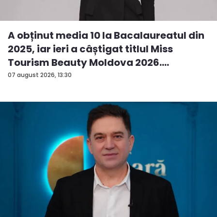
A obținut media 10 la Bacalaureatul din
2025, iar ieri a câștigat titlul Miss
Tourism Beauty Moldova 2026.
Andreea...
07 august 2026, 13:30