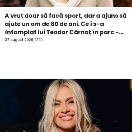
A vrut doar să facă sport, dar a ajuns să
ajute un om de 80 de ani. Ce i s-a
întamplat lui Teodor Cârnaț în parc -
V...
07 august 2026, 12:10