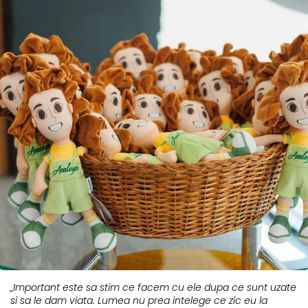
„Important este sa stim ce facem cu ele dupa ce sunt uzate
si sa le dam viata. Lumea nu prea intelege ce zic eu la