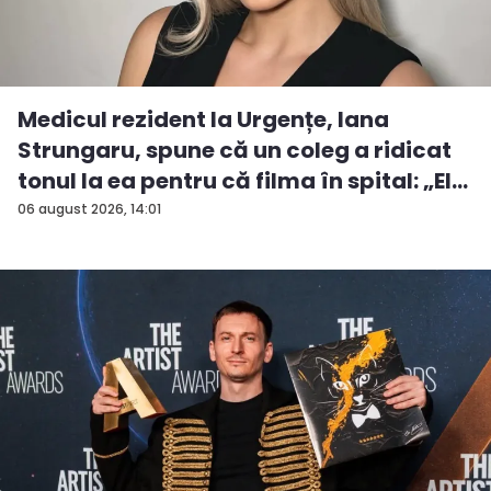
Medicul rezident la Urgențe, Iana
Strungaru, spune că un coleg a ridicat
tonul la ea pentru că filma în spital: „El
a...
06 august 2026, 14:01