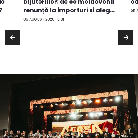
ie
că
bijuteriilor: de ce moldovenii
?
renunță la importuri și aleg
05 
...
06 AUGUST 2026, 12:31