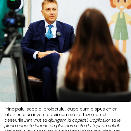
Principalul scop al proiectului, dupa cum a spus chiar
Iulian este sa invete copiii cum sa sorteze corect
deseurile.
„Am vrut sa ajungem la copilasi. Copilasilor sa le
placa aceasta jucarie de plus care este de fapt un suflet.