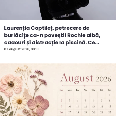
Laurenția Coptileț, petrecere de
burlăcițe ca-n povești! Rochie albă,
cadouri și distracție la piscină. Ce
surp...
07 august 2026, 09:31