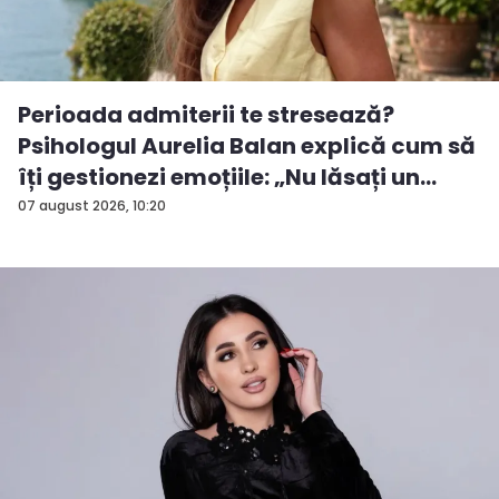
Perioada admiterii te stresează?
Psihologul Aurelia Balan explică cum să
îți gestionezi emoțiile: „Nu lăsați un
rezu...
07 august 2026, 10:20