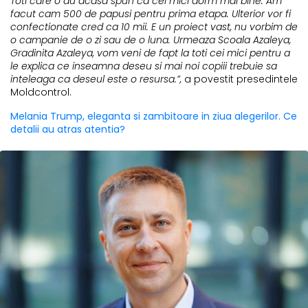
Toti care o au acasa spun ca cei mici dorm mai bine. Am
facut cam 500 de papusi pentru prima etapa. Ulterior vor fi
confectionate cred ca 10 mii. E un proiect vast, nu vorbim de
o campanie de o zi sau de o luna. Urmeaza Scoala Azaleya,
Gradinita Azaleya, vom veni de fapt la toti cei mici pentru a
le explica ce inseamna deseu si mai noi copiii trebuie sa
inteleaga ca deseul este o resursa.”,
a povestit presedintele
Moldcontrol.
Melania Trump, eleganta si zambitoare in ziua alegerilor. Ce
detalii au atras atentia?