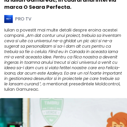
marca O Seara Perfecta.
PRO TV
Iulian a povestit mai multe detalii despre eroina acestei
campanii.
„Am dat contur unui proiect, trebuia sa inventam
ceva si uite ca universul ne-a ghidat un pic aici si ne-a
sugerat sa personalizam si sa-i dam alt curs pentru ca
trebuia sa fie o celula. Fiind eu in Canada in aceasta iarna
mi-a venit aceasta idee. Pentru ca fiica noastra a devenit
ingeras in toamna anului trecut si aici universul a venit cu
ideea sa-i dam curs si viata fetitei noastre care era Felicia-
Ioana, dar acum este Azaleya. Ea are un rol foarte important
in gestionarea deseurilor si in proiectele pe care trebuie sa
le lansam curand.”,
a mentionat presedintele Moldcontrol,
Iulian Gamureac.