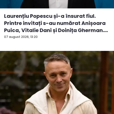
Laurențiu Popescu și-a însurat fiul.
Printre invitați s-au numărat Anișoara
Puica, Vitalie Dani și Doinița Gherman.
P...
07 august 2026, 13:20