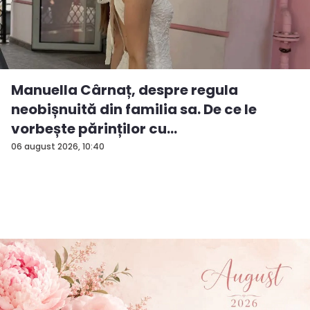
Manuella Cârnaț, despre regula
neobișnuită din familia sa. De ce le
vorbește părinților cu
„dumneavoastră...
06 august 2026, 10:40