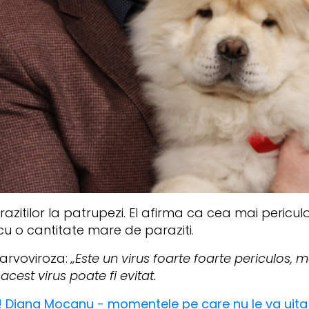
azitilor la patrupezi. El afirma ca cea mai pericul
a cu o cantitate mare de paraziti.
parvoviroza:
„Este un virus foarte foarte periculos, ma
acest virus poate fi evitat.
le! Diana Mocanu - momentele pe care nu le va uit