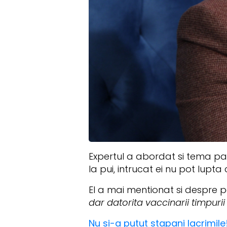
Expertul a abordat si tema par
la pui, intrucat ei nu pot lupt
El a mai mentionat si despre 
dar datorita vaccinarii timpurii 
Nu si-a putut stapani lacrimi