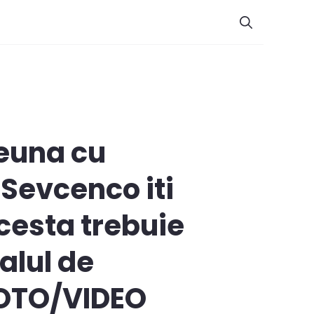
reuna cu
 Sevcenco iti
cesta trebuie
alul de
FOTO/VIDEO