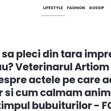
LIFESTYLE
FASHION
GOSSIP
 sa pleci din tara imp
u? Veterinarul Artiom
espre actele pe care a
ar si cum calmam anim
timpul bubuiturilor - 