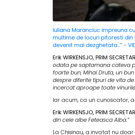
Iuliana Maranciuc impreuna cu i
multime de locuri pitoresti din
devenit mai dezghetata...” - V
Erik WIRKENSJO, PRIM SECRETA
odata pe saptamana cateva per
foarte bun, Mihai Druta, un bun
despre diferite tipuri de vita
incercat aproape toate vinuril
Iar acum, ca un cunoscator, ar
Erik WIRKENSJO, PRIM SECRETA
din cele albe Feteasca Alba.”
La Chisinau, a invatat nu doar l