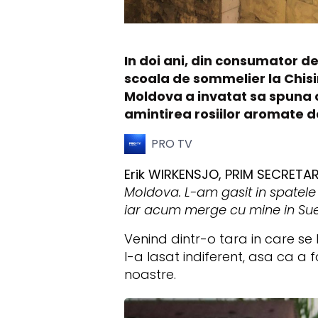
In doi ani, din consumator de 
scoala de sommelier la Chisi
Moldova a invatat sa spuna ce
amintirea rosiilor aromate de 
PRO TV
Erik WIRKENSJO, PRIM SECRETA
Moldova. L-am gasit in spatele 
iar acum merge cu mine in Sued
Venind dintr-o tara in care se 
l-a lasat indiferent, asa ca a f
noastre.