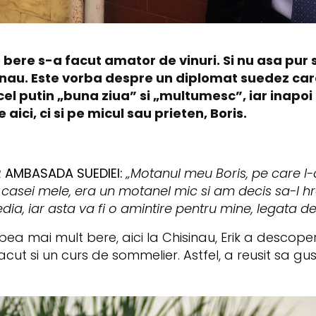
bere s-a facut amator de vinuri. Si nu asa pur si
nau. Este vorba despre un diplomat suedez care
l putin „buna ziua” si „multumesc”, iar inapoi 
aici, ci si pe micul sau prieten, Boris.
R AMBASADA SUEDIEI:
„Motanul meu Boris, pe care l-a
casei mele, era un motanel mic si am decis sa-l hr
ia, iar asta va fi o amintire pentru mine, legata d
bea mai mult bere, aici la Chisinau, Erik a descoperi
acut si un curs de sommelier. Astfel, a reusit sa gus