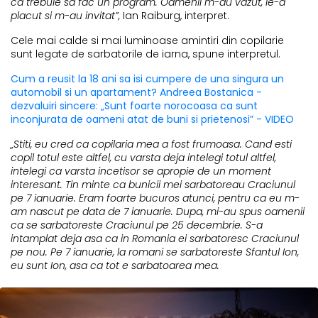
ca trebuie sa fac un program. Oamenii m-au vazut, le-a
placut si m-au invitat”,
Ian Raiburg, interpret.
Cele mai calde si mai luminoase amintiri din copilarie
sunt legate de sarbatorile de iarna, spune interpretul.
Cum a reusit la 18 ani sa isi cumpere de una singura un
automobil si un apartament? Andreea Bostanica -
dezvaluiri sincere: „Sunt foarte norocoasa ca sunt
inconjurata de oameni atat de buni si prietenosi” - VIDEO
„Stiti, eu cred ca copilaria mea a fost frumoasa. Cand esti
copil totul este altfel, cu varsta deja intelegi totul altfel,
intelegi ca varsta incetisor se apropie de un moment
interesant. Tin minte ca bunicii mei sarbatoreau Craciunul
pe 7 ianuarie. Eram foarte bucuros atunci, pentru ca eu m-
am nascut pe data de 7 ianuarie. Dupa, mi-au spus oamenii
ca se sarbatoreste Craciunul pe 25 decembrie. S-a
intamplat deja asa ca in Romania ei sarbatoresc Craciunul
pe nou. Pe 7 ianuarie, la romani se sarbatoreste Sfantul Ion,
eu sunt Ion, asa ca tot e sarbatoarea mea.