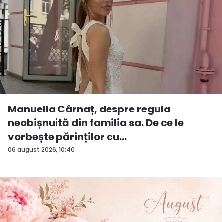
Manuella Cârnaț, despre regula
neobișnuită din familia sa. De ce le
vorbește părinților cu
„dumneavoastră...
06 august 2026, 10:40