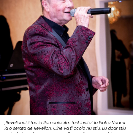
„Revelionul il fac in Romania. Am fost invitat la Piatra Neamt
la o serata de Revelion. Cine va fi acolo nu stiu. Eu doar stiu