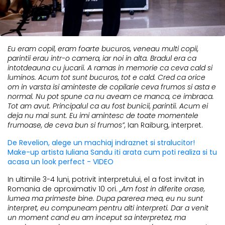
Eu eram copil, eram foarte bucuros, veneau multi copii,
parintii erau intr-o camera, iar noi in alta. Bradul era ca
intotdeauna cu jucarii. A ramas in memorie ca ceva cald si
luminos. Acum tot sunt bucuros, tot e cald. Cred ca orice
om in varsta isi aminteste de copilarie ceva frumos si asta e
normal. Nu pot spune ca nu aveam ce manca, ce imbraca.
Tot am avut. Principalul ca au fost bunicii, parintii. Acum ei
deja nu mai sunt. Eu imi amintesc de toate momentele
frumoase, de ceva bun si frumos”,
Ian Raiburg, interpret.
De Revelion, alege un machiaj indraznet si stralucitor!
Make-up artista Iuliana Sandu iti arata cum poti realiza si tu
acasa un look perfect - VIDEO
In ultimile 3-4 luni, potrivit interpretului, el a fost invitat in
Romania de aproximativ 10 ori.
„Am fost in diferite orase,
lumea ma primeste bine. Dupa parerea mea, eu nu sunt
interpret, eu compuneam pentru alti interpreti. Dar a venit
un moment cand eu am inceput sa interpretez, ma