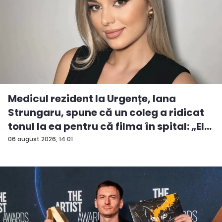
Medicul rezident la Urgențe, Iana
Strungaru, spune că un coleg a ridicat
tonul la ea pentru că filma în spital: „El
a...
06 august 2026, 14:01