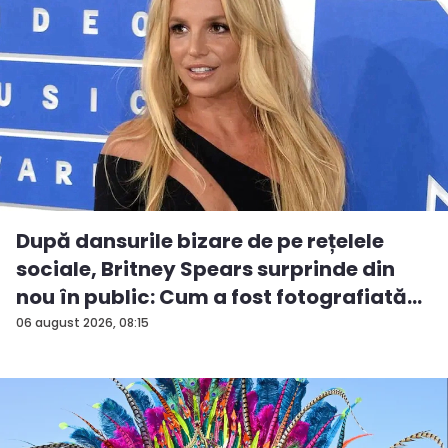
După dansurile bizare de pe rețelele
sociale, Britney Spears surprinde din
nou în public: Cum a fost fotografiată
î...
06 august 2026, 08:15