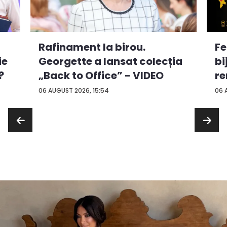
Rafinament la birou.
Fe
ie
Georgette a lansat colecția
bi
?
„Back to Office” - VIDEO
re
...
06 AUGUST 2026, 15:54
06 