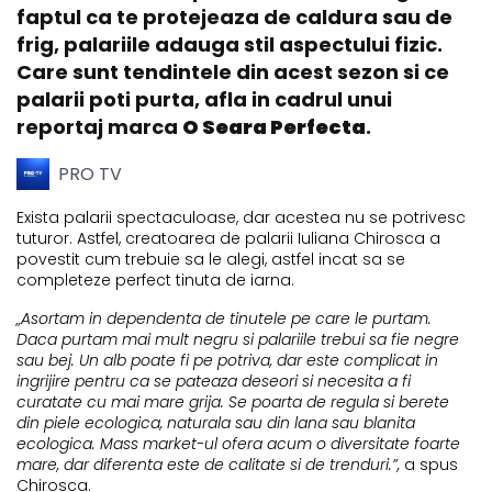
faptul ca te protejeaza de caldura sau de
frig, palariile adauga stil aspectului fizic.
Care sunt tendintele din acest sezon si ce
palarii poti purta, afla in cadrul unui
reportaj marca
O Seara Perfecta
.
PRO TV
Exista palarii spectaculoase, dar acestea nu se potrivesc
tuturor. Astfel, creatoarea de palarii Iuliana Chirosca a
povestit cum trebuie sa le alegi, astfel incat sa se
completeze perfect tinuta de iarna.
„Asortam in dependenta de tinutele pe care le purtam.
Daca purtam mai mult negru si palariile trebui sa fie negre
sau bej. Un alb poate fi pe potriva, dar este complicat in
ingrijire pentru ca se pateaza deseori si necesita a fi
curatate cu mai mare grija. Se poarta de regula si berete
din piele ecologica, naturala sau din lana sau blanita
ecologica. Mass market-ul ofera acum o diversitate foarte
mare, dar diferenta este de calitate si de trenduri.”,
a spus
Chirosca.