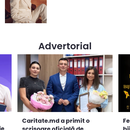
Advertorial
Caritate.md a primit o
Fe
ie
scrisoare oficială de
bi