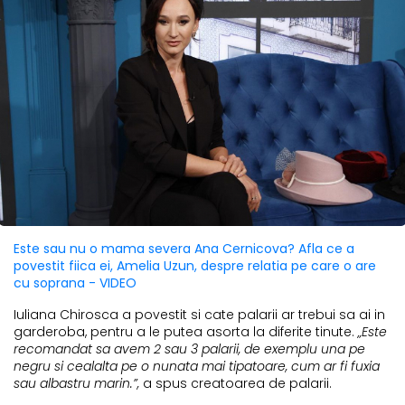
Este sau nu o mama severa Ana Cernicova? Afla ce a
povestit fiica ei, Amelia Uzun, despre relatia pe care o are
cu soprana - VIDEO
Iuliana Chirosca a povestit si cate palarii ar trebui sa ai in
garderoba, pentru a le putea asorta la diferite tinute.
„Este
recomandat sa avem 2 sau 3 palarii, de exemplu una pe
negru si cealalta pe o nunata mai tipatoare, cum ar fi fuxia
sau albastru marin.”,
a spus creatoarea de palarii.