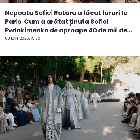
Nepoata Sofiei Rotaru a făcut furori la
Paris. Cum a arătat ținuta Sofiei
Evdokimenko de aproape 40 de mii de
e...
09 iulie 2026, 15:30