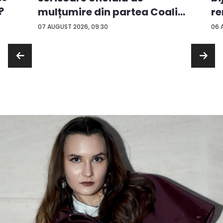
?
mulțumire din partea Coali...
re
...
07 AUGUST 2026, 09:30
06 