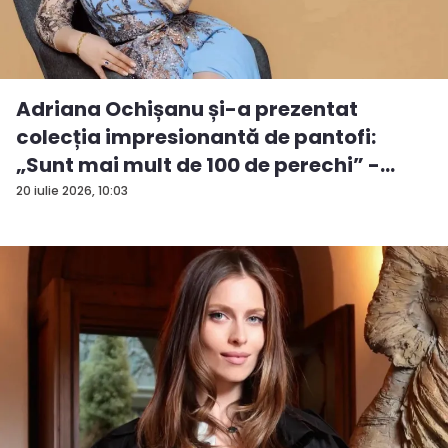
Adriana Ochișanu și-a prezentat
colecția impresionantă de pantofi:
„Sunt mai mult de 100 de perechi” -
VID...
20 iulie 2026, 10:03