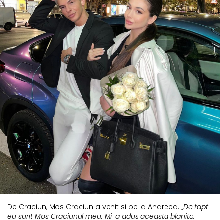
De Craciun, Mos Craciun a venit si pe la Andreea.
„De fapt
eu sunt Mos Craciunul meu. Mi-a adus aceasta blanita,