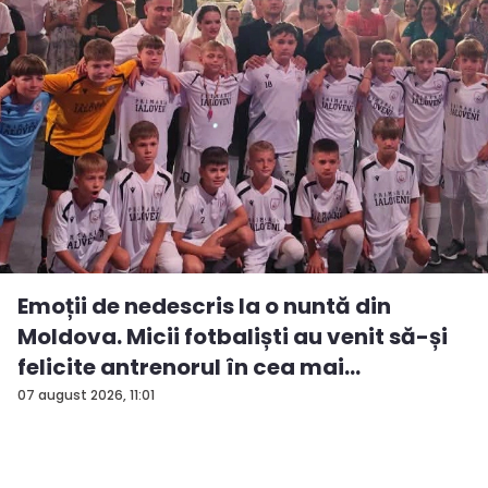
Emoții de nedescris la o nuntă din
Moldova. Micii fotbaliști au venit să-și
felicite antrenorul în cea mai
importan...
07 august 2026, 11:01