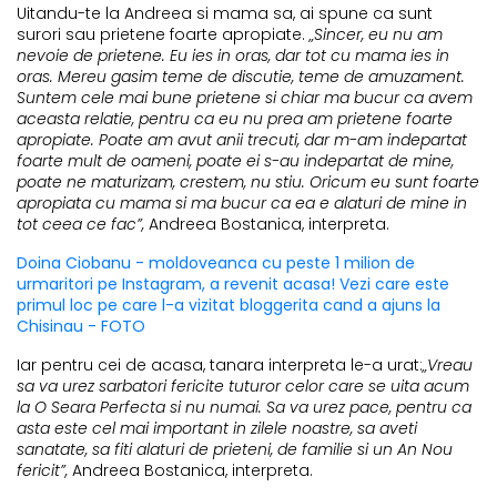
Uitandu-te la Andreea si mama sa, ai spune ca sunt
surori sau prietene foarte apropiate.
„Sincer, eu nu am
nevoie de prietene. Eu ies in oras, dar tot cu mama ies in
oras. Mereu gasim teme de discutie, teme de amuzament.
Suntem cele mai bune prietene si chiar ma bucur ca avem
aceasta relatie, pentru ca eu nu prea am prietene foarte
apropiate. Poate am avut anii trecuti, dar m-am indepartat
foarte mult de oameni, poate ei s-au indepartat de mine,
poate ne maturizam, crestem, nu stiu. Oricum eu sunt foarte
apropiata cu mama si ma bucur ca ea e alaturi de mine in
tot ceea ce fac”,
Andreea Bostanica, interpreta.
Doina Ciobanu - moldoveanca cu peste 1 milion de
urmaritori pe Instagram, a revenit acasa! Vezi care este
primul loc pe care l-a vizitat bloggerita cand a ajuns la
Chisinau - FOTO
Iar pentru cei de acasa, tanara interpreta le-a urat:
„Vreau
sa va urez sarbatori fericite tuturor celor care se uita acum
la O Seara Perfecta si nu numai. Sa va urez pace, pentru ca
asta este cel mai important in zilele noastre, sa aveti
sanatate, sa fiti alaturi de prieteni, de familie si un An Nou
fericit”,
Andreea Bostanica, interpreta.