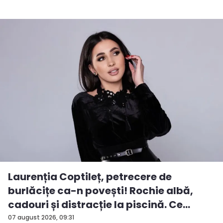
Laurenția Coptileț, petrecere de
burlăcițe ca-n povești! Rochie albă,
cadouri și distracție la piscină. Ce
surp...
07 august 2026, 09:31