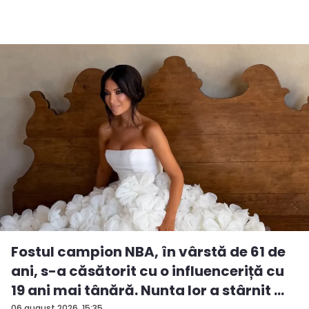
Fostul campion NBA, în vârstă de 61 de
ani, s-a căsătorit cu o influenceriță cu
19 ani mai tânără. Nunta lor a stârnit ...
06 august 2026, 15:35