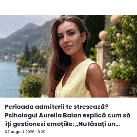
Perioada admiterii te stresează?
Psihologul Aurelia Balan explică cum să
îți gestionezi emoțiile: „Nu lăsați un
rezu...
07 august 2026, 10:20