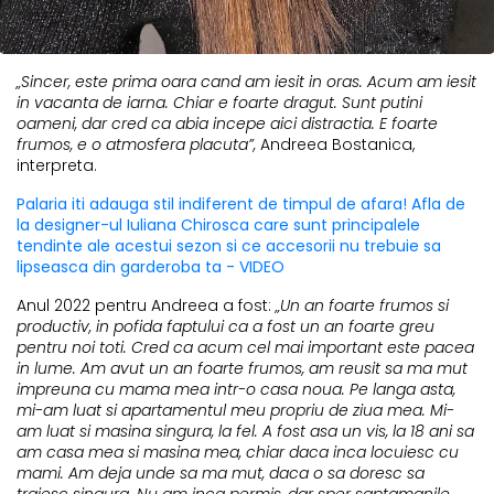
„Sincer, este prima oara cand am iesit in oras. Acum am iesit
in vacanta de iarna. Chiar e foarte dragut. Sunt putini
oameni, dar cred ca abia incepe aici distractia. E foarte
frumos, e o atmosfera placuta”,
Andreea Bostanica,
interpreta.
Palaria iti adauga stil indiferent de timpul de afara! Afla de
la designer-ul Iuliana Chirosca care sunt principalele
tendinte ale acestui sezon si ce accesorii nu trebuie sa
lipseasca din garderoba ta - VIDEO
Anul 2022 pentru Andreea a fost:
„Un an foarte frumos si
productiv, in pofida faptului ca a fost un an foarte greu
pentru noi toti. Cred ca acum cel mai important este pacea
in lume. Am avut un an foarte frumos, am reusit sa ma mut
impreuna cu mama mea intr-o casa noua. Pe langa asta,
mi-am luat si apartamentul meu propriu de ziua mea. Mi-
am luat si masina singura, la fel. A fost asa un vis, la 18 ani sa
am casa mea si masina mea, chiar daca inca locuiesc cu
mami. Am deja unde sa ma mut, daca o sa doresc sa
traiesc singura. Nu am inca permis, dar sper saptamanile