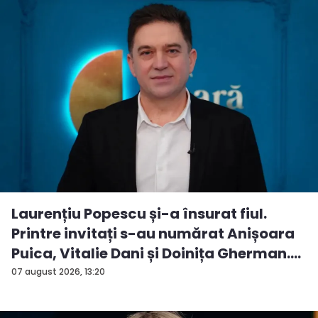
Laurențiu Popescu și-a însurat fiul.
Printre invitați s-au numărat Anișoara
Puica, Vitalie Dani și Doinița Gherman.
P...
07 august 2026, 13:20