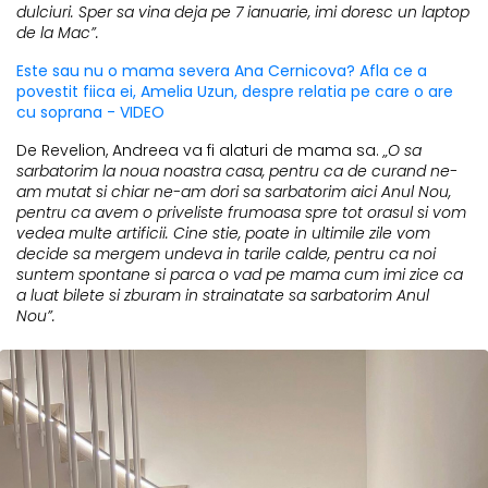
dulciuri. Sper sa vina deja pe 7 ianuarie, imi doresc un laptop
de la Mac”.
Este sau nu o mama severa Ana Cernicova? Afla ce a
povestit fiica ei, Amelia Uzun, despre relatia pe care o are
cu soprana - VIDEO
De Revelion, Andreea va fi alaturi de mama sa.
„O sa
sarbatorim la noua noastra casa, pentru ca de curand ne-
am mutat si chiar ne-am dori sa sarbatorim aici Anul Nou,
pentru ca avem o priveliste frumoasa spre tot orasul si vom
vedea multe artificii. Cine stie, poate in ultimile zile vom
decide sa mergem undeva in tarile calde, pentru ca noi
suntem spontane si parca o vad pe mama cum imi zice ca
a luat bilete si zburam in strainatate sa sarbatorim Anul
Nou”.