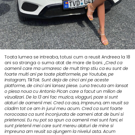
Toata lumea se intreaba, totusi cum a reusit Andreea la 18
ani sa stranga o suma atat de mare de bani.
„Cred ca
oamenii care ma urmaresc de mult timp stiu ca eu sunt de
foarte multi ani pe toate platformele, pe Youtube, pe
Instagram, TikTok. Sunt deja de cinci ani pe aceste
platforme, de cinci ani lansez piese. Luna trecuta am lansat
o piesa noua cu Antonio Pican care a facut un milion de
vizualizari. De la 13 ani fac muzica, vlogguri, poze si sunt
alaturi de oamenii mei. Cred ca asa, impreuna, am reusit sa
cladim tot ce am in jurul meu acum. Cred ca sunt foarte
norocoasa ca sunt inconjurata de oameni atat de buni si
prietenosi. Eu nu pot sa spun ca oamenii mei sunt fani, ei
sunt prietenii mei care sunt mereu alaturi de mine si
impreuna am reusit sa ajungem la nivelul asta. Acum