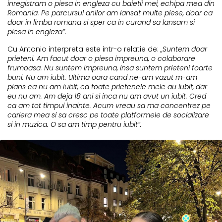
inregistram o piesa in engleza cu baietii mei, echipa mea din
Romania. Pe parcursul anilor am lansat multe piese, doar ca
doar in limba romana si sper ca in curand sa lansam si
piesa in engleza”.
Cu Antonio interpreta este intr-o relatie de:
„Suntem doar
prieteni. Am facut doar o piesa impreuna, o colaborare
frumoasa. Nu suntem impreuna, insa suntem prieteni foarte
buni. Nu am iubit. Ultima oara cand ne-am vazut m-am
plans ca nu am iubit, ca toate prietenele mele au iubit, dar
eu nu am. Am deja 18 ani si inca nu am avut un iubit. Cred
ca am tot timpul inainte. Acum vreau sa ma concentrez pe
cariera mea si sa cresc pe toate platformele de socializare
si in muzica. O sa am timp pentru iubit”.