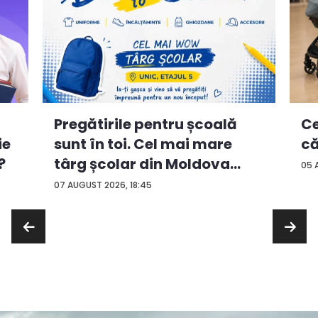
Ce
Pregătirile pentru școală
ie
că
sunt în toi. Cel mai mare
?
târg școlar din Moldova
05 
con...
07 AUGUST 2026, 18:45