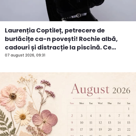
Laurenția Coptileț, petrecere de
burlăcițe ca-n povești! Rochie albă,
cadouri și distracție la piscină. Ce
surp...
07 august 2026, 09:31