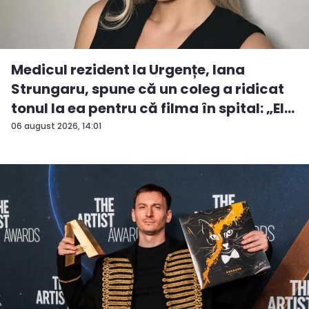
Medicul rezident la Urgențe, Iana
Strungaru, spune că un coleg a ridicat
tonul la ea pentru că filma în spital: „El
a...
06 august 2026, 14:01