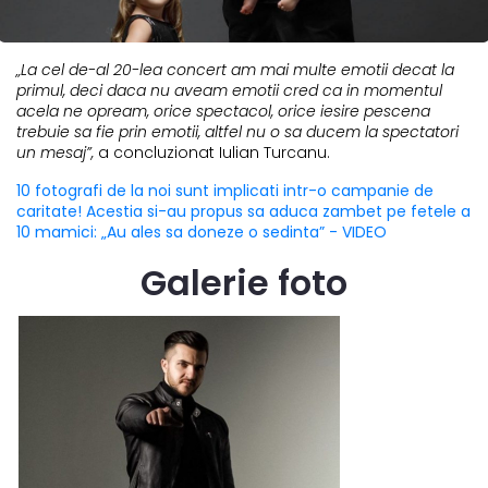
„La cel de-al 20-lea concert am mai multe emotii decat la
primul, deci daca nu aveam emotii cred ca in momentul
acela ne opream, orice spectacol, orice iesire pescena
trebuie sa fie prin emotii, altfel nu o sa ducem la spectatori
un mesaj”,
a concluzionat Iulian Turcanu.
10 fotografi de la noi sunt implicati intr-o campanie de
caritate! Acestia si-au propus sa aduca zambet pe fetele a
10 mamici: „Au ales sa doneze o sedinta” - VIDEO
Galerie foto