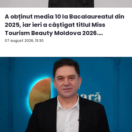
A obținut media 10 la Bacalaureatul din
2025, iar ieri a câștigat titlul Miss
Tourism Beauty Moldova 2026.
Andreea...
07 august 2026, 13:30