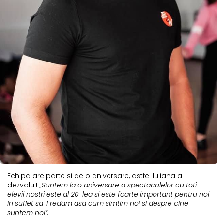
Echipa are parte si de o aniversare, astfel Iuliana a
dezvaluit:
„Suntem la o aniversare a spectacolelor cu toti
elevii nostri este al 20-lea si este foarte important pentru noi
in suflet sa-l redam asa cum simtim noi si despre cine
suntem noi”.