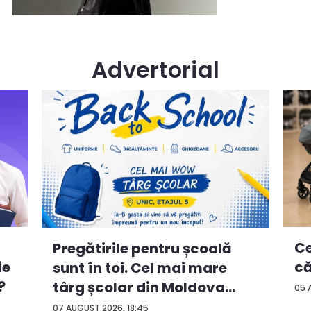
Advertorial
Ce
Pregătirile pentru școală
ie
că
sunt în toi. Cel mai mare
?
târg școlar din Moldova
05 
con...
07 AUGUST 2026, 18:45