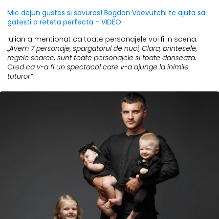
Mic dejun gustos si savuros! Bogdan Voevutchi te ajuta sa
gatesti o reteta perfecta - VIDEO
Iulian a mentionat ca toate personajele voi fi in scena:
„Avem 7 personaje, spargatorul de nuci, Clara, printesele,
regele soarec, sunt toate personajele si toate danseaza.
Cred ca v-a fi un spectacol care v-a ajunge la inimile
tuturor”.