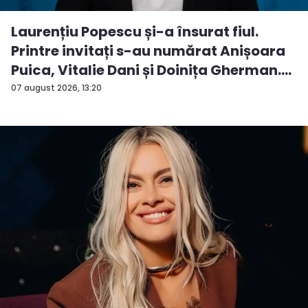
Laurențiu Popescu și-a însurat fiul.
Printre invitați s-au numărat Anișoara
Puica, Vitalie Dani și Doinița Gherman.
P...
07 august 2026, 13:20