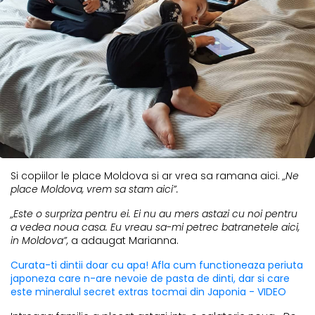
Si copiilor le place Moldova si ar vrea sa ramana aici.
„Ne
place Moldova, vrem sa stam aici”.
„Este o surpriza pentru ei. Ei nu au mers astazi cu noi pentru
a vedea noua casa. Eu vreau sa-mi petrec batranetele aici,
in Moldova”,
a adaugat Marianna.
Curata-ti dintii doar cu apa! Afla cum functioneaza periuta
japoneza care n-are nevoie de pasta de dinti, dar si care
este mineralul secret extras tocmai din Japonia - VIDEO