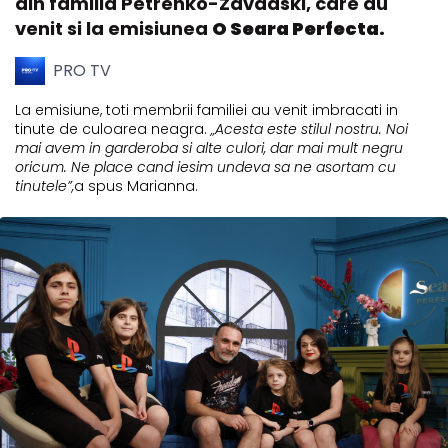
din familia Petrenko-Zavadski, care au
venit si la emisiunea
O Seara Perfecta.
PRO TV
La emisiune, toti membrii familiei au venit imbracati in
tinute de culoarea neagra.
„Acesta este stilul nostru. Noi
mai avem in garderoba si alte culori, dar mai mult negru
oricum. Ne place cand iesim undeva sa ne asortam cu
tinutele”,
a spus Marianna.