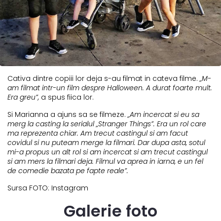
Cativa dintre copiii lor deja s-au filmat in cateva filme.
„M-
am filmat intr-un film despre Halloween. A durat foarte mult.
Era greu”,
a spus fiica lor.
Si Marianna a ajuns sa se filmeze.
„Am incercat si eu sa
merg la casting la serialul „Stranger Things”. Era un rol care
ma reprezenta chiar. Am trecut castingul si am facut
covidul si nu puteam merge la filmari. Dar dupa asta, sotul
mi-a propus un alt rol si am incercat si am trecut castingul
si am mers la filmari deja. Filmul va aprea in iarna, e un fel
de comedie bazata pe fapte reale”.
Sursa FOTO: Instagram
Galerie foto