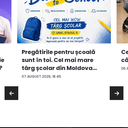
Ce
Pregătirile pentru școală
ie
că
sunt în toi. Cel mai mare
?
târg școlar din Moldova
05 
con...
07 AUGUST 2026, 18:45