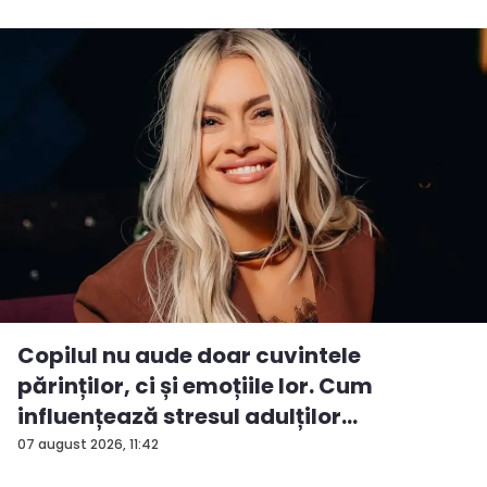
Copilul nu aude doar cuvintele
părinților, ci și emoțiile lor. Cum
influențează stresul adulților
siguranța...
07 august 2026, 11:42