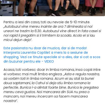
Pentru a iesi din casa, toti au nevoie de 5-10 minute.
„Autobuzul vine mereu inainte de ora 7 dimineata si noi
uneori ne trezim la 6:30. Autobuzul vine direct in fata casei si
noi rapid ii pregatim si ii trimitem la scoala. Acolo ei si iau
micul dejun deja”.
Este pasionata nu doar de muzica, dar si de moda!
Interpreta Laurentia Coptilet a mers la o sesiune de
shopping. Vezi ce tinute speciale si-a ales, dar si cat a scos
din buzunar pentru ele - VIDEO
Acasa, toti vorbesc doar in limba romana, insa copiii intre
ei vorbesc mai mult limba engleza.
„Asta e regula noastra,
sa vorbim toti in limba romana. Acum ei au stat la bunei
doua saptamani, la Cahul si deja stiu limba romana la
perfectie. Bunica i-a alintat foarte bine. Bunica le pregatea
mereu ceva gustos. Noi mancarea din SUA nu prea o
mancam, noi mereu incercam sa facem mancarea
noastra”.