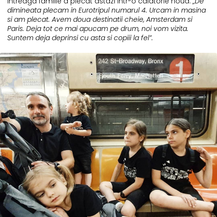
Intreaga familie a plecat astazi intr-o calatorie noua.
„De
dimineata plecam in Eurotripul numarul 4. Urcam in masina
si am plecat. Avem doua destinatii cheie, Amsterdam si
Paris. Deja tot ce mai apucam pe drum, noi vom vizita.
Suntem deja deprinsi cu asta si copiii la fel”.